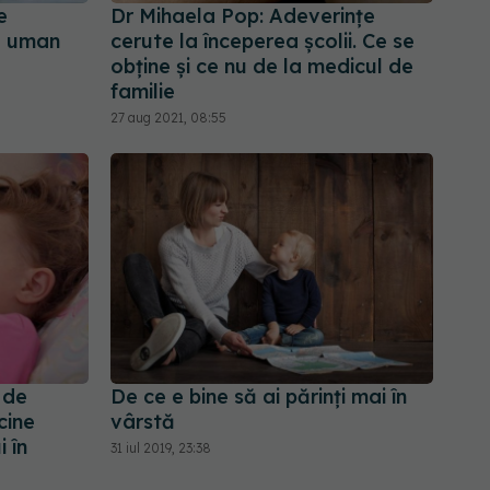
e
Dr Mihaela Pop: Adeverințe
ul uman
cerute la începerea școlii. Ce se
obține și ce nu de la medicul de
familie
27 aug 2021, 08:55
 de
De ce e bine să ai părinți mai în
cine
vârstă
i în
31 iul 2019, 23:38