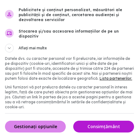
a nordicii, o să luăm
„De acum înainte vom tr
upliment
SARS-CoV-2”
Publicitate și conținut personalizat, măsurători ale
publicității și de conținut, cercetarea audienței și
16:38
15 iun 2020, 08:30
dezvoltarea serviciilor
Stocarea și/sau accesarea informațiilor de pe un
dispozitiv
Aflați mai multe
Datele dvs. cu caracter personal vor fi prelucrate, iar informațiile de
pe dispozitiv (cookie-uri, identificatori unici și alte date de pe
dispozitiv) pot fi stocate, accesate de și trimise către 224 de parteneri
sau pot fi folosite în mod specific de acest site. Noi și partenerii noștri
putem folosi date exacte de localizare geografică.
Lista partenerilor.
Unii furnizori vă pot prelucra datele cu caracter personal în interes
legitim, față de care puteți obiecta prin gestionarea opțiunilor de mai
ăilă, mesaj special de
Dr Daciana T
EXCLUSIV
jos. Căutați un link în partea de jos a acestei pagini pentru a gestiona
cilor de Familie /
(SNMF): Accesul la medi
sau a vă retrage consimțământul în setările de confidențialitate și
cookie-uri.
anumite specialități, limi
România. Zone întregi 
8:01
primul neurolog sau psih
Gestionați opțiunile
Consimțământ
este la 50-100 km
19 mai 2021, 17:18