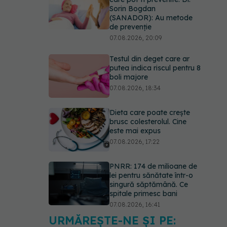
Sorin Bogdan
(SANADOR): Au metode
de prevenție
07.08.2026, 20:09
Testul din deget care ar
putea indica riscul pentru 8
boli majore
07.08.2026, 18:34
Dieta care poate crește
brusc colesterolul. Cine
este mai expus
07.08.2026, 17:22
PNRR: 174 de milioane de
lei pentru sănătate într-o
singură săptămână. Ce
spitale primesc bani
07.08.2026, 16:41
URMĂREȘTE-NE ȘI PE:
Ce spune culoarea ta