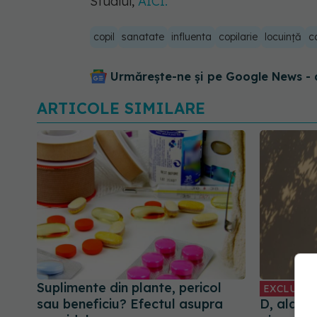
Studiul,
AICI.
copil
sanatate
influenta
copilarie
locuință
c
Urmărește-ne și pe Google News - 
ARTICOLE SIMILARE
Suplimente din plante, pericol
EXCLUSIV
sau beneficiu? Efectul asupra
D, alarm