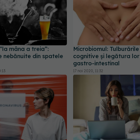
”la mâna a treia”:
Microbiomul: Tulburările 
e nebănuite din spatele
cognitive și legătura lor
gastro-intestinal
0:13
17 noi 2020, 11:32