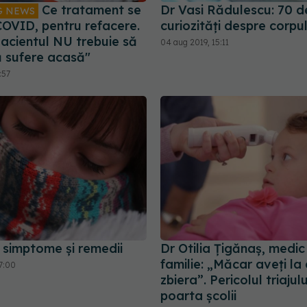
Ce tratament se
Dr Vasi Rădulescu: 70 d
G NEWS
COVID, pentru refacere.
curiozități despre corp
Pacientul NU trebuie să
04 aug 2019, 15:11
ă sufere acasă"
:57
 simptome și remedii
Dr Otilia Țigănaș, medic
familie: „Măcar aveți la 
7:00
zbiera”. Pericolul triajulu
poarta școlii