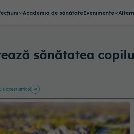
fecțiuni
Academia de sănătate
Evenimente
Alter
țează sănătatea copilul
uie acest articol