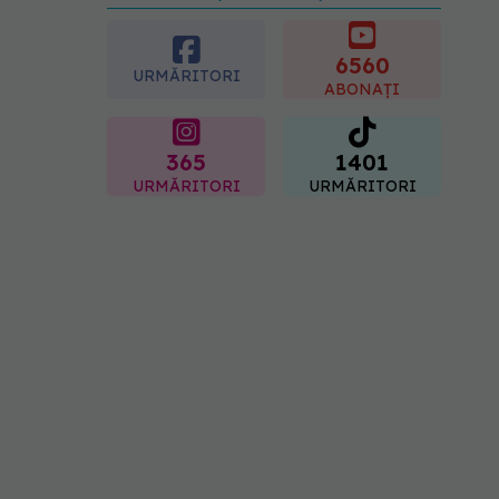
preferată despre vârsta
pe care o ai. Care este
"codul cromatic" al
6560
URMĂRITORI
generațiilor
ABONAȚI
07.08.2026, 21:29
365
1401
URMĂRITORI
URMĂRITORI