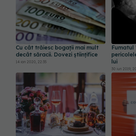
Cu cât trăiesc bogații mai mult
Fumatul 
decât săracii. Dovezi științifice
pericolel
lui
14 ian 2020, 22:35
30 iun 2019, 2