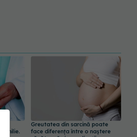
de
Greutatea din sarcină poate
familie.
face diferența între o naștere