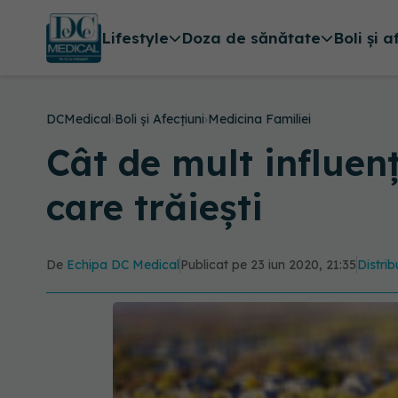
Lifestyle
Doza de sănătate
Boli și a
DCMedical
›
Boli și Afecțiuni
›
Medicina Familiei
Cât de mult influen
care trăiești
De
Echipa DC Medical
Publicat pe 23 iun 2020, 21:35
Distrib