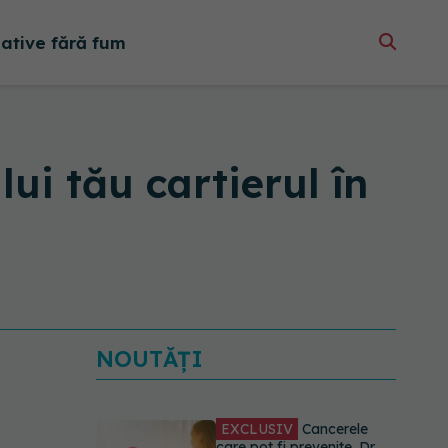
native fără fum
ui tău cartierul în
NOUTĂȚI
EXCLUSIV
Cancerele
care pot fi prevenite. Dr.