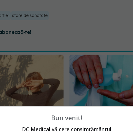
artier
stare de sanatate
abonează‑te!
Bun venit!
Deficitul de vitamina
Dr Mihaela Pop, reguli 
ant. Boantă: O să
respectat la medicul de 
DC Medical vă cere consimțământul