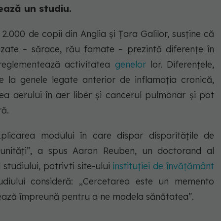
ează un studiu.
2.000 de copii din Anglia și Țara Galilor, susține că
rizate – sărace, rău famate – prezintă diferențe în
 reglementează activitatea
genelor
lor. Diferențele,
te la genele legate anterior de inflamația cronică,
a aerului în aer liber și cancerul pulmonar și pot
ă.
plicarea modului în care dispar disparitățile de
nități”, a spus Aaron Reuben, un doctorand al
 studiului, potrivti site-ului
instituției de învățământ
diului consideră:
„Cercetarea este un memento
rează împreună pentru a ne modela sănătatea”.