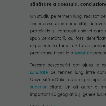
sănătate a acestuia, concluzion
Un studiu pe termen lung, realizat pe 
tinerii crescuți în comunități defavo
proteinele și compușii chimici care
spun cercetătorii, au fost identifica
expunerea la fumul de tutun, poluare
predispune tinerii la o
sănătate
precar
”Aceste descoperiri pot ajuta la ex
sănătate
pe termen lung între comu
Universității Duke, autorul principal al
superior
citate. Un alt autor al stu
important că geografia și genele luc