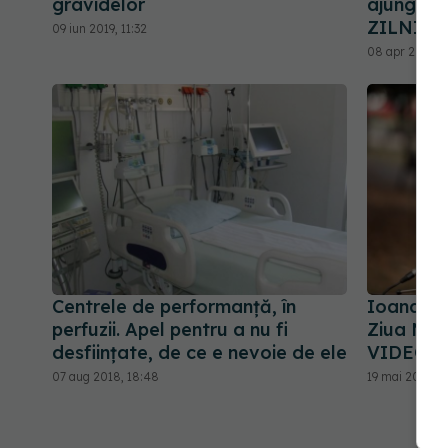
gravidelor
ajungem c
ZILNIC s
09 iun 2019, 11:32
08 apr 2022, 
Centrele de performanță, în
Ioana Mih
perfuzii. Apel pentru a nu fi
Ziua Medi
desființate, de ce e nevoie de ele
VIDEO
07 aug 2018, 18:48
19 mai 2021, 1