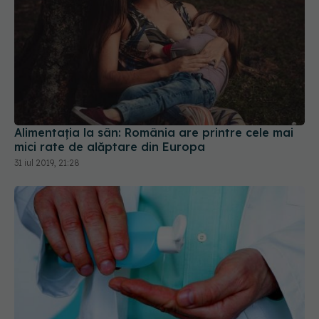
Alimentația la sân: România are printre cele mai
mici rate de alăptare din Europa
31 iul 2019, 21:28
Dr Mihaela Pop, reguli de respectat la medicul de
familie. „De acum înainte vom trăi cu SARS-CoV-