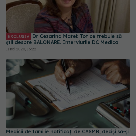
Dr Cezarina Matei: Tot ce trebuie să
EXCLUSIV
știi despre BALONARE. Interviurile DC Medical
11 noi 2020, 16:22
Medicii de familie notificați de CASMB, deciși să-și
facă dreptate în justiție. Așteaptă răspunsul la
contestații
03 iul 2019, 08:56