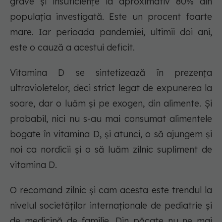
grave și insuficiențe la aproximativ 80% din
populația investigată. Este un procent foarte
mare. Iar perioada pandemiei, ultimii doi ani,
este o cauză a acestui deficit.
Vitamina D se sintetizează în prezența
ultravioletelor, deci strict legat de expunerea la
soare, dar o luăm și pe exogen, din alimente. Și
probabil, nici nu s-au mai consumat alimentele
bogate în vitamina D, și atunci, o să ajungem și
noi ca nordicii și o să luăm zilnic supliment de
vitamina D.
O recomand zilnic și cam acesta este trendul la
nivelul societăților internaționale de pediatrie și
de medicină de familie. Din păcate nu ne mai