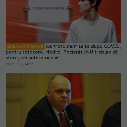
Ce tratament se ia după COVID,
BREAKING NEWS
pentru refacere. Medic: "Pacientul NU trebuie să
stea și să sufere acasă"
19 ian 2021, 14:57
Dr Florin Buicu vrea impozit zero pentru medicii
de familie și mai multe locuri la rezidențiat