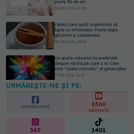
lupte cu inflamația. Poate regla
glicemia și colesterolul
08.08.2026, 09:00
Ce spune culoarea ta preferată
despre vârsta pe care o ai. Care
este "codul cromatic" al generațiilor
07.08.2026, 21:29
URMĂREȘTE-NE ȘI PE:
Analiza de sânge AST (SGOT): ce
înseamnă rezultatele și când sunt un
semnal de alarmă
6560
08.08.2026, 11:00
URMĂRITORI
ABONAȚI
365
1401
URMĂRITORI
URMĂRITORI
ARTICOLE SIMILARE