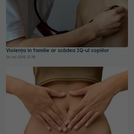
Violența în familie ar scădea IQ-ul copiilor
26 noi 2019, 15:38
Microbiomul: Tulburările funcțiilor cognitive și
legătura lor tractul gastro-intestinal
17 noi 2020, 11:32