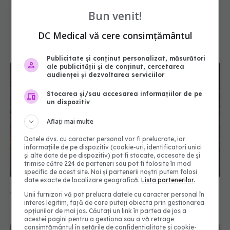
Bun venit!
DC Medical vă cere consimțământul
Publicitate și conținut personalizat, măsurători
ale publicității și de conținut, cercetarea
audienței și dezvoltarea serviciilor
Stocarea și/sau accesarea informațiilor de pe
un dispozitiv
Aflați mai multe
Mamă de gemeni la 73 de ani. Ce s-a întâmplat cu
Datele dvs. cu caracter personal vor fi prelucrate, iar
informațiile de pe dispozitiv (cookie-uri, identificatori unici
tatăl a doua zi după naștere
și alte date de pe dispozitiv) pot fi stocate, accesate de și
07 sep 2019, 11:51
trimise către 224 de parteneri sau pot fi folosite în mod
specific de acest site. Noi și partenerii noștri putem folosi
date exacte de localizare geografică.
Lista partenerilor.
Unii furnizori vă pot prelucra datele cu caracter personal în
interes legitim, față de care puteți obiecta prin gestionarea
opțiunilor de mai jos. Căutați un link în partea de jos a
acestei pagini pentru a gestiona sau a vă retrage
consimțământul în setările de confidențialitate și cookie-