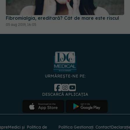
URMĂREȘTE-NE PE:
DESCARCĂ APLICAȚIA
spre
Medici și
Politica de
Politica
Gestionați
Contact
Declarați
specialiști
confidențialitate
Cookies
preferințele
de
accesibili
© 2026 PRESS MEDIA ELECTRONIC S.R.L. Toate drepturile rezervate