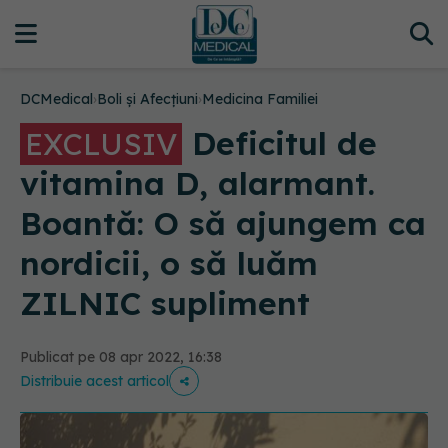
DCMedical
›
Boli și Afecțiuni
›
Medicina Familiei
Deficitul de
EXCLUSIV
vitamina D, alarmant.
Boantă: O să ajungem ca
nordicii, o să luăm
ZILNIC supliment
Publicat pe 08 apr 2022, 16:38
Distribuie acest articol