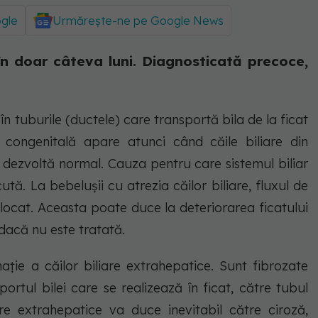
ogle
Urmărește-ne pe Google News
n doar câteva luni. Diagnosticată precoce,
 în tuburile (ductele) care transportă bila de la ficat
e congenitală apare atunci când căile biliare din
se dezvoltă normal. Cauza pentru care sistemul biliar
ă. La bebelușii cu atrezia căilor biliare, fluxul de
 blocat. Aceasta poate duce la deteriorarea ficatului
 dacă nu este tratată.
mație a căilor biliare extrahepatice. Sunt fibrozate
ortul bilei care se realizează în ficat, către tubul
iare extrahepatice va duce inevitabil către ciroză,