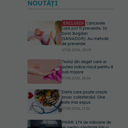
NOUTĂȚI
EXCLUSIV
Cancerele
care pot fi prevenite. Dr.
Sorin Bogdan
(SANADOR): Au metode
de prevenție
07.08.2026, 20:09
Testul din deget care ar
putea indica riscul pentru 8
boli majore
07.08.2026, 18:34
Dieta care poate crește
brusc colesterolul. Cine
este mai expus
07.08.2026, 17:22
PNRR: 174 de milioane de
lei pentru sănătate într-o