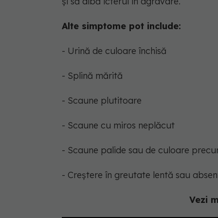
și să aibă icterul în agravare.
Alte simptome pot include:
- Urină de culoare închisă
- Splină mărită
- Scaune plutitoare
- Scaune cu miros neplăcut
- Scaune palide sau de culoare precu
- Creștere în greutate lentă sau absen
Vezi m