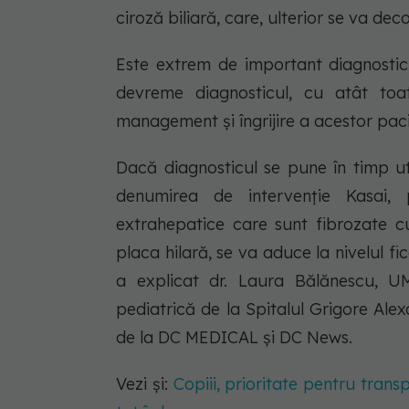
ciroză biliară, care, ulterior se va de
Este extrem de important diagnostic
devreme diagnosticul, cu atât toat
management și îngrijire a acestor pac
Dacă diagnosticul se pune în timp ut
denumirea de intervenție Kasai, p
extrahepatice care sunt fibrozate 
placa hilară, se va aduce la nivelul fi
a explicat dr. Laura Bălănescu, UM
pediatrică de la Spitalul Grigore Ale
de la DC MEDICAL și DC News.
Vezi și:
Copiii, prioritate pentru tran