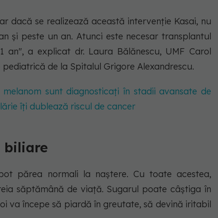
 iar dacă se realizează această intervenție Kasai, nu
an și peste un an. Atunci este necesar transplantul
 1 an", a explicat dr. Laura Bălănescu, UMF Carol
e pediatrică de la Spitalul Grigore Alexandrescu.
u melanom sunt diagnosticaţi în stadii avansate de
ărie îți dublează riscul de cancer
 biliare
pot părea normali la naștere. Cu toate acestea,
treia săptămână de viață. Sugarul poate câștiga în
i va începe să piardă în greutate, să devină iritabil