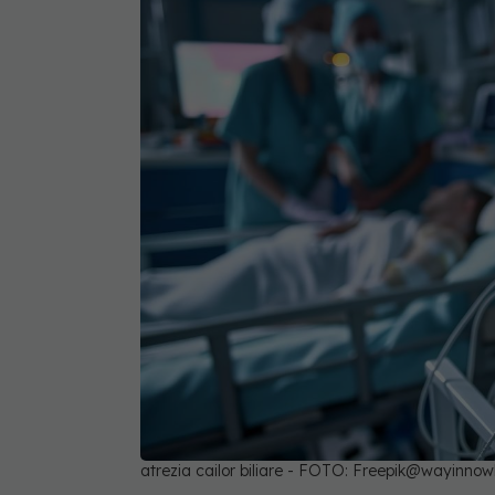
atrezia cailor biliare - FOTO: Freepik@wayinno