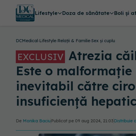
Lifestyle
Doza de sănătate
Boli și a
DCMedical
›
Lifestyle
›
Relații & Familie
›
Sex și cuplu
Atrezia căil
EXCLUSIV
Este o malformație 
inevitabil către ci
insuficiență hepati
De
Monika Baciu
Publicat pe 09 aug 2024, 21:03
Distribuie 