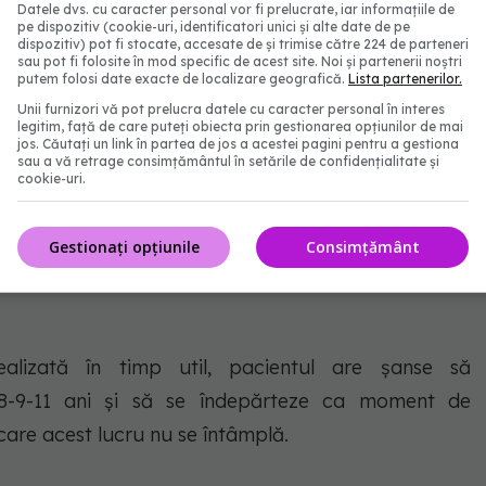
Datele dvs. cu caracter personal vor fi prelucrate, iar informațiile de
pe dispozitiv (cookie-uri, identificatori unici și alte date de pe
dispozitiv) pot fi stocate, accesate de și trimise către 224 de parteneri
sau pot fi folosite în mod specific de acest site. Noi și partenerii noștri
putem folosi date exacte de localizare geografică.
Lista partenerilor.
biliare - FOTO: Freepik@paihub
Unii furnizori vă pot prelucra datele cu caracter personal în interes
legitim, față de care puteți obiecta prin gestionarea opțiunilor de mai
jos. Căutați un link în partea de jos a acestei pagini pentru a gestiona
sau a vă retrage consimțământul în setările de confidențialitate și
iat impune realizarea unui
cookie-uri.
Gestionați opțiunile
Consimțământ
us cât mai precoce, astfel cresc șansele de
ealizată în timp util, pacientul are șanse să
7-8-9-11 ani și să se îndepărteze ca moment de
 care acest lucru nu se întâmplă.