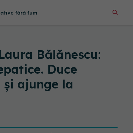
native fără fum
. Laura Bălănescu:
epatice. Duce
 și ajunge la