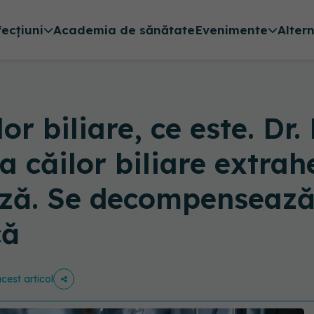
fecțiuni
Academia de sănătate
Evenimente
Alter
or biliare, ce este. Dr
a căilor biliare extrah
roză. Se decompensează
că
acest articol