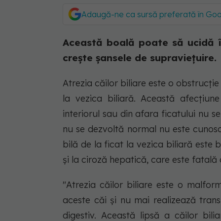
Adaugă-ne ca sursă preferată în Go
Această boală poate să ucidă î
crește șansele de supraviețuire.
Atrezia căilor biliare este o obstrucție
la vezica biliară. Această afecțiun
interiorul sau din afara ficatului nu 
nu se dezvoltă normal nu este cunoscut
bilă de la ficat la vezica biliară este
și la ciroză hepatică, care este fatală
"Atrezia căilor biliare este o malfor
aceste căi și nu mai realizează transp
digestiv. Această lipsă a căilor bil