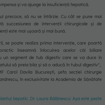
compensa și va ajunge la insuficiență hepatică.
ul precoce, să nu se întârzie. Cu cât se pune mai
ă succesiunea de intervenții chirurgicale și de
ienți este mai ușoară și mai bună.
il, se poate realiza prima intervenție, care poartă
ractic înseamnă înlocuirea acelor căi biliare
cu un segment de tub digestiv care se va duce în
catului să preia bila și să o aducă în tubul digestiv",
F Carol Davila București, șefa secției chirurgie
xandrescu, în exclusivitate la Academia de Sănătate
splantul hepatic. Dr. Laura Bălănescu: Așa este peste