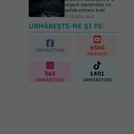
singură săptămână. Ce
spitale primesc bani
07.08.2026, 16:41
URMĂREȘTE-NE ȘI PE:
Ce spune culoarea ta
preferată despre vârsta
pe care o ai. Care este
"codul cromatic" al
6560
URMĂRITORI
generațiilor
ABONAȚI
07.08.2026, 21:29
365
1401
URMĂRITORI
URMĂRITORI