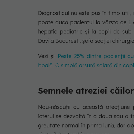
Diagnosticul nu este pus în timp util,
poate ducă pacientul la vârsta de 1 
hepatic pediatric și la copii de sub
Davila București, șefa secției chirurgi
Vezi și:
Peste 25% dintre pacienţii c
boală. O simplă arsură solară din copil
Semnele atreziei căilor
Nou-născuții cu această afecțiune 
icterul se dezvoltă în a doua sau a 
greutate normal în prima lună, dar apo