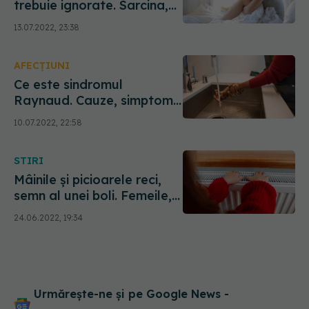
trebuie ignorate. Sarcina,
printre simptomele
13.07.2022, 23:38
deficitului de fier
AFECȚIUNI
Ce este sindromul
Raynaud. Cauze, simptome
și tratament. Femeile sunt
10.07.2022, 22:58
cele mai afectate
STIRI
Mâinile și picioarele reci,
semn al unei boli. Femeile,
mai afectate decât
24.06.2022, 19:34
bărbații
Urmărește-ne și pe Google News -