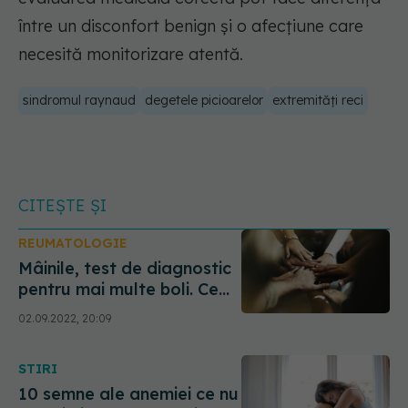
între un disconfort benign și o afecțiune care
necesită monitorizare atentă.
sindromul raynaud
degetele picioarelor
extremități reci
CITEȘTE ȘI
REUMATOLOGIE
Mâinile, test de diagnostic
pentru mai multe boli. Ce
spun degetele și palmele
02.09.2022, 20:09
despre sănătatea ta
STIRI
10 semne ale anemiei ce nu