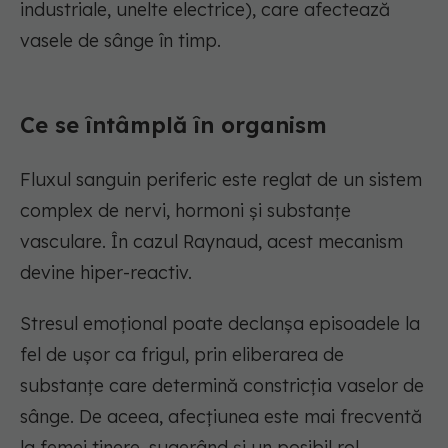
industriale, unelte electrice), care afectează
vasele de sânge în timp.
Ce se întâmplă în organism
Fluxul sanguin periferic este reglat de un sistem
complex de nervi, hormoni și substanțe
vasculare. În cazul Raynaud, acest mecanism
devine hiper-reactiv.
Stresul emoțional poate declanșa episoadele la
fel de ușor ca frigul, prin eliberarea de
substanțe care determină constricția vaselor de
sânge. De aceea, afecțiunea este mai frecventă
la femei tinere, sugerând și un posibil rol