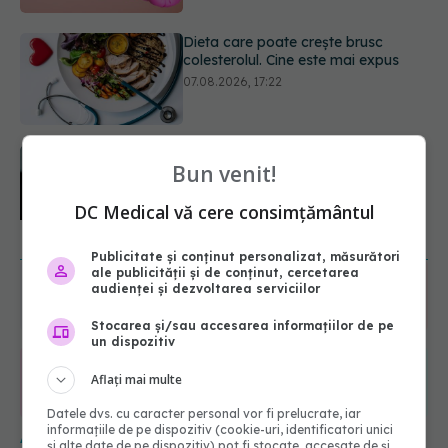
PNRR: 174 de milioane de lei pentru
sănătate într-o singură săptămână.
Ce spitale primesc bani
07.08.2026, 16:41
Ce spune culoarea ta preferată
Bun venit!
despre vârsta pe care o ai. Care
este "codul cromatic" al generațiilor
DC Medical vă cere consimțământul
07.08.2026, 21:29
URMĂREȘTE-NE ȘI PE:
Publicitate și conținut personalizat, măsurători
ale publicității și de conținut, cercetarea
audienței și dezvoltarea serviciilor
6560
URMĂRITORI
ABONAȚI
Stocarea și/sau accesarea informațiilor de pe
un dispozitiv
Aflați mai multe
365
1401
URMĂRITORI
URMĂRITORI
Datele dvs. cu caracter personal vor fi prelucrate, iar
informațiile de pe dispozitiv (cookie-uri, identificatori unici
ARTICOLE SIMILARE
și alte date de pe dispozitiv) pot fi stocate, accesate de și