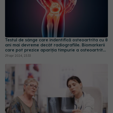
Testul de sânge care indentifică osteoartrita cu 8
ani mai devreme decât radiografiile. Biomarkerii
care pot prezice apariția timpurie a osteoartritei
la genunchi
29 apr 2024, 23:33