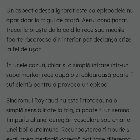
Un aspect adesea ignorat este că episoadele nu
apar doar la frigul de afară. Aerul condiționat,
trecerile bruște de la cald la rece sau mediile
foarte răcoroase din interior pot declanșa crize
la fel de ușor.
În unele cazuri, chiar și o simplă intrare într-un
supermarket rece după o zi călduroasă poate fi
suficientă pentru a provoca un episod.
Sindromul Raynaud nu este întotdeauna o
simplă sensibilitate la frig, ci poate fi un semnal
timpuriu al unei dereglări vasculare sau chiar al
unei boli autoimune. Recunoașterea timpurie și
evaluarea medicală corectă pot face diferența