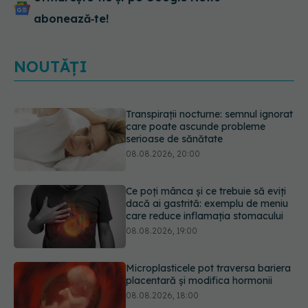
abonează‑te!
NOUTĂȚI
Ce poți mânca și ce trebuie să eviți
dacă ai gastrită: exemplu de meniu
care reduce inflamația stomacului
08.08.2026, 19:00
Microplasticele pot traversa bariera
placentară și modifica hormonii
08.08.2026, 18:00
Trucul genial cu ceai negru pentru
păr. Tot mai multe femei îl adoră
08.08.2026, 17:00