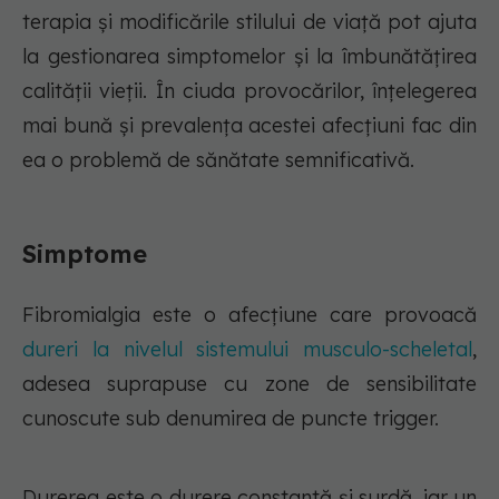
terapia și modificările stilului de viață pot ajuta
la gestionarea simptomelor și la îmbunătățirea
calității vieții. În ciuda provocărilor, înțelegerea
mai bună și prevalența acestei afecțiuni fac din
ea o problemă de sănătate semnificativă.
Simptome
Fibromialgia este o afecțiune care provoacă
dureri la nivelul sistemului musculo-scheletal
,
adesea suprapuse cu zone de sensibilitate
cunoscute sub denumirea de puncte trigger.
Durerea este o durere constantă și surdă, iar un