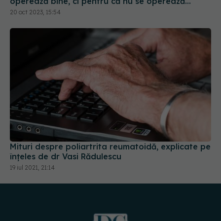
operează bine, ci pentru că nu se operează
suficient. Pacientele preferă să moară decât să
20 oct 2023, 15:54
fie imobilizate
Mituri despre poliartrita reumatoidă, explicate pe
înțeles de dr Vasi Rădulescu
19 iul 2021, 21:14