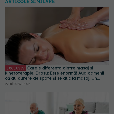
ARTICOLE SIMILARE
Care e diferența dintre masaj și
EXCLUSIV
kinetoterapie. Drosu: Este enormă! Aud oamenii
că au durere de spate și se duc la masaj. Un
maseur nici nu știe ce e hernia
22 iul 2023, 18:02