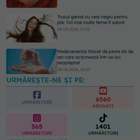
Medicamentul folosit de peste 60 de
ani care acționează într-un loc
neașteptat
08.08.2026, 16:00
Transpirații nocturne: semnul ignorat
care poate ascunde probleme
serioase de sănătate
08.08.2026, 20:00
URMĂREȘTE-NE ȘI PE:
6560
URMĂRITORI
ABONAȚI
365
1401
URMĂRITORI
URMĂRITORI