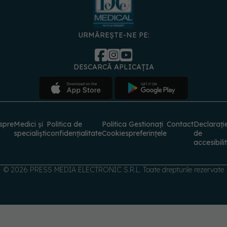
URMĂREȘTE-NE PE:
DESCARCĂ APLICAȚIA
spre
Medici și
Politica de
Politica
Gestionați
Contact
Declarați
specialiști
confidențialitate
Cookies
preferințele
de
accesibili
© 2026 PRESS MEDIA ELECTRONIC S.R.L. Toate drepturile rezervate