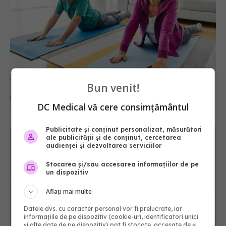
Artrita reumatoidă, ameliorată în 8
Bun venit!
săptămâni cu yoga. Ce poziții de yoga trebuie să
practici
DC Medical vă cere consimțământul
22 sep 2023, 19:51
Publicitate și conținut personalizat, măsurători
ale publicității și de conținut, cercetarea
audienței și dezvoltarea serviciilor
Stocarea și/sau accesarea informațiilor de pe
un dispozitiv
Aflați mai multe
Datele dvs. cu caracter personal vor fi prelucrate, iar
informațiile de pe dispozitiv (cookie-uri, identificatori unici
și alte date de pe dispozitiv) pot fi stocate, accesate de și