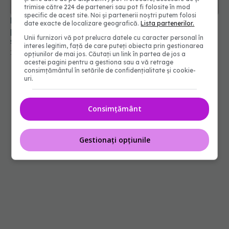
trimise către 224 de parteneri sau pot fi folosite în mod
specific de acest site. Noi și partenerii noștri putem folosi
Durerea de spate, cauze. Medic: Sunt mai
date exacte de localizare geografică.
Lista partenerilor.
predispuşi la aceste probleme oamenii sedentari
Unii furnizori vă pot prelucra datele cu caracter personal în
şi cei care ridică greutăţi mari
interes legitim, față de care puteți obiecta prin gestionarea
17 iul 2022, 14:27
opțiunilor de mai jos. Căutați un link în partea de jos a
acestei pagini pentru a gestiona sau a vă retrage
consimțământul în setările de confidențialitate și cookie-
uri.
Consimțământ
Gestionați opțiunile