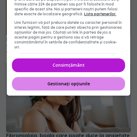
trimise către 224 de parteneri sau pot fi folosite în mod
specific de acest site. Noi și partenerii noștri putem folosi
date exacte de localizare geografică.
Lista partenerilor.
Unii furnizori vă pot prelucra datele cu caracter personal în
interes legitim, față de care puteți obiecta prin gestionarea
opțiunilor de mai jos. Căutați un link în partea de jos a
acestei pagini pentru a gestiona sau a vă retrage
Bacteriile din gură, asociate cu riscul de a
consimțământul în setările de confidențialitate și cookie-
dezvolta artrită reumatoidă. STUDIU
uri.
05 mai 2021, 13:37
Consimțământ
Gestionați opțiunile
Fibromialgia, boala care poate duce la anxietate