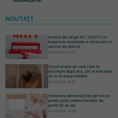
abonează‑te!
NOUTĂȚI
Trucul simplu de vară care te
răcorește după duș. De ce este bine
să nu te ștergi imediat
08.08.2026, 10:37
Fereastra alimentară de opt ore ar
putea ajuta creierul femeilor de
peste 50 de ani
08.08.2026, 10:00
Ceaiul care ajută organismul să
lupte cu inflamația. Poate regla
glicemia și colesterolul
08.08.2026, 09:00