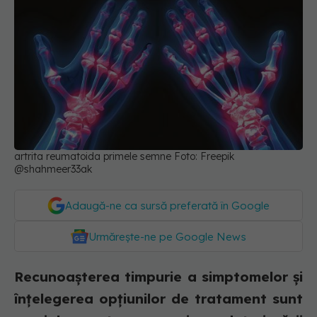
artrita reumatoida primele semne Foto: Freepik
@shahmeer33ak
Adaugă-ne ca sursă preferată în Google
Urmărește-ne pe Google News
Recunoașterea timpurie a simptomelor și
înțelegerea opțiunilor de tratament sunt