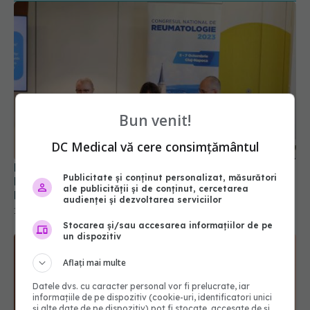
Bun venit!
DC Medical vă cere consimțământul
Reumatologia, specialitate văduvită. Simona
Publicitate și conținut personalizat, măsurători
Rednic: Durerea lombară e cea mai comună.
ale publicității și de conținut, cercetarea
Reumatismul sunt 200 boli la nivel musculo-
audienței și dezvoltarea serviciilor
scheletal
15 oct 2023, 14:19
Stocarea și/sau accesarea informațiilor de pe
un dispozitiv
Aflați mai multe
Datele dvs. cu caracter personal vor fi prelucrate, iar
informațiile de pe dispozitiv (cookie-uri, identificatori unici
și alte date de pe dispozitiv) pot fi stocate, accesate de și