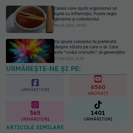
Ce spune culoarea ta preferată
despre vârsta pe care o ai. Care
este "codul cromatic" al generațiilor
07.08.2026, 21:29
Analiza de sânge AST (SGOT): ce
înseamnă rezultatele și când sunt un
semnal de alarmă
08.08.2026, 11:00
URMĂREȘTE-NE ȘI PE:
6560
URMĂRITORI
ABONAȚI
365
1401
URMĂRITORI
URMĂRITORI
ARTICOLE SIMILARE