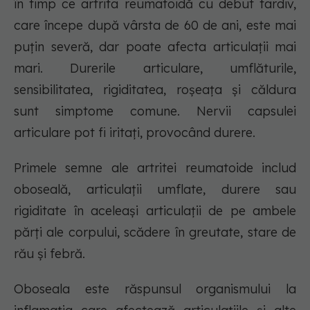
în timp ce artrita reumatoidă cu debut tardiv,
care începe după vârsta de 60 de ani, este mai
puțin severă, dar poate afecta articulații mai
mari. Durerile articulare, umflăturile,
sensibilitatea, rigiditatea, roșeața și căldura
sunt simptome comune. Nervii capsulei
articulare pot fi iritați, provocând durere.
Primele semne ale artritei reumatoide includ
oboseală, articulații umflate, durere sau
rigiditate în aceleași articulații de pe ambele
părți ale corpului, scădere în greutate, stare de
rău și febră.
Oboseala este răspunsul organismului la