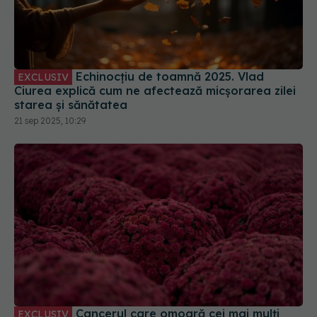
Echinocțiu de toamnă 2025. Vlad
EXCLUSIV
Ciurea explică cum ne afectează micșorarea zilei
starea și sănătatea
21 sep 2025, 10:29
Cancerul care omoară cei mai mulți
EXCLUSIV