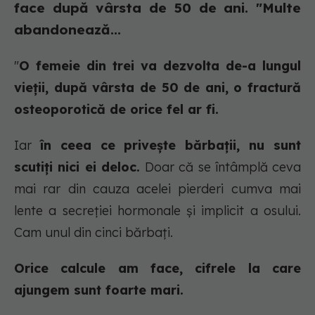
face după vârsta de 50 de ani. "Multe
abandonează...
"
O femeie din trei va dezvolta de-a lungul
vieții, după vârsta de 50 de ani, o fractură
osteoporotică de orice fel ar fi.
Iar
în ceea ce privește bărbații, nu sunt
scutiți nici ei deloc.
Doar că se întâmplă ceva
mai rar din cauza acelei pierderi cumva mai
lente a secreției hormonale și implicit a osului.
Cam unul din cinci bărbați.
Orice calcule am face, cifrele la care
ajungem sunt foarte mari.