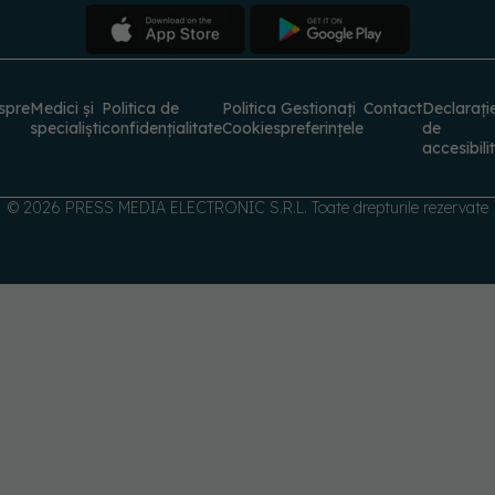
spre
Medici și
Politica de
Politica
Gestionați
Contact
Declarați
specialiști
confidențialitate
Cookies
preferințele
de
accesibili
© 2026 PRESS MEDIA ELECTRONIC S.R.L. Toate drepturile rezervate