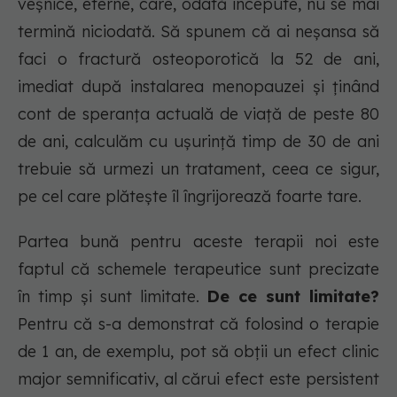
veșnice, eterne, care, odată începute, nu se mai
termină niciodată. Să spunem că ai neșansa să
faci o fractură osteoporotică la 52 de ani,
imediat după instalarea menopauzei și ținând
cont de speranța actuală de viață de peste 80
de ani, calculăm cu ușurință timp de 30 de ani
trebuie să urmezi un tratament, ceea ce sigur,
pe cel care plătește îl îngrijorează foarte tare.
Partea bună pentru aceste terapii noi este
faptul că schemele terapeutice sunt precizate
în timp și sunt limitate.
De ce sunt limitate?
Pentru că s-a demonstrat că folosind o terapie
de 1 an, de exemplu, pot să obții un efect clinic
major semnificativ, al cărui efect este persistent