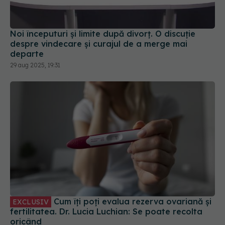
Noi începuturi și limite după divorț. O discuție
despre vindecare și curajul de a merge mai
departe
29 aug 2025, 19:31
Cum îți poți evalua rezerva ovariană și
EXCLUSIV
fertilitatea. Dr. Lucia Luchian: Se poate recolta
oricând