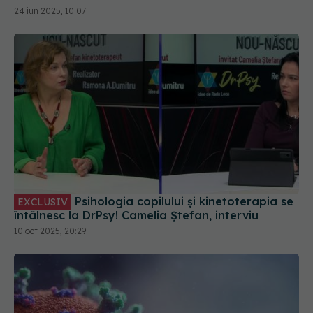
24 iun 2025, 10:07
Psihologia copilului și kinetoterapia se
EXCLUSIV
întâlnesc la DrPsy! Camelia Ștefan, interviu
10 oct 2025, 20:29