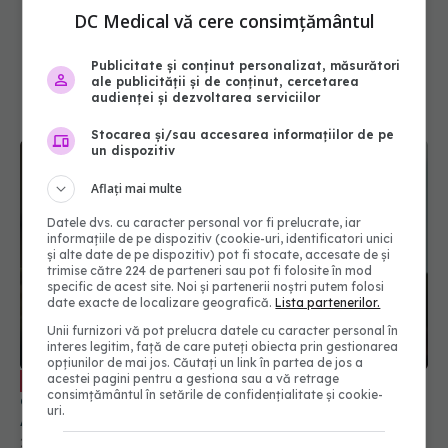
DC Medical vă cere consimțământul
Publicitate și conținut personalizat, măsurători
ale publicității și de conținut, cercetarea
audienței și dezvoltarea serviciilor
Stocarea și/sau accesarea informațiilor de pe
un dispozitiv
Aflați mai multe
Datele dvs. cu caracter personal vor fi prelucrate, iar
informațiile de pe dispozitiv (cookie-uri, identificatori unici
și alte date de pe dispozitiv) pot fi stocate, accesate de și
trimise către 224 de parteneri sau pot fi folosite în mod
specific de acest site. Noi și partenerii noștri putem folosi
date exacte de localizare geografică.
Lista partenerilor.
Unii furnizori vă pot prelucra datele cu caracter personal în
interes legitim, față de care puteți obiecta prin gestionarea
opțiunilor de mai jos. Căutați un link în partea de jos a
Ce trebuie să știi dacă ai avut o rudă
acestei pagini pentru a gestiona sau a vă retrage
EXCLUSIV
consimțământul în setările de confidențialitate și cookie-
diagnosticată cu cancer. Conf. dr. Viorica Rădoi:
uri.
Anamneză amănunțită și un istoric familial
28 iun 2025, 17:59