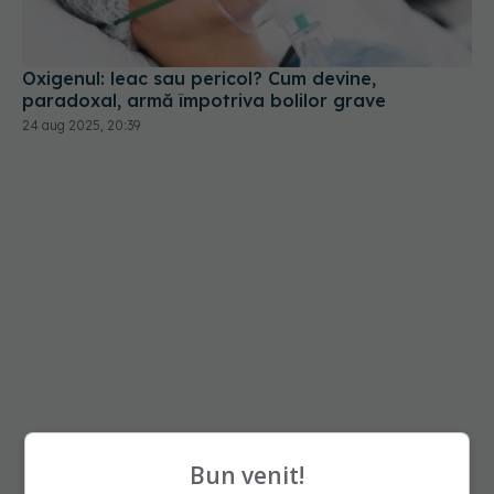
Oxigenul: leac sau pericol? Cum devine,
paradoxal, armă împotriva bolilor grave
24 aug 2025, 20:39
Bun venit!