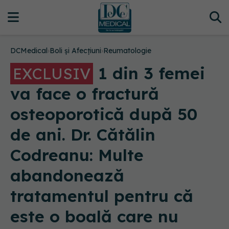
DCMedical
›
Boli și Afecțiuni
›
Reumatologie
1 din 3 femei
EXCLUSIV
va face o fractură
osteoporotică după 50
de ani. Dr. Cătălin
Codreanu: Multe
abandonează
tratamentul pentru că
este o boală care nu