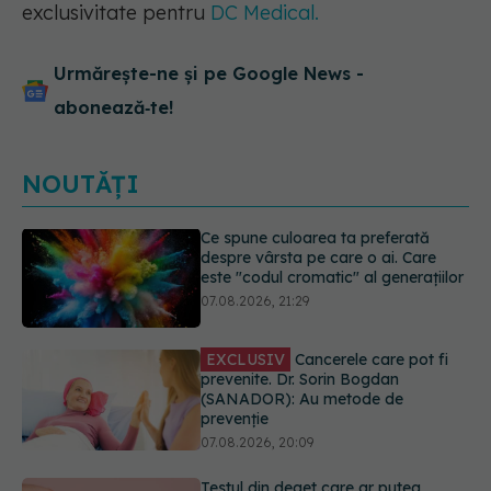
exclusivitate pentru
DC Medical.
Urmărește-ne și pe Google News -
abonează‑te!
NOUTĂȚI
EXCLUSIV
Cancerele care pot fi
prevenite. Dr. Sorin Bogdan
(SANADOR): Au metode de
prevenție
07.08.2026, 20:09
Testul din deget care ar putea
indica riscul pentru 8 boli majore
07.08.2026, 18:34