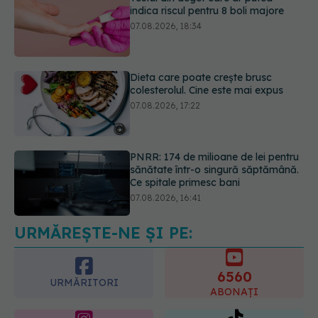
Dieta care poate crește brusc
colesterolul. Cine este mai expus
07.08.2026, 17:22
PNRR: 174 de milioane de lei pentru
sănătate într-o singură săptămână.
Ce spitale primesc bani
07.08.2026, 16:41
Ce spune culoarea ta preferată
despre vârsta pe care o ai. Care
este "codul cromatic" al generațiilor
07.08.2026, 21:29
URMĂREȘTE-NE ȘI PE:
6560
URMĂRITORI
ABONAȚI