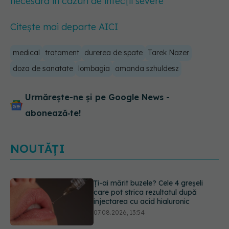
necesară în cazuri de infecții severe
Citește mai departe AICI
medical
tratament
durerea de spate
Tarek Nazer
doza de sanatate
lombagia
amanda szhuldesz
Urmărește-ne și pe Google News -
abonează‑te!
NOUTĂȚI
Alina Pușcău dezvăluie diagnosticul
care i-a schimbat viața: Am cancer
la sân. Am intrat în metastază
07.08.2026, 12:39