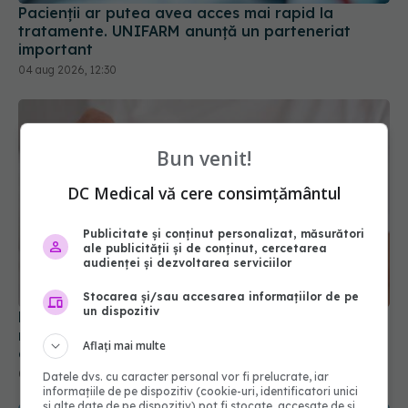
Pacienții ar putea avea acces mai rapid la
tratamente. UNIFARM anunță un parteneriat
important
04 aug 2026, 12:30
Bun venit!
DC Medical vă cere consimțământul
Publicitate și conținut personalizat, măsurători
ale publicității și de conținut, cercetarea
audienței și dezvoltarea serviciilor
Stocarea și/sau accesarea informațiilor de pe
un dispozitiv
Persoanele peste 65 de ani care iau multe
medicamente ar putea avea un risc mai mare de
Aflați mai multe
deces. Ce arată studiul
03 aug 2026, 15:21
Datele dvs. cu caracter personal vor fi prelucrate, iar
informațiile de pe dispozitiv (cookie-uri, identificatori unici
și alte date de pe dispozitiv) pot fi stocate, accesate de și