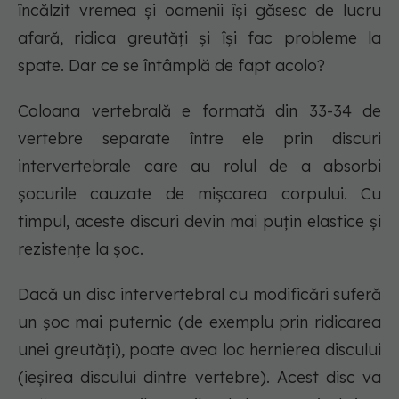
încălzit vremea şi oamenii îşi găsesc de lucru
afară, ridica greutăţi şi îşi fac probleme la
spate. Dar ce se întâmplă de fapt acolo?
Coloana vertebrală e formată din 33-34 de
vertebre separate între ele prin discuri
intervertebrale care au rolul de a absorbi
şocurile cauzate de mişcarea corpului. Cu
timpul, aceste discuri devin mai puţin elastice şi
rezistenţe la şoc.
Dacă un disc intervertebral cu modificări suferă
un şoc mai puternic (de exemplu prin ridicarea
unei greutăţi), poate avea loc hernierea discului
(ieşirea discului dintre vertebre). Acest disc va