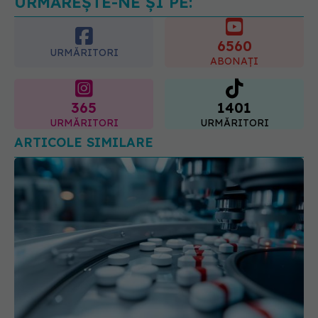
URMĂREȘTE-NE ȘI PE:
6560
URMĂRITORI
ABONAȚI
365
1401
URMĂRITORI
URMĂRITORI
ARTICOLE SIMILARE