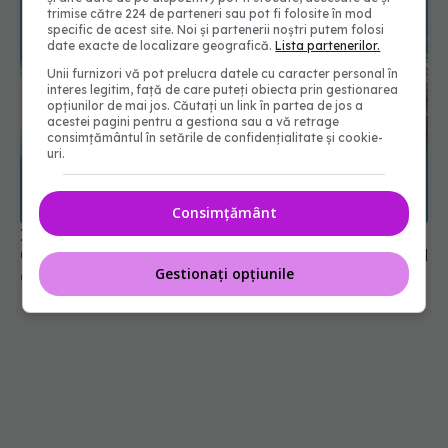
trimise către 224 de parteneri sau pot fi folosite în mod
specific de acest site. Noi și partenerii noștri putem folosi
date exacte de localizare geografică.
Lista partenerilor.
Unii furnizori vă pot prelucra datele cu caracter personal în
interes legitim, față de care puteți obiecta prin gestionarea
opțiunilor de mai jos. Căutați un link în partea de jos a
acestei pagini pentru a gestiona sau a vă retrage
consimțământul în setările de confidențialitate și cookie-
uri.
Consimțământ
Ingredientul care ar putea crește riscul de AVC.
Cercetătorii au descoperit cum afectează creierul
Gestionați opțiunile
05 aug 2026, 09:29