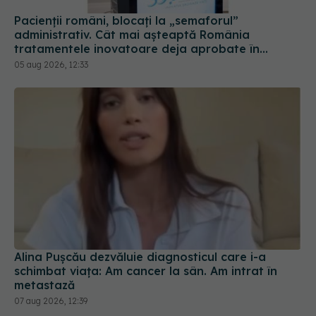
Pacienții români, blocați la „semaforul”
administrativ. Cât mai așteaptă România
tratamentele inovatoare deja aprobate în
Europa
05 aug 2026, 12:33
Alina Pușcău dezvăluie diagnosticul care i-a
schimbat viața: Am cancer la sân. Am intrat în
metastază
07 aug 2026, 12:39