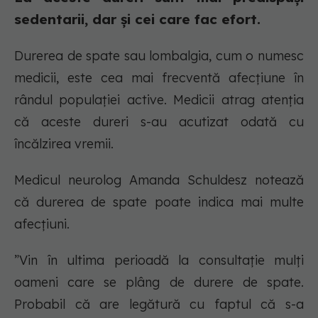
sedentarii, dar și cei care fac efort.
Durerea de spate sau lombalgia, cum o numesc
medicii, este cea mai frecventă afecțiune în
rândul populației active. Medicii atrag atenția
că aceste dureri s-au acutizat odată cu
încălzirea vremii.
Medicul neurolog Amanda Schuldesz notează
că durerea de spate poate indica mai multe
afecțiuni.
”Vin în ultima perioadă la consultaţie mulţi
oameni care se plâng de durere de spate.
Probabil că are legătură cu faptul că s-a