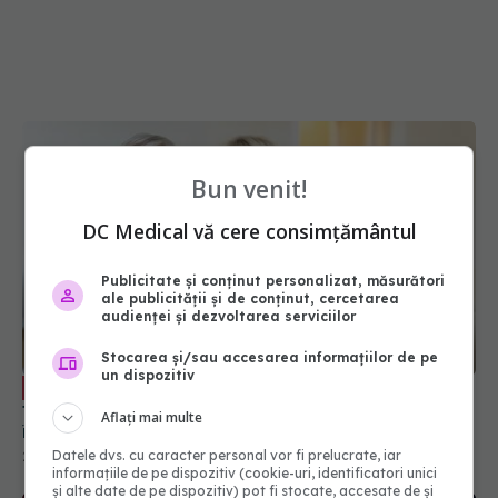
Bun venit!
DC Medical vă cere consimțământul
Publicitate și conținut personalizat, măsurători
ale publicității și de conținut, cercetarea
audienței și dezvoltarea serviciilor
Stocarea și/sau accesarea informațiilor de pe
un dispozitiv
Osteoporoza. Cătălina Poiană: Un
EXCLUSIV
traumatism minim e căderea de la propria
Aflați mai multe
înălțime. Oasele se pot fractura spontan
Datele dvs. cu caracter personal vor fi prelucrate, iar
22 oct 2023, 12:36
informațiile de pe dispozitiv (cookie-uri, identificatori unici
și alte date de pe dispozitiv) pot fi stocate, accesate de și