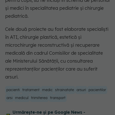
pentru copii, să fie incluși în schemă de personal
și medici în specialitatea pediatrie și chirurgie
pediatrică.
Cele două proiecte au fost elaborate specialiști
în ATI, chirurgie plastică, estetică și
microchirurgie reconstructivă și recuperare
medicală din cadrul Comisiilor de specialitate
ale Ministerului Sănătății, cu consultarea
reprezentanților pacienților care au suferit
arsuri.
pacienti
tratament
medic
strainatate
arsuri
pacientilor
arsi
medicul
trimiterea
transport
Urmărește-ne și pe Google News -