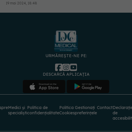
URMĂREȘTE-NE PE:
DESCARCĂ APLICAȚIA
spre
Medici și
Politica de
Politica
Gestionați
Contact
Declarați
specialiști
confidențialitate
Cookies
preferințele
de
accesibili
© 2026 PRESS MEDIA ELECTRONIC S.R.L. Toate drepturile rezervate