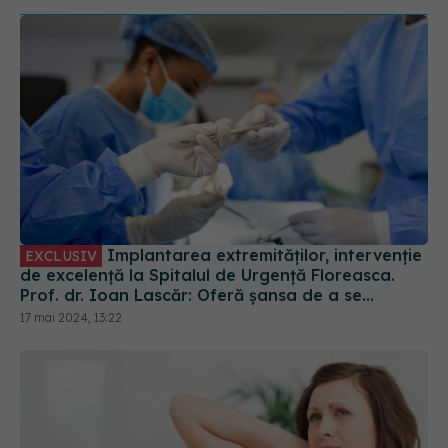
Implantarea extremităților, intervenție
EXCLUSIV
de excelență la Spitalul de Urgență Floreasca.
Prof. dr. Ioan Lascăr: Oferă șansa de a se
recupera aproape 100%
17 mai 2024, 13:22