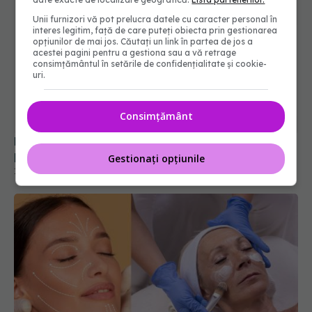
Unii furnizori vă pot prelucra datele cu caracter personal în
interes legitim, față de care puteți obiecta prin gestionarea
opțiunilor de mai jos. Căutați un link în partea de jos a
acestei pagini pentru a gestiona sau a vă retrage
consimțământul în setările de confidențialitate și cookie-
uri.
Dr. Dragoș Zamfirescu, noutăți în chirurgia
plastică la Academia de Sănătate
17 dec 2018, 02:13
Consimțământ
Gestionați opțiunile
Smas lifting, tehnica ce te întinerește
EXCLUSIV