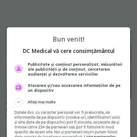
Bun venit!
DC Medical vă cere consimțământul
Publicitate și conținut personalizat, măsurători
ale publicității și de conținut, cercetarea
audienței și dezvoltarea serviciilor
Mari arși, material bioactiv pentru regenerarea
pielii
Stocarea și/sau accesarea informațiilor de pe
04 ian 2019, 14:07
un dispozitiv
Aflați mai multe
Datele dvs. cu caracter personal vor fi prelucrate, iar
informațiile de pe dispozitiv (cookie-uri, identificatori unici
și alte date de pe dispozitiv) pot fi stocate, accesate de și
trimise către 224 de parteneri sau pot fi folosite în mod
specific de acest site. Noi și partenerii noștri putem folosi
date exacte de localizare geografică.
Lista partenerilor.