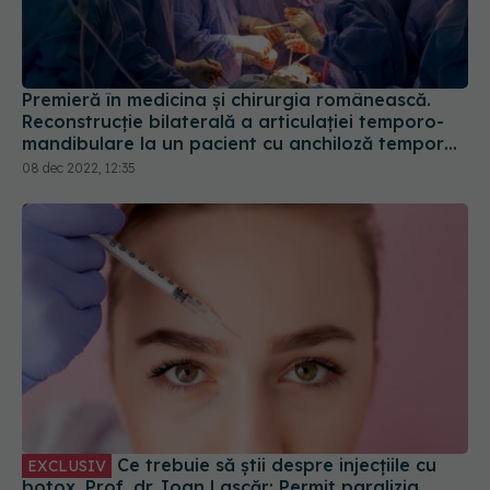
Premieră în medicina și chirurgia românească.
Reconstrucție bilaterală a articulației temporo-
mandibulare la un pacient cu anchiloză temporo-
mandibulară post-traumatică bilaterală
08 dec 2022, 12:35
Ce trebuie să știi despre injecțiile cu
EXCLUSIV
botox. Prof. dr. Ioan Lascăr: Permit paralizia
mușchilor superficiali
20 mai 2024, 23:43