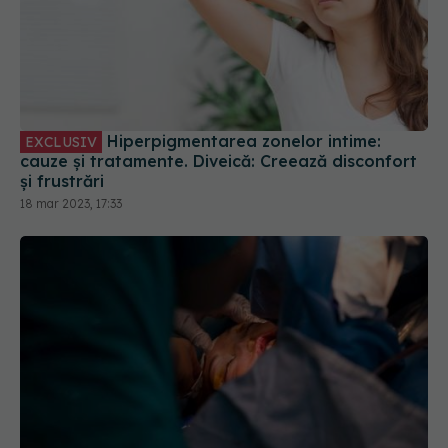
Hiperpigmentarea zonelor intime:
EXCLUSIV
cauze și tratamente. Diveică: Creează disconfort
și frustrări
18 mar 2023, 17:33
MARATON chirurgical de 24 de ore: O tânără
mămică, salvată la Spitalul Militar Central. FOTO
24 sep 2020, 13:24