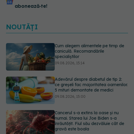
abonează‑te!
NOUTĂȚI
Adevărul despre diabetul de tip 2:
ce greșeli fac majoritatea oamenilor.
5 mituri demontate de medici
09.08.2026, 15:00
Cancerul s-a extins la oase și nu
numai. Starea lui Joe Biden s-a
înrăutățit. Fiul său dezvăluie cât de
gravă este boala
09.08.2026, 14:52
Prof. univ. dr. Cătălina Poiană (CMR),
avertisment după ambulanța
atacată în Cluj: Fake news-ul nu
este inofensiv