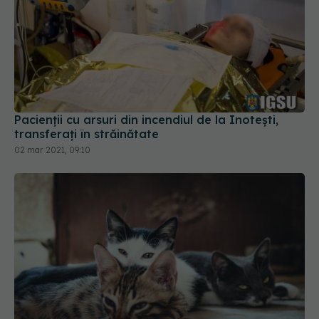
Pacienții cu arsuri din incendiul de la Inotești,
transferați în străinătate
02 mar 2021, 09:10
Operația care îți face „ochi de felină”, la modă
printre vedete. Dr. Diveică atrage atenția: Nu ne
putem juca cu această intervenție