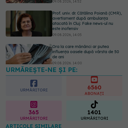
09.08.2026, 14:05
Ora la care mănânci ar putea
influența oasele după vârsta de 50
de ani
09.08.2026, 14:00
URMĂREȘTE-NE ȘI PE:
Cum alegem alimentele pe timp de
caniculă. Recomandările
specialiștilor
6560
09.08.2026, 15:14
URMĂRITORI
ABONAȚI
365
1401
URMĂRITORI
URMĂRITORI
ARTICOLE SIMILARE