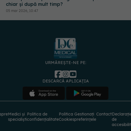
chiar și după mult timp?
05 mar 2026, 10:47
URMĂREȘTE-NE PE:
DESCARCĂ APLICAȚIA
spre
Medici și
Politica de
Politica
Gestionați
Contact
Declarați
specialiști
confidențialitate
Cookies
preferințele
de
accesibili