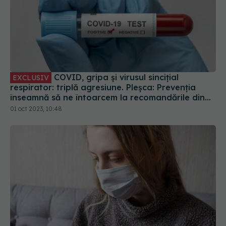
COVID, gripa și virusul sincițial
EXCLUSIV
respirator: triplă agresiune. Pleșca: Prevenția
înseamnă să ne întoarcem la recomandările din
timpul pandemiei!
01 oct 2023, 10:48