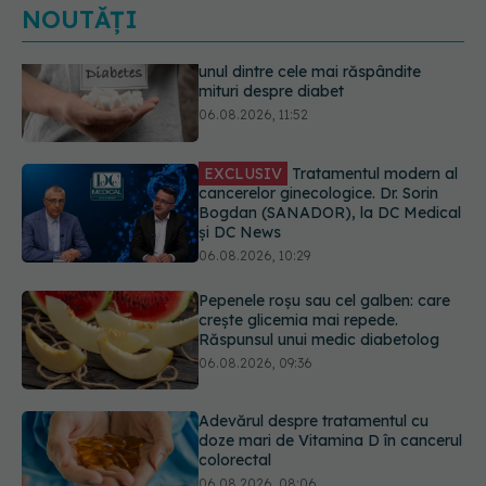
NOUTĂȚI
EXCLUSIV
Tratamentul modern al
cancerelor ginecologice. Dr. Sorin
Bogdan (SANADOR), la DC Medical
și DC News
06.08.2026, 10:29
Pepenele roșu sau cel galben: care
crește glicemia mai repede.
Răspunsul unui medic diabetolog
06.08.2026, 09:36
Adevărul despre tratamentul cu
doze mari de Vitamina D în cancerul
colorectal
06.08.2026, 08:06
Gabriela Cristea, manifest pentru
respect și acceptare: Corpul