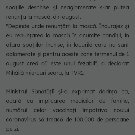
spațiile deschise și neaglomerate s-ar putea
renunța la mască, din august.
"Depinde unde renunţăm la mască. Încurajez şi
eu renunţarea la mască în anumite condiţii, în
afara spaţiilor închise, în locurile care nu sunt
aglomerate şi pentru aceste zone termenul de 1
august cred că este unul fezabil", a declarat
Mihăilă miercuri seara, la TVR1.
Ministrul Sănătăţii şi-a exprimat dorinţa ca,
odată cu implicarea medicilor de familie,
numărul celor vaccinaţi împotriva noului
coronavirus să treacă de 100.000 de persoane
pe zi.