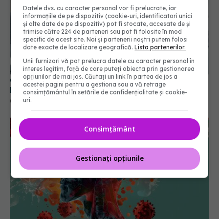
Datele dvs. cu caracter personal vor fi prelucrate, iar
informațiile de pe dispozitiv (cookie-uri, identificatori unici
și alte date de pe dispozitiv) pot fi stocate, accesate de și
trimise către 224 de parteneri sau pot fi folosite în mod
specific de acest site. Noi și partenerii noștri putem folosi
date exacte de localizare geografică.
Lista partenerilor.
Unii furnizori vă pot prelucra datele cu caracter personal în
interes legitim, față de care puteți obiecta prin gestionarea
opțiunilor de mai jos. Căutați un link în partea de jos a
COVID, încă un efect negativ. Duce la
acestei pagini pentru a gestiona sau a vă retrage
hipertensiune arterială și boli cardiovasculare
consimțământul în setările de confidențialitate și cookie-
uri.
04 sep 2023, 09:32
Consimțământ
Gestionați opțiunile