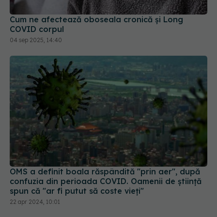
Cum ne afectează oboseala cronică și Long
COVID corpul
04 sep 2025, 14:40
OMS a definit boala răspândită "prin aer", după
confuzia din perioada COVID. Oamenii de știință
spun că "ar fi putut să coste vieți"
22 apr 2024, 10:01