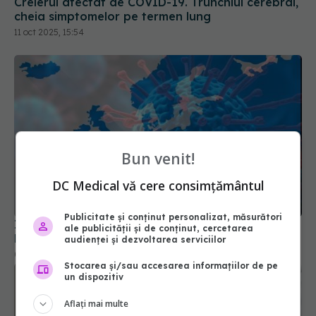
Creierul afectat de COVID-19. Trunchiul cerebral,
cheia simptomelor pe termen lung
11 oct 2025, 15:54
Bun venit!
DC Medical vă cere consimțământul
Publicitate și conținut personalizat, măsurători
Impactul COVID-19 asupra Europei. România și
ale publicității și de conținut, cercetarea
Bulgaria, țările cu cea mai ridicată mortalitate
audienței și dezvoltarea serviciilor
03 sep 2024, 15:42
Stocarea și/sau accesarea informațiilor de pe
un dispozitiv
Aflați mai multe