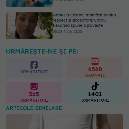
fiecăruia spune o poveste
05.08.2026, 21:23
Medicii de la Fundeni demontează
unul dintre cele mai răspândite
mituri despre diabet
06.08.2026, 11:52
URMĂREȘTE-NE ȘI PE:
6560
URMĂRITORI
ABONAȚI
365
1401
URMĂRITORI
URMĂRITORI
ARTICOLE SIMILARE