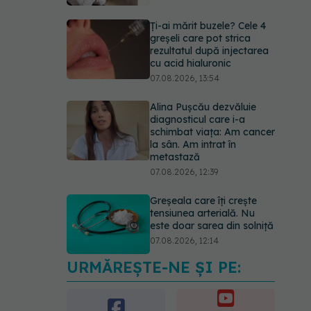
Ți-ai mărit buzele? Cele 4
greșeli care pot strica
rezultatul după injectarea
cu acid hialuronic
07.08.2026, 13:54
Alina Pușcău dezvăluie
diagnosticul care i-a
schimbat viața: Am cancer
la sân. Am intrat în
metastază
07.08.2026, 12:39
Greșeala care îți crește
tensiunea arterială. Nu
este doar sarea din solniță
07.08.2026, 12:14
URMĂREȘTE-NE ȘI PE:
PNRR: 174 de milioane de
lei pentru sănătate într-o
singură săptămână. Ce