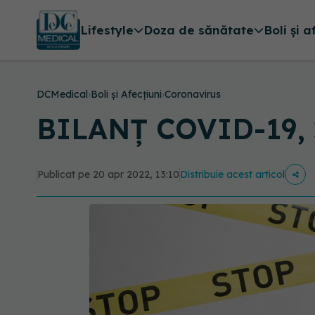
Lifestyle
Doza de sănătate
Boli și a
DCMedical
›
Boli și Afecțiuni
›
Coronavirus
BILANȚ COVID-19, 20
Publicat pe 20 apr 2022, 13:10
Distribuie acest articol