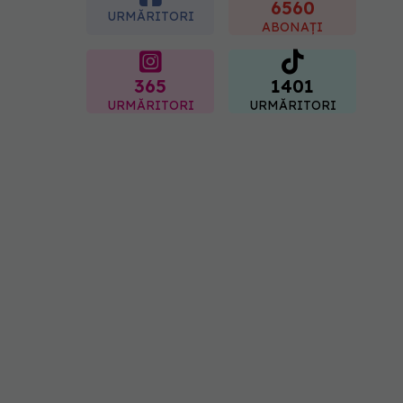
spitale primesc bani
6560
URMĂRITORI
07.08.2026, 16:41
ABONAȚI
365
1401
URMĂRITORI
URMĂRITORI