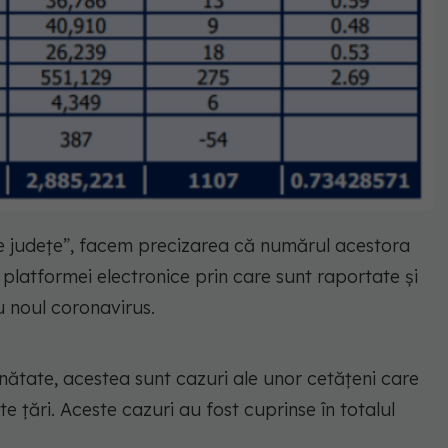
 pe județe”, facem precizarea că numărul acestora
platformei electronice prin care sunt raportate și
u noul coronavirus.
inătate, acestea sunt cazuri ale unor cetățeni care
lte țări. Aceste cazuri au fost cuprinse în totalul