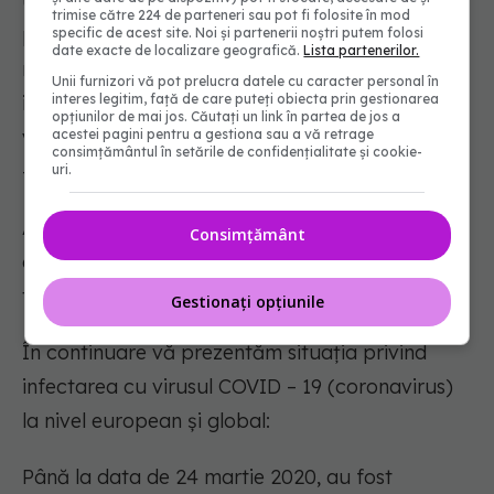
urgență, este o linie telefonică alocată strict
trimise către 224 de parteneri sau pot fi folosite în mod
pentru informarea cetățenilor. De asemenea,
specific de acest site. Noi și partenerii noștri putem folosi
date exacte de localizare geografică.
Lista partenerilor.
românii aflați în străinătate pot solicita
Unii furnizori vă pot prelucra datele cu caracter personal în
informații despre prevenirea și combaterea
interes legitim, față de care puteți obiecta prin gestionarea
opțiunilor de mai jos. Căutați un link în partea de jos a
virusului la linia special dedicată lor
acestei pagini pentru a gestiona sau a vă retrage
consimțământul în setările de confidențialitate și cookie-
+4021.320.20.20.
uri.
Alte decizii, precum și alte date de interes, vor fi
Consimțământ
aduse la cunoștința publicului în cel mai scurt
timp.
Gestionați opțiunile
În continuare vă prezentăm situația privind
infectarea cu virusul COVID – 19 (coronavirus)
la nivel european și global:
Până la data de 24 martie 2020, au fost