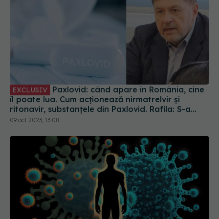
Paxlovid: când apare în România, cine
EXCLUSIV
îl poate lua. Cum acționează nirmatrelvir și
ritonavir, substanțele din Paxlovid. Rafila: S-a
semnat contractul. Va fi disponibil la
09 oct 2023, 13:08
recomandarea medicului