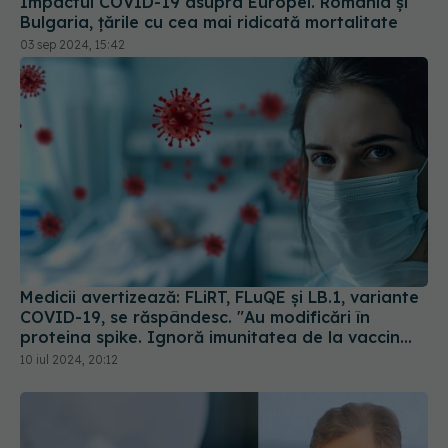
Impactul COVID-19 asupra Europei. România și
Bulgaria, țările cu cea mai ridicată mortalitate
03 sep 2024, 15:42
Medicii avertizează: FLiRT, FLuQE și LB.1, variante
COVID-19, se răspândesc. "Au modificări în
proteina spike. Ignoră imunitatea de la vaccin
sau infectarea anterioară
10 iul 2024, 20:12