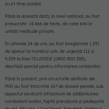
scurt timp posibil.
Până la această dată, la nivel național, au fost
prelucrate 14.466 de teste, din care 646 în
unități medicale private.
În ultimele 24 de ore, au fost înregistrate 1.391
de apeluri la numărul unic de urgență 112 și
9.359 la linia TELVERDE (0800 800 358),
deschisă special pentru informarea cetățenilor.
Până în prezent, prin structurile abilitate ale
MAI au fost întocmite 167 de dosare penale, sub
aspectul săvârșirii infracțiunii de zădărnicirea
combaterii bolilor, faptă prevăzută şi pedepsită
de art. 352 alin. 1 Cod Penal. Totodată, Poliția și