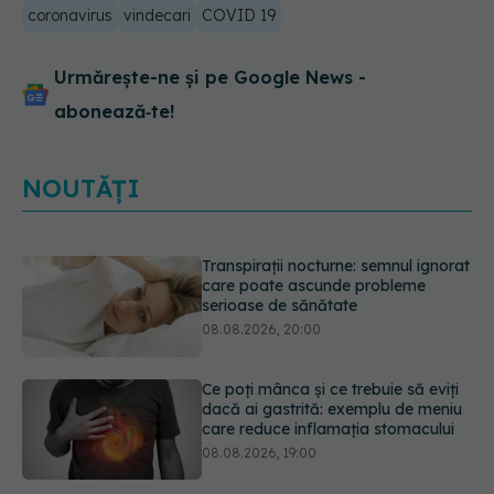
coronavirus
vindecari
COVID 19
Urmărește-ne și pe Google News -
abonează‑te!
NOUTĂȚI
Ce poți mânca și ce trebuie să eviți
dacă ai gastrită: exemplu de meniu
care reduce inflamația stomacului
08.08.2026, 19:00
Microplasticele pot traversa bariera
placentară și modifica hormonii
08.08.2026, 18:00