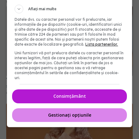
03 aug 2024, 14:12
Aflați mai multe
Datele dvs. cu caracter personal vor fi prelucrate, iar
informațiile de pe dispozitiv (cookie-uri, identificatori unici
și alte date de pe dispozitiv) pot fi stocate, accesate de și
trimise către 224 de parteneri sau pot fi folosite în mod
specific de acest site. Noi și partenerii noștri putem folosi
date exacte de localizare geografică.
Lista partenerilor.
Unii furnizori vă pot prelucra datele cu caracter personal în
interes legitim, față de care puteți obiecta prin gestionarea
opțiunilor de mai jos. Căutați un link în partea de jos a
acestei pagini pentru a gestiona sau a vă retrage
consimțământul în setările de confidențialitate și cookie-
uri.
Vaccinul anti-COVID a scăzut incidența AVC-urilor
și a infarctului
03 aug 2024, 16:27
Consimțământ
Gestionați opțiunile