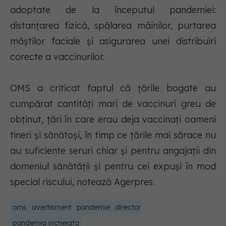
adoptate de la începutul pandemiei:
distanţarea fizică, spălarea mâinilor, purtarea
măştilor faciale şi asigurarea unei distribuiri
corecte a vaccinurilor.
OMS a criticat faptul că ţările bogate au
cumpărat cantităţi mari de vaccinuri greu de
obţinut, ţări în care erau deja vaccinaţi oameni
tineri şi sănătoşi, în timp ce ţările mai sărace nu
au suficiente seruri chiar şi pentru angajaţii din
domeniul sănătăţii şi pentru cei expuşi în mod
special riscului, notează Agerpres.
oms
avertisment
pandemie
director
pandemia incheiata