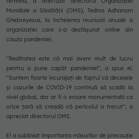
termina, a avertizat directorul Organizaţiei
Mondiale a Sănătăţii (OMS), Tedros Adhanom
Ghebreyesus, la încheierea reuniunii anuale a
organizaţiei care s-a desfăşurat online din
cauza pandemiei.
''Realitatea este că mai avem mult de lucru
pentru a pune capăt pandemiei'', a spus el.
''Suntem foarte încurajaţi de faptul că decesele
şi cazurile de COVID-19 continuă să scadă la
nivel global, dar ar fi o eroare monumentală ca
orice ţară să creadă că pericolul a trecut'', a
apreciat directorul OMS.
El a subliniat importanţa măsurilor de precauţie