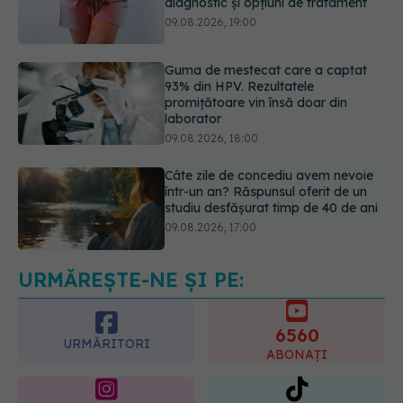
93% din HPV. Rezultatele
promițătoare vin însă doar din
laborator
09.08.2026, 18:00
Câte zile de concediu avem nevoie
într-un an? Răspunsul oferit de un
studiu desfășurat timp de 40 de ani
09.08.2026, 17:00
Reclamele din platformele medicale
AI pot influența prescrierea
medicamentelor
09.08.2026, 21:00
URMĂREȘTE-NE ȘI PE:
6560
URMĂRITORI
ABONAȚI