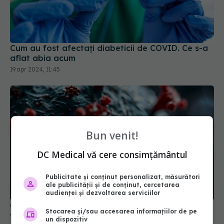
Cum au fost afectați diabeticii de COVID. Ce s-a
aflat abia acum
19 apr 2024, 11:45
Bun venit!
DC Medical vă cere consimțământul
Publicitate și conținut personalizat, măsurători
ale publicității și de conținut, cercetarea
audienței și dezvoltarea serviciilor
COVID, impact major asupra creierului. Efectele
Stocarea și/sau accesarea informațiilor de pe
vizibile chiar și după 3 ani de la infectare
un dispozitiv