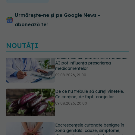
Urmărește-ne și pe Google News -
abonează‑te!
NOUTĂȚI
De ce nu trebuie să cureți vinetele.
Ce conține, de fapt, coaja lor
09.08.2026, 20:00
Excrescențele cutanate benigne în
zona genitală: cauze, simptome,
diagnostic și opțiuni de tratament
09.08.2026, 19:00
Guma de mestecat care a captat