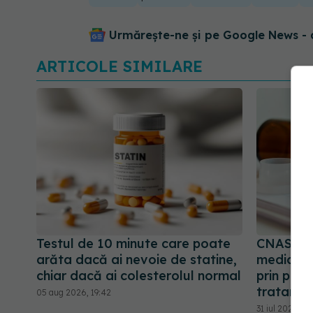
Urmărește-ne și pe Google News - 
ARTICOLE SIMILARE
Testul de 10 minute care poate
CNAS sch
arăta dacă ai nevoie de statine,
medicam
chiar dacă ai colesterolul normal
prin prog
tratament
05 aug 2026, 19:42
31 iul 2026, 13