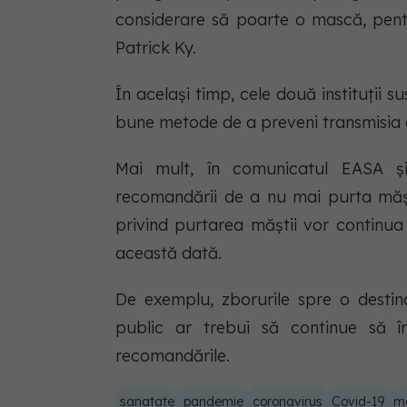
considerare să poarte o mască, pentru
Patrick Ky.
În acelaşi timp, cele două instituții 
bune metode de a preveni transmisia 
Mai mult, în comunicatul EASA ş
recomandării de a nu mai purta măşti
privind purtarea măştii vor continua 
această dată.
De exemplu, zborurile spre o destin
public ar trebui să continue să în
recomandările.
sanatate
pandemie
coronavirus
Covid-19
m