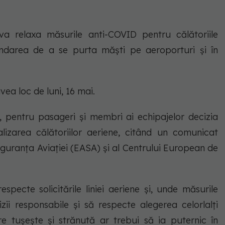
 relaxa măsurile anti-COVID pentru călătoriile
andarea de a se purta măşti pe aeroporturi şi în
ea loc de luni, 16 mai.
y, pentru pasageri şi membri ai echipajelor decizia
izarea călătoriilor aeriene, citând un comunicat
guranţa Aviaţiei (EASA) şi al Centrului European de
specte solicitările liniei aeriene şi, unde măsurile
zii responsabile şi să respecte alegerea celorlalţi
e tuşeşte şi strănută ar trebui să ia puternic în