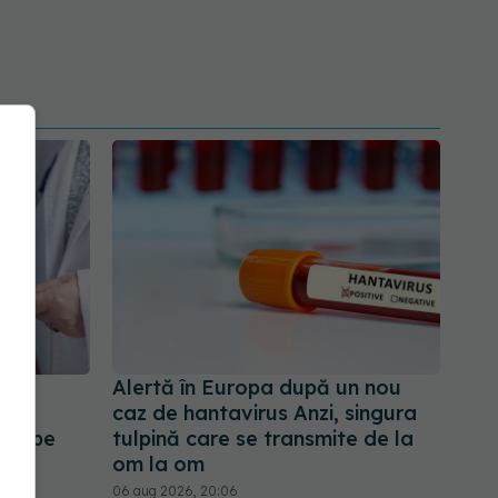
te?
Alertă în Europa după un nou
prin
caz de hantavirus Anzi, singura
ale pe
tulpină care se transmite de la
om la om
06 aug 2026, 20:06