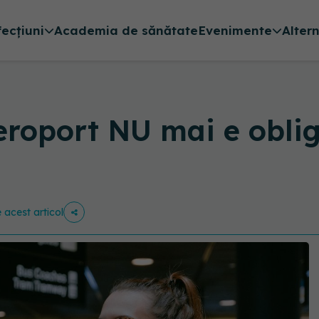
fecțiuni
Academia de sănătate
Evenimente
Alter
eroport NU mai e obli
e acest articol