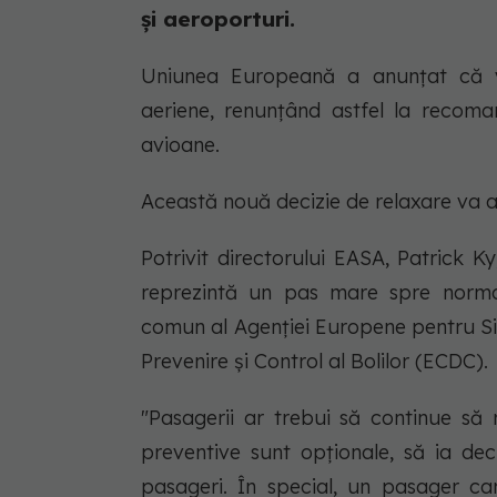
și aeroporturi.
Uniunea Europeană a anunţat că va
aeriene, renunţând astfel la recom
avioane.
Această nouă decizie de relaxare va av
Potrivit directorului EASA, Patrick K
reprezintă un pas mare spre normal
comun al Agenţiei Europene pentru Si
Prevenire şi Control al Bolilor (ECDC).
"Pasagerii ar trebui să continue să re
preventive sunt opţionale, să ia deci
pasageri. În special, un pasager car