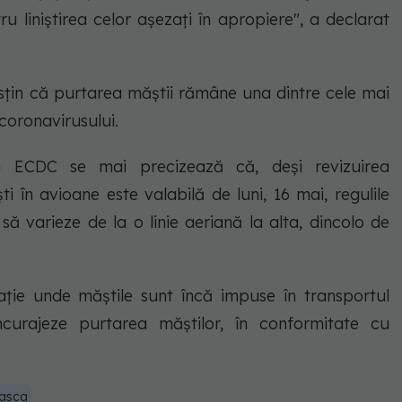
 liniştirea celor aşezaţi în apropiere", a declarat
susţin că purtarea măştii rămâne una dintre cele mai
coronavirusului.
i ECDC se mai precizează că, deşi revizuirea
 în avioane este valabilă de luni, 16 mai, regulile
să varieze de la o linie aeriană la alta, dincolo de
aţie unde măştile sunt încă impuse în transportul
curajeze purtarea măştilor, în conformitate cu
asca