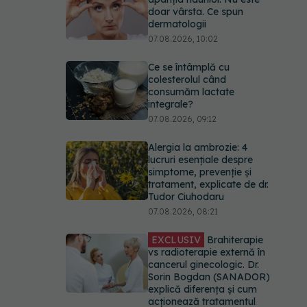
doar vârsta. Ce spun
dermatologii
07.08.2026, 10:02
Ce se întâmplă cu
colesterolul când
consumăm lactate
integrale?
07.08.2026, 09:12
Alergia la ambrozie: 4
lucruri esențiale despre
simptome, prevenție și
tratament, explicate de dr.
Tudor Ciuhodaru
07.08.2026, 08:21
EXCLUSIV
Brahiterapie
vs radioterapie externă în
cancerul ginecologic. Dr.
Sorin Bogdan (SANADOR)
explică diferența și cum
acționează tratamentul