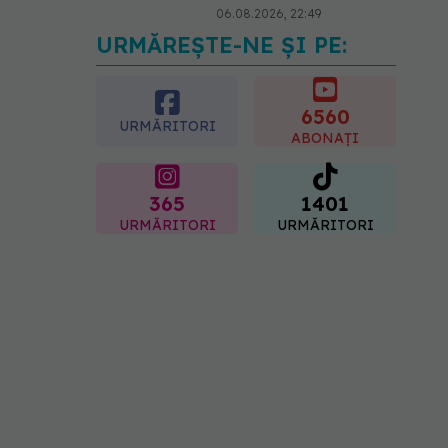
06.08.2026, 22:49
URMĂREȘTE-NE ȘI PE:
Ashwagandha: 4 efecte
adverse potențial grave
07.08.2026, 11:03
6560
URMĂRITORI
ABONAȚI
365
1401
URMĂRITORI
URMĂRITORI