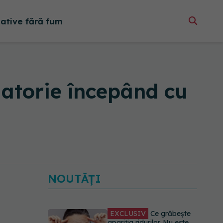
native fără fum
gatorie începând cu
NOUTĂȚI
EXCLUSIV
Ce grăbește
apariția ridurilor. Nu este