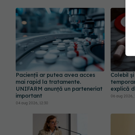
Pacienții ar putea avea acces
Colebil ș
mai rapid la tratamente.
temporar
UNIFARM anunță un parteneriat
explică 
important
06 aug 2026, 
04 aug 2026, 12:30