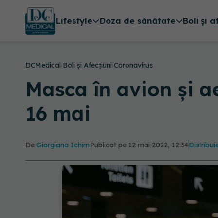
Lifestyle
Doza de sănătate
Boli și a
DCMedical
›
Boli și Afecțiuni
›
Coronavirus
Masca în avion și a
16 mai
De
Giorgiana Ichim
Publicat pe 12 mai 2022, 12:34
Distribui