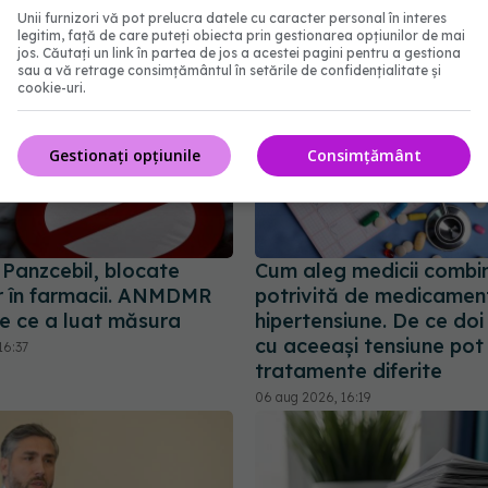
Unii furnizori vă pot prelucra datele cu caracter personal în interes
legitim, față de care puteți obiecta prin gestionarea opțiunilor de mai
jos. Căutați un link în partea de jos a acestei pagini pentru a gestiona
sau a vă retrage consimțământul în setările de confidențialitate și
cookie-uri.
Gestionați opțiunile
Consimțământ
i Panzcebil, blocate
Cum aleg medicii combi
 în farmacii. ANMDMR
potrivită de medicamen
de ce a luat măsura
hipertensiune. De ce doi
cu aceeași tensiune pot 
16:37
tratamente diferite
06 aug 2026, 16:19