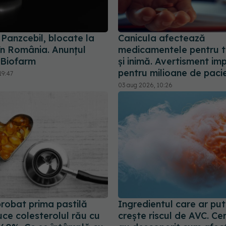
i Panzcebil, blocate la
Canicula afectează
în România. Anunțul
medicamentele pentru t
 Biofarm
și inimă. Avertisment im
pentru milioane de pacie
19:47
03 aug 2026, 10:26
robat prima pastilă
Ingredientul care ar pu
ce colesterolul rău cu
crește riscul de AVC. Cer