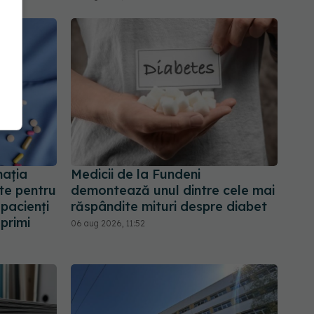
nația
Medicii de la Fundeni
te pentru
demontează unul dintre cele mai
 pacienți
răspândite mituri despre diabet
primi
06 aug 2026, 11:52