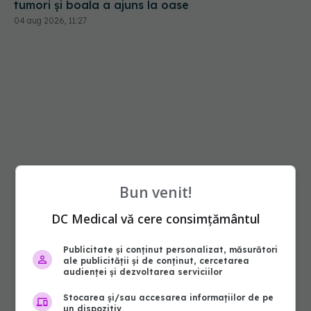
tumori și boala a ajuns la oase
04 aug 2026, 11:27
Bun venit!
DC Medical vă cere consimțământul
Publicitate și conținut personalizat, măsurători
ale publicității și de conținut, cercetarea
audienței și dezvoltarea serviciilor
Stocarea și/sau accesarea informațiilor de pe
un dispozitiv