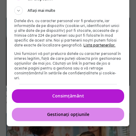
Aflați mai multe
Datele dvs. cu caracter personal vor fi prelucrate, iar
informațiile de pe dispozitiv (cookie-uri, identificatori unici
și alte date de pe dispozitiv) pot fi stocate, accesate de și
trimise către 224 de parteneri sau pot fi folosite în mod
specific de acest site. Noi și partenerii noștri putem folosi
date exacte de localizare geografică.
Lista partenerilor.
Unii furnizori vă pot prelucra datele cu caracter personal în
interes legitim, față de care puteți obiecta prin gestionarea
opțiunilor de mai jos. Căutați un link în partea de jos a
acestei pagini pentru a gestiona sau a vă retrage
consimțământul în setările de confidențialitate și cookie-
uri.
PNRR: 174 de milioane de lei pentru sănătate într-
o singură săptămână. Ce spitale primesc bani
Consimțământ
07 aug 2026, 16:41
Gestionați opțiunile