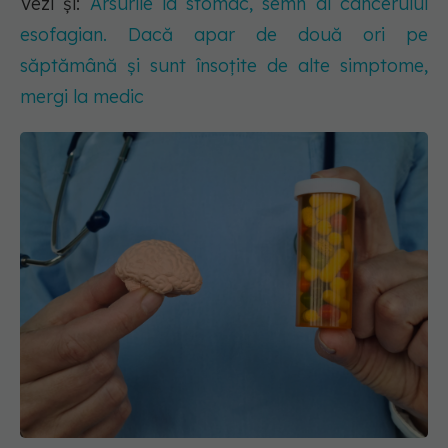
Vezi și:
Arsurile la stomac, semn al cancerului
esofagian. Dacă apar de două ori pe
săptămână și sunt însoțite de alte simptome,
mergi la medic