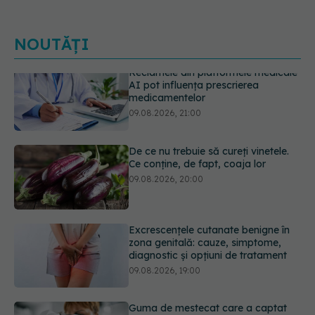
NOUTĂȚI
De ce nu trebuie să cureți vinetele.
Ce conține, de fapt, coaja lor
09.08.2026, 20:00
Excrescențele cutanate benigne în
zona genitală: cauze, simptome,
diagnostic și opțiuni de tratament
09.08.2026, 19:00
Guma de mestecat care a captat
93% din HPV. Rezultatele
promițătoare vin însă doar din
laborator
09.08.2026, 18:00