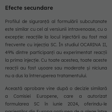
Efecte secundare
Profilul de siguranță al formulării subcutanate
este similar cu cel al versiunii intravenoase, cu o
excepție: reacțiile la locul injectării au fost mai
frecvente cu injecția SC. În studiul OCARINA II,
49% dintre participanți au experimentat reacții
la prima injecție. Cu toate acestea, toate aceste
reacții au fost ușoare sau moderate și niciuna
nu a dus la întreruperea tratamentului.
Această aprobare vine după o decizie similară
a Comisiei Europene, care a autorizat
formularea SC în iunie 2024, oferindu-le
pacienților din Europa opțiunea de a alege între