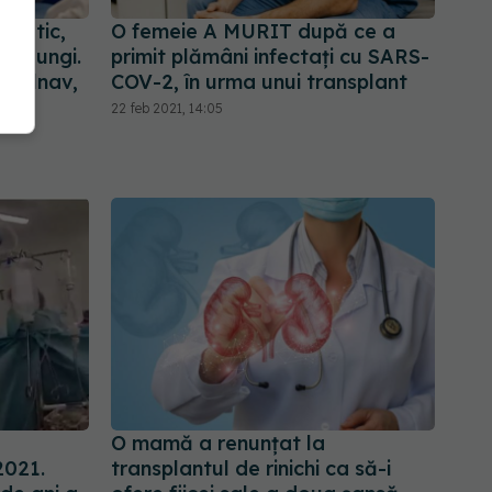
epatic,
O femeie A MURIT după ce a
are lungi.
primit plămâni infectați cu SARS-
 bolnav,
COV-2, în urma unui transplant
22 feb 2021, 14:05
O mamă a renunțat la
2021.
transplantul de rinichi ca să-i