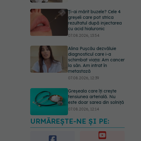
Ți-ai mărit buzele? Cele 4
greșeli care pot strica
rezultatul după injectarea
cu acid hialuronic
07.08.2026, 13:54
Alina Pușcău dezvăluie
diagnosticul care i-a
schimbat viața: Am cancer
la sân. Am intrat în
metastază
07.08.2026, 12:39
Greșeala care îți crește
tensiunea arterială. Nu
este doar sarea din solniță
07.08.2026, 12:14
URMĂREȘTE-NE ȘI PE:
PNRR: 174 de milioane de
lei pentru sănătate într-o
singură săptămână. Ce