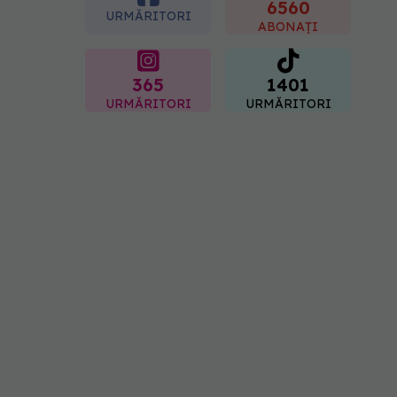
spitale primesc bani
6560
URMĂRITORI
07.08.2026, 16:41
ABONAȚI
365
1401
URMĂRITORI
URMĂRITORI