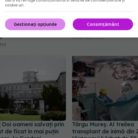
sau a vă retrage consimțământul în setările de confidențialitate și
cookie-uri.
ealizat PRIMUL
Transplantul h
EXCLUSIV
nt pulmonar de la
criterii și liste de aștept
vii. Pacienta avea
Liana Gheorghe: Cel mai
Gestionați opțiunile
Consimțământ
grav afectaţi de
primul servit
9
03 mai 2023, 15:32
3:01
Doi oameni salvați prin
Târgu Mureș: Al treilea
t de ficat în mai puțin
transplant de inimă din 