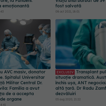
ore, la Fundeni.
Viața unui bărbat de 39 
a emoționantă
fost salvată
:43
08 oct 2021, 18:01
cu AVC masiv, donator
Transplant pu
EXCLUSIV
. Spitalul Universitar
situație dramatică. Aust
ă Militar Central Dr.
închis ușa, ANT negocia
ila: Familia a avut
altă țară. Dr Radu Zamfi
ța de a accepta
dezvăluiri
 de organe
05 aug 2020, 21:22
14:41