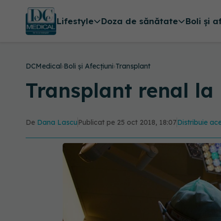
Lifestyle
Doza de sănătate
Boli și a
DCMedical
›
Boli și Afecțiuni
›
Transplant
Transplant renal la
De
Dana Lascu
Publicat pe 25 oct 2018, 18:07
Distribuie ace