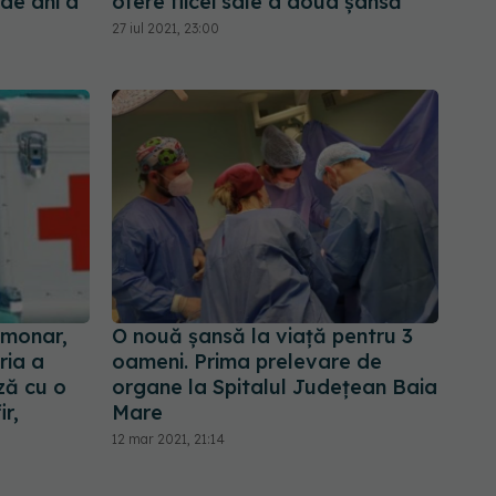
de ani a
ofere fiicei sale a doua șansă
27 iul 2021, 23:00
lmonar,
O nouă șansă la viață pentru 3
ria a
oameni. Prima prelevare de
ză cu o
organe la Spitalul Județean Baia
r,
Mare
12 mar 2021, 21:14