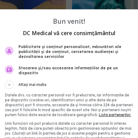
Bun venit!
iplu transplant REUȘIT
ANT: Șase vieți salvate
DC Medical vă cere consimțământul
i de mâini, realizat la
ore prin transplant. Două
k
îndurerate au fost de a
Publicitate și conținut personalizat, măsurători ale
publicității și de conținut, cercetarea audienței și
donarea de organe
9:19
dezvoltarea serviciilor
13 sep 2021, 14:53
Stocarea și/sau accesarea informațiilor de pe un
dispozitiv
Aflați mai multe
Datele dvs. cu caracter personal vor fi prelucrate, iar informațiile de
pe dispozitiv (cookie-uri, identificatori unici și alte date de pe
dispozitiv) pot fi stocate, accesate de și trimise către 224 de parteneri
sau pot fi folosite în mod specific de acest site. Noi și partenerii noștri
putem folosi date exacte de localizare geografică.
Lista partenerilor.
Unii furnizori vă pot prelucra datele cu caracter personal în interes
legitim, față de care puteți obiecta prin gestionarea opțiunilor de mai
jos. Căutați un link în partea de jos a acestei pagini pentru a gestiona