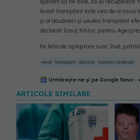
sperăm să fie bine, să îşi recupereze f
Acest transplant este cea de-a noua i
şi al douăzeci şi unulea transplant efe
declarat Ionuţ Nistor, pentru Agerpres
Pe lista de așteptare sunt, însă, potri
renal
transplant
donator
moarte cerebrala
Urmărește-ne și pe Google News - 
ARTICOLE SIMILARE