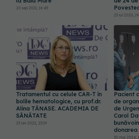
la Baia Mare
de 24 de 
Poveste
20 sep 2021, 16:45
23 iul 2020, 19
Tratamentul cu celule CAR-T în
Pacient 
bolile hematologice, cu prof.dr.
de organe
Alina TĂNASE. ACADEMIA DE
de Urgenţ
SĂNĂTATE
Carol Dav
bunăvoin
23 ian 2022, 23:19
donarea
30 mai 2024, 