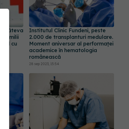
 în câteva
Institutul Clinic Fundeni, peste
 familii
2.000 de transplanturi medulare.
cord cu
Moment aniversar al performaței
academice în hematologia
românească
28 sep 2023, 15:54