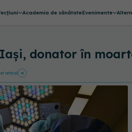
fecțiuni
Academia de sănătate
Evenimente
Alter
 Iași, donator în moar
st articol