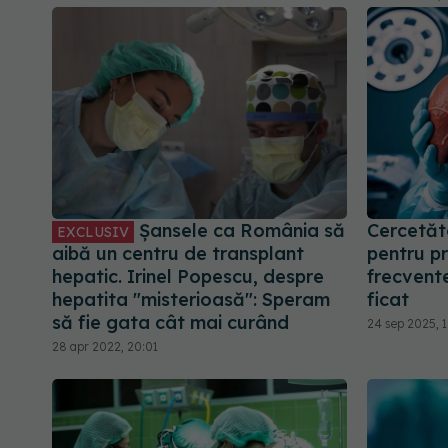
Șansele ca România să
Cercetăto
EXCLUSIV
aibă un centru de transplant
pentru pr
hepatic. Irinel Popescu, despre
frecvente
hepatita "misterioasă": Speram
ficat
să fie gata cât mai curând
24 sep 2025, 1
28 apr 2022, 20:01