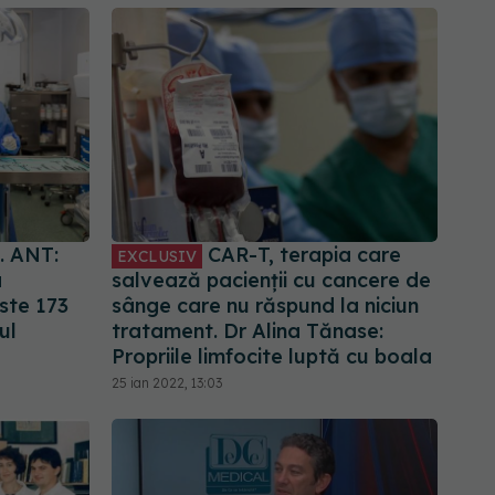
e. ANT:
CAR-T, terapia care
EXCLUSIV
a
salvează pacienții cu cancere de
este 173
sânge care nu răspund la niciun
ul
tratament. Dr Alina Tănase:
Propriile limfocite luptă cu boala
25 ian 2022, 13:03