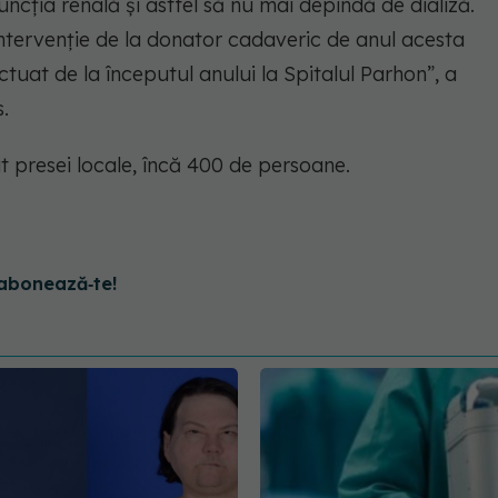
uncţia renală şi astfel să nu mai depindă de dializă.
ntervenţie de la donator cadaveric de anul acesta
ctuat de la începutul anului la Spitalul Parhon
”, a
.
vit presei locale, încă 400 de persoane.
abonează‑te!