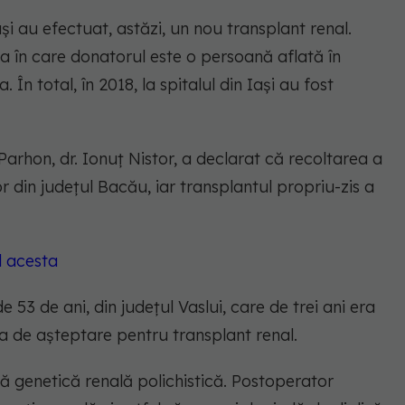
ași au efectuat, astăzi, un nou transplant renal.
a în care donatorul este o persoană aflată în
În total, în 2018, la spitalul din Iași au fost
 Parhon, dr. Ionuţ Nistor, a declarat că recoltarea a
r din judeţul Bacău, iar transplantul propriu-zis a
l acesta
 53 de ani, din judeţul Vaslui, care de trei ani era
sta de așteptare pentru transplant renal.
ă genetică renală polichistică. Postoperator