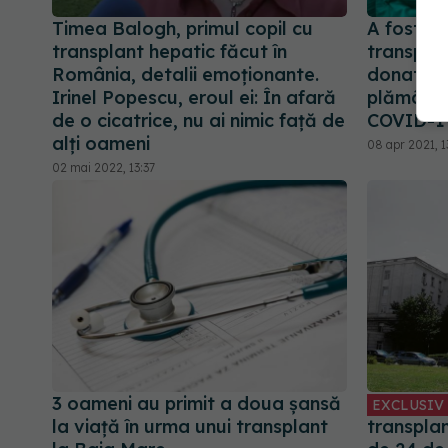
Timea Balogh, primul copil cu
A fost r
transplant hepatic făcut în
transpla
România, detalii emoționante.
donatori 
Irinel Popescu, eroul ei: În afară
plămânii 
de o cicatrice, nu ai nimic față de
COVID-1
alți oameni
08 apr 2021, 1
02 mai 2022, 13:37
3 oameni au primit a doua șansă
EXCLUSIV
la viață în urma unui transplant
transplan