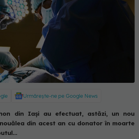
ogle
Urmărește-ne pe Google News
rhon din Iași au efectuat, astăzi, un nou
l nouălea din acest an cu donator în moarte
utul...