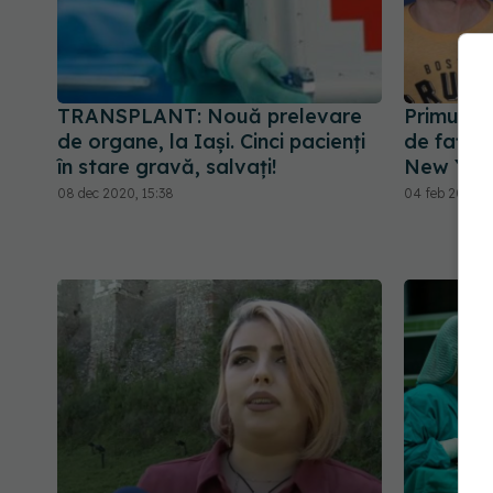
TRANSPLANT: Nouă prelevare
Primul tr
de organe, la Iași. Cinci pacienți
de față ș
în stare gravă, salvați!
New Yor
08 dec 2020, 15:38
04 feb 2021, 0