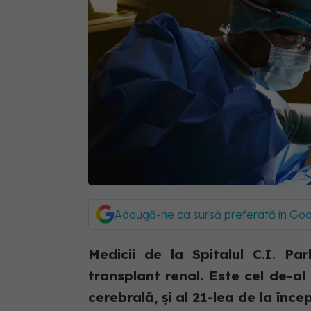
Adaugă-ne ca sursă preferată în Go
Medicii de la Spitalul C.I. Pa
transplant renal. Este cel de-a
cerebrală, și al 21-lea de la încep