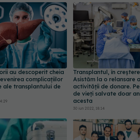
rii au descoperit cheia
Transplantul, în creșter
evenirea complicațiilor
Asistăm la o relansare 
 ale transplantului de
activității de donare. P
de vieți salvate doar an
acesta
4:29
30 iun 2022, 18:14