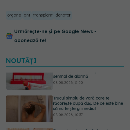
organe
ant
transplant
donator
Urmărește-ne și pe Google News -
abonează‑te!
NOUTĂȚI
Trucul simplu de vară care te
răcorește după duș. De ce este bine
să nu te ștergi imediat
08.08.2026, 10:37
Fereastra alimentară de opt ore ar
putea ajuta creierul femeilor de
peste 50 de ani