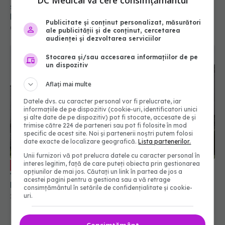
DC Medical vă cere consimțământul
stare stabilă după transplantul hepatic.
Donatorul, un adolescent aflat în moarte
Publicitate și conținut personalizat, măsurători
cerebrală
01 mai 2022, 10:22
ale publicității și de conținut, cercetarea
audienței și dezvoltarea serviciilor
Stocarea și/sau accesarea informațiilor de pe
un dispozitiv
Aflați mai multe
Datele dvs. cu caracter personal vor fi prelucrate, iar
informațiile de pe dispozitiv (cookie-uri, identificatori unici
și alte date de pe dispozitiv) pot fi stocate, accesate de și
trimise către 224 de parteneri sau pot fi folosite în mod
specific de acest site. Noi și partenerii noștri putem folosi
date exacte de localizare geografică.
Lista partenerilor.
Unii furnizori vă pot prelucra datele cu caracter personal în
Doi oameni salvați prin transplant de
interes legitim, față de care puteți obiecta prin gestionarea
EXCLUSIV
opțiunilor de mai jos. Căutați un link în partea de jos a
ficat în mai puțin de 24 de ore, la Fundeni.
acestei pagini pentru a gestiona sau a vă retrage
Povestea emoționantă
consimțământul în setările de confidențialitate și cookie-
uri.
23 iul 2020, 19:43