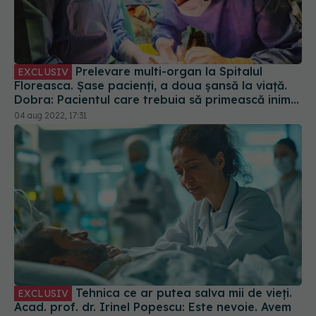
Prelevare multi-organ la Spitalul
EXCLUSIV
Floreasca. Șase pacienți, a doua șansă la viață.
Dobra: Pacientul care trebuia să primească inima
are COVID, așa că organul a ajuns în Germania
04 aug 2022, 17:31
Tehnica ce ar putea salva mii de vieți.
EXCLUSIV
Acad. prof. dr. Irinel Popescu: Este nevoie. Avem