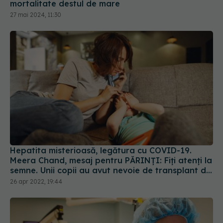
mortalitate destul de mare
27 mai 2024, 11:30
Hepatita misterioasă, legătura cu COVID-19.
Meera Chand, mesaj pentru PĂRINȚI: Fiți atenți la
semne. Unii copii au avut nevoie de transplant de
FICAT
26 apr 2022, 19:44