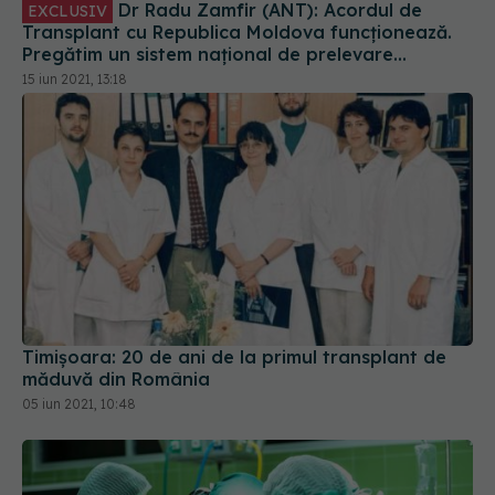
Dr Radu Zamfir (ANT): Acordul de
EXCLUSIV
Transplant cu Republica Moldova funcționează.
Pregătim un sistem național de prelevare
multiorgan
15 iun 2021, 13:18
Timișoara: 20 de ani de la primul transplant de
măduvă din România
05 iun 2021, 10:48