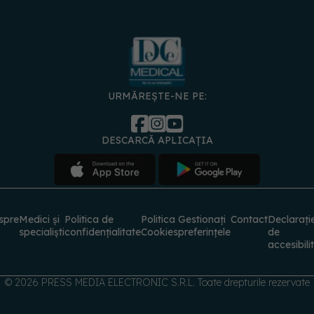
URMĂREȘTE-NE PE:
DESCARCĂ APLICAȚIA
spre
Medici și
Politica de
Politica
Gestionați
Contact
Declarați
specialiști
confidențialitate
Cookies
preferințele
de
accesibili
© 2026 PRESS MEDIA ELECTRONIC S.R.L. Toate drepturile rezervate