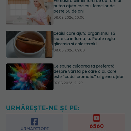
08.08.2026, 10:00
Ceaiul care ajută organismul să
lupte cu inflamația. Poate regla
glicemia și colesterolul
08.08.2026, 09:00
Ce spune culoarea ta preferată
despre vârsta pe care o ai. Care
este "codul cromatic" al generațiilor
07.08.2026, 21:29
Analiza de sânge AST (SGOT): ce
înseamnă rezultatele și când sunt un
semnal de alarmă
08.08.2026, 11:00
URMĂREȘTE-NE ȘI PE:
6560
URMĂRITORI