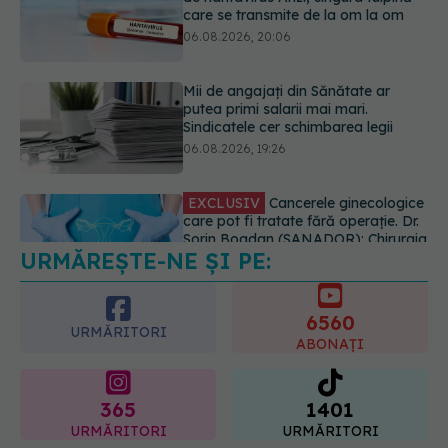
putea primi salarii mai mari.
Sindicatele cer schimbarea legii
06.08.2026, 19:26
EXCLUSIV
Cancerele ginecologice
care pot fi tratate fără operație. Dr.
Sorin Bogdan (SANADOR): Chirurgia
este indicată doar punctual, pentru
anumite categorii de paciente
06.08.2026, 19:05
URMĂREȘTE-NE ȘI PE:
EXCLUSIV
Brahiterapie vs
radioterapie externă în cancerul
ginecologic. Dr. Sorin Bogdan
6560
(SANADOR) explică diferența și
URMĂRITORI
cum acționează tratamentul
ABONAȚI
06.08.2026, 22:49
365
1401
URMĂRITORI
URMĂRITORI
ARTICOLE SIMILARE