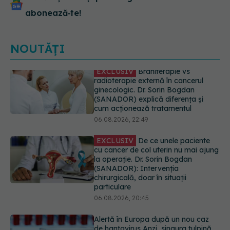
abonează‑te!
NOUTĂȚI
EXCLUSIV
De ce unele paciente
cu cancer de col uterin nu mai ajung
la operație. Dr. Sorin Bogdan
(SANADOR): Intervenția
chirurgicală, doar în situații
particulare
06.08.2026, 20:45
Alertă în Europa după un nou caz
de hantavirus Anzi, singura tulpină
care se transmite de la om la om
06.08.2026, 20:06
Mii de angajați din Sănătate ar