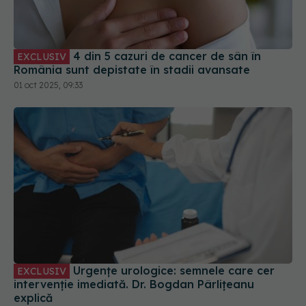
4 din 5 cazuri de cancer de sân în
EXCLUSIV
România sunt depistate în stadii avansate
01 oct 2025, 09:33
Urgențe urologice: semnele care cer
EXCLUSIV
intervenție imediată. Dr. Bogdan Pârlițeanu
explică
28 iul 2025, 13:00