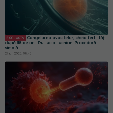
Congelarea ovocitelor, cheia fertilității
EXCLUSIV
după 35 de ani. Dr. Lucia Luchian: Procedură
simplă
27 iun 2025, 08:45
Așa se tratează cancerul! Țintește direct locul