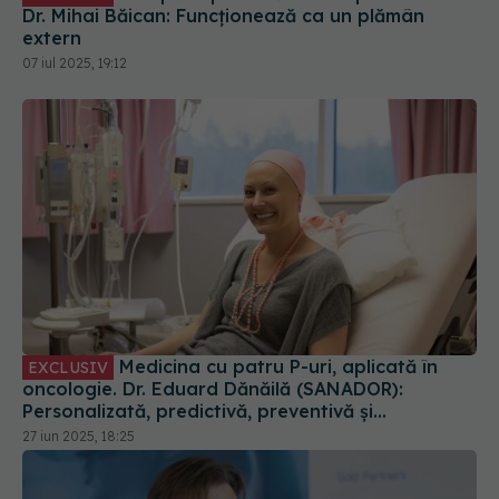
07 iul 2025, 19:12
Medicina cu patru P-uri, aplicată în
EXCLUSIV
oncologie. Dr. Eduard Dănăilă (SANADOR):
Personalizată, predictivă, preventivă și
participativă
27 iun 2025, 18:25