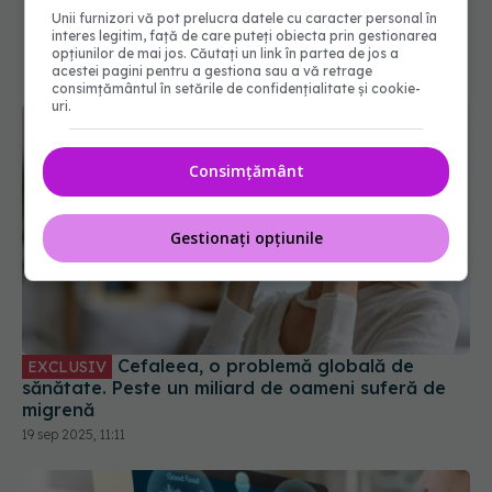
Unii furnizori vă pot prelucra datele cu caracter personal în
interes legitim, față de care puteți obiecta prin gestionarea
opțiunilor de mai jos. Căutați un link în partea de jos a
acestei pagini pentru a gestiona sau a vă retrage
consimțământul în setările de confidențialitate și cookie-
uri.
Consimțământ
Gestionați opțiunile
Cefaleea, o problemă globală de
EXCLUSIV
sănătate. Peste un miliard de oameni suferă de
migrenă
19 sep 2025, 11:11