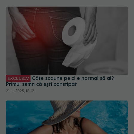
Câte scaune pe zi e normal să ai?
EXCLUSIV
Primul semn că ești constipat
21 iul 2025, 18:12