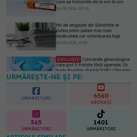
Sindicatele cer schimbarea legii
06.08.2026, 19:26
EXCLUSIV
Cancerele ginecologice
care pot fi tratate fără operație. Dr.
Sorin Bogdan (SANADOR): Chirurgia
este indicată doar punctual, pentru
anumite categorii de paciente
06.08.2026, 19:05
URMĂREȘTE-NE ȘI PE:
EXCLUSIV
Brahiterapie vs
radioterapie externă în cancerul
ginecologic. Dr. Sorin Bogdan
6560
(SANADOR) explică diferența și
URMĂRITORI
cum acționează tratamentul
ABONAȚI
06.08.2026, 22:49
365
1401
URMĂRITORI
URMĂRITORI
ARTICOLE SIMILARE