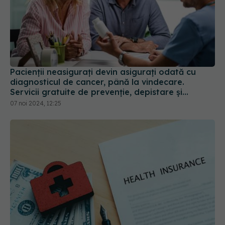
Pacienții neasigurați devin asigurați odată cu
diagnosticul de cancer, până la vindecare.
Servicii gratuite de prevenţie, depistare şi
confirmare a bolii
07 noi 2024, 12:25
Cât costă o asigurare de sănătate în
EXCLUSIV