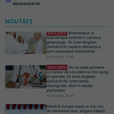
abonează‑te!
NOUTĂȚI
EXCLUSIV
De ce unele paciente
cu cancer de col uterin nu mai ajung
la operație. Dr. Sorin Bogdan
(SANADOR): Intervenția
chirurgicală, doar în situații
particulare
06.08.2026, 20:45
Alertă în Europa după un nou caz
de hantavirus Anzi, singura tulpină
care se transmite de la om la om
06.08.2026, 20:06
Mii de angajați din Sănătate ar
putea primi salarii mai mari.