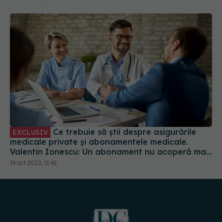
Ce trebuie să știi despre asigurările
EXCLUSIV
medicale private și abonamentele medicale.
Valentin Ionescu: Un abonament nu acoperă mai
nimic. Vă induc în eroare
19 oct 2023, 11:41