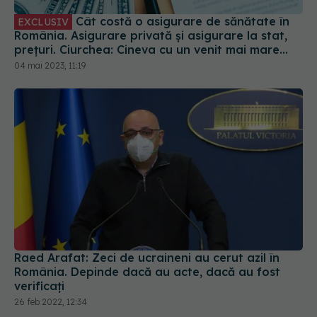
România. Asigurare privată și asigurare la stat,
prețuri. Ciurchea: Cineva cu un venit mai mare
plătește mai mult
04 mai 2023, 11:19
Raed Arafat: Zeci de ucraineni au cerut azil în
România. Depinde dacă au acte, dacă au fost
verificați
26 feb 2022, 12:34