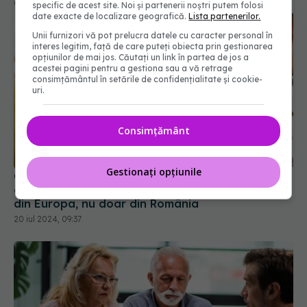
specific de acest site. Noi și partenerii noștri putem folosi
date exacte de localizare geografică.
Lista partenerilor.
Unii furnizori vă pot prelucra datele cu caracter personal în
interes legitim, față de care puteți obiecta prin gestionarea
opțiunilor de mai jos. Căutați un link în partea de jos a
acestei pagini pentru a gestiona sau a vă retrage
consimțământul în setările de confidențialitate și cookie-
uri.
Consimțământ
CNAS va avea un nou sistem informatic: Un
cetăţean român va putea lua reţeta de oriunde
Gestionați opțiunile
din Europa, nu doar din România
20 iul 2024, 09:37