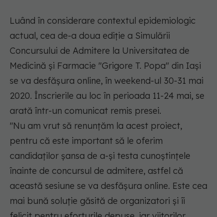
Luând în considerare contextul epidemiologic
actual, cea de-a doua ediţie a Simulării
Concursului de Admitere la Universitatea de
Medicină şi Farmacie "Grigore T. Popa" din Iaşi
se va desfăşura online, în weekend-ul 30-31 mai
2020. Înscrierile au loc în perioada 11-24 mai, se
arată într-un comunicat remis presei.
"Nu am vrut să renunţăm la acest proiect,
pentru că este important să le oferim
candidaţilor şansa de a-şi testa cunoştinţele
înainte de concursul de admitere, astfel că
această sesiune se va desfăşura online. Este cea
mai bună soluţie găsită de organizatori şi îi
felicit pentru eforturile depuse, iar viitorilor