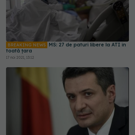
MS: 27 de paturi libere la ATI în
BREAKING NEWS
toată țara
17 noi 2021, 13:12
Patriciu Achimaș-Cadariu, despre noul plan de
combatere a cancerului: Nu este o compunere,