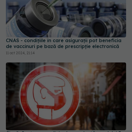
CNAS - condițiile în care asigurații pot beneficia
de vaccinuri pe bază de prescripție electronică
11 oct 2024, 21:14
Ciucă: Suntem pe o linie descendentă a valului 5
al pandemiei COVID. Urmează să fie decis