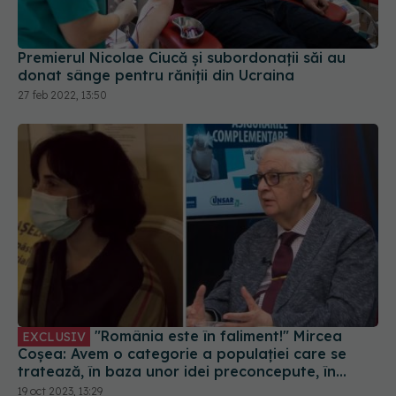
Premierul Nicolae Ciucă și subordonații săi au
donat sânge pentru răniții din Ucraina
27 feb 2022, 13:50
"România este în faliment!" Mircea
EXCLUSIV
Coșea: Avem o categorie a populației care se
tratează, în baza unor idei preconcepute, în
Turcia sau Austria. Se tratează bine și aici!
19 oct 2023, 13:29