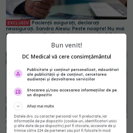
Pacienții asigurați, declarați
EXCLUSIV
neasigurați. Sandra Alexiu: Peste noapte! Nu mai
pot primi consultații, rețete compensate, bilete
de trimitere, nimic!
14 feb 2024, 15:12
Bun venit!
DC Medical vă cere consimțământul
Publicitate și conținut personalizat, măsurători
ale publicității și de conținut, cercetarea
audienței și dezvoltarea serviciilor
Stocarea și/sau accesarea informațiilor de pe
un dispozitiv
Aflați mai multe
Noi medicamente gratuite şi compensate de la 1
noiembrie
Datele dvs. cu caracter personal vor fi prelucrate, iar
informațiile de pe dispozitiv (cookie-uri, identificatori unici
09 oct 2024, 13:25
și alte date de pe dispozitiv) pot fi stocate, accesate de și
trimise către 224 de parteneri sau pot fi folosite în mod