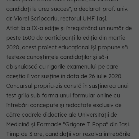
candidaţi le urez succes", a declarat prof. univ.
dr. Viorel Scripcariu, rectorul UMF Iaşi.
Aflat la a IX-a ediţie şi înregistrând un număr de
peste 1600 de participanţi la ediţia din martie
2020, acest proiect educaţional îşi propune să
testeze cunoştinţele candidaţilor şi să-i
obişnuiască cu rigorile examenului pe care
aceştia îl vor susţine în data de 26 iulie 2020.
Concursul propriu-zis constă în susţinerea unui
test grilă sub forma unui formular online cu
întrebări concepute şi redactate exclusiv de
către cadrele didactice ale Universităţii de
Medicină şi Farmacie "Grigore T. Popa" din Iaşi.
Timp de 3 ore, candidaţii vor rezolva întrebările