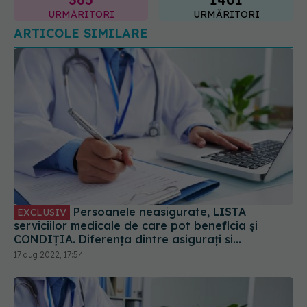
Persoanele neasigurate, LISTA
EXCLUSIV
serviciilor medicale de care pot beneficia și
CONDIȚIA. Diferența dintre asigurați si
neasigurați. CNAS: 50 de lei pe persoană pe an
17 aug 2022, 17:54