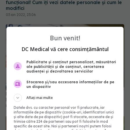
Bun venit!
DC Medical vă cere consimțământul
Publicitate și conținut personalizat, măsurători
ale publicității și de conținut, cercetarea
Favipiravir ar putea ajunge în farmacii. Alexandru
audienței și dezvoltarea serviciilor
Rafila: Căutăm o soluție. Antiviralele sunt toxice,
Stocarea și/sau accesarea informațiilor de pe
nerecomandate la vârsta fertilă
un dispozitiv
21 dec 2021, 22:13
Aflați mai multe
Datele dvs. cu caracter personal vor fi prelucrate, iar
informațiile de pe dispozitiv (cookie-uri, identificatori unici
și alte date de pe dispozitiv) pot fi stocate, accesate de și
trimise către 224 de parteneri sau pot fi folosite în mod
specific de acest site. Noi și partenerii noștri putem folosi