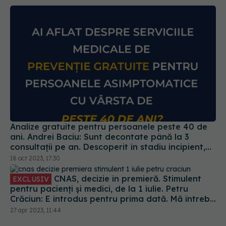
Analize gratuite pentru persoanele peste 40 de
ani. Andrei Baciu: Sunt decontate până la 3
consultații pe an. Descoperit în stadiu incipient,
cancerul poate fi tratat
18 oct 2023, 17:30
CNAS, decizie în premieră. Stimulent
EXCLUSIV
pentru pacienți și medici, de la 1 iulie. Petru
Crăciun: E introdus pentru prima dată. Mă întreb
unde eram dacă luam acest stimulent în urmă cu
27 apr 2023, 11:44
10 ani