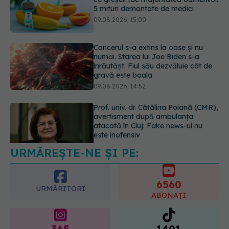
numai. Starea lui Joe Biden s-a
înrăutățit. Fiul său dezvăluie cât de
gravă este boala
09.08.2026, 14:52
Prof. univ. dr. Cătălina Poiană (CMR),
avertisment după ambulanța
atacată în Cluj: Fake news-ul nu
este inofensiv
09.08.2026, 14:05
URMĂREȘTE-NE ȘI PE:
Greșeala periculoasă făcută de
bolnavii de rinichi în timpul caniculei
09.08.2026, 16:00
6560
URMĂRITORI
ABONAȚI
365
1401
URMĂRITORI
URMĂRITORI
ARTICOLE SIMILARE