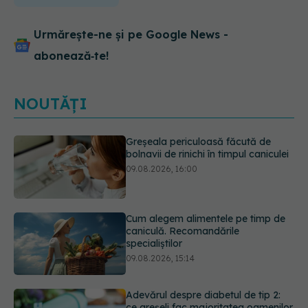
Urmărește-ne și pe Google News -
abonează‑te!
NOUTĂȚI
Cum alegem alimentele pe timp de
caniculă. Recomandările
specialiștilor
09.08.2026, 15:14
Adevărul despre diabetul de tip 2:
ce greșeli fac majoritatea oamenilor.
5 mituri demontate de medici
09.08.2026, 15:00
Cancerul s-a extins la oase și nu