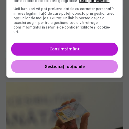
date exacte de localizare geografică.
Lista partenerilor.
Unii furnizori vă pot prelucra datele cu caracter personal în
interes legitim, față de care puteți obiecta prin gestionarea
opțiunilor de mai jos. Căutați un link în partea de jos a
acestei pagini pentru a gestiona sau a vă retrage
consimțământul în setările de confidențialitate și cookie-
De ce să alegi casa de bătrâni și de ce
uri.
EXCLUSIV
România judecă negativ acest loc. Prada: La noi
este o barieră financiară care nu e atât de mare
Consimțământ
pe cât credem. Sunt pe mai multe niveluri de
01 mai 2023, 17:01
îngrijire
Gestionați opțiunile
De la 1 martie, serviciile medicale
EXCLUSIV