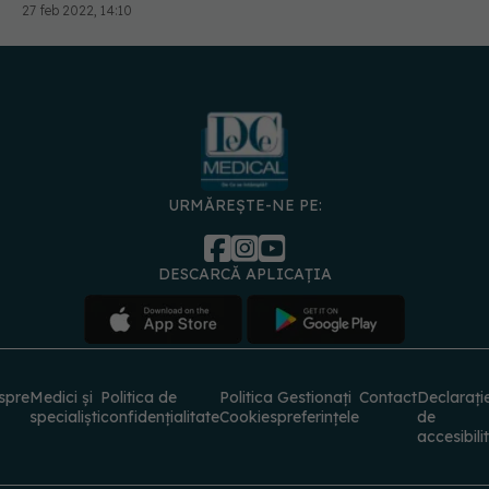
URMĂREȘTE-NE PE:
DESCARCĂ APLICAȚIA
spre
Medici și
Politica de
Politica
Gestionați
Contact
Declarați
specialiști
confidențialitate
Cookies
preferințele
de
accesibili
© 2026 PRESS MEDIA ELECTRONIC S.R.L. Toate drepturile rezervate