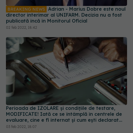
02 feb 2022, 18:42
Perioada de IZOLARE și condițiile de testare,
MODIFICATE! Iată ce se întâmplă în centrele de
evaluare, cine e fi internat și cum ești declarat
vindecat. REGULI NOI
03 feb 2022, 18:07