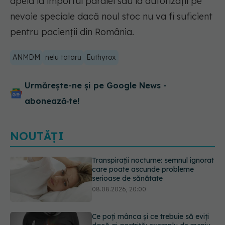
apela la importul paralel sau la autorizații pe
nevoie speciale dacă noul stoc nu va fi suficient
pentru pacienții din România.
ANMDM
nelu tataru
Euthyrox
Urmărește-ne și pe Google News -
abonează‑te!
NOUTĂȚI
Ce poți mânca și ce trebuie să eviți
dacă ai gastrită: exemplu de meniu
care reduce inflamația stomacului
08.08.2026, 19:00