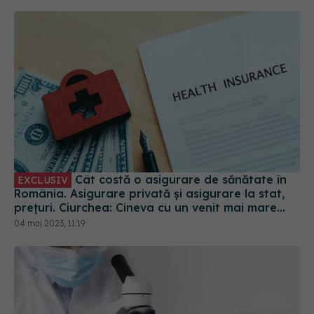
Cât costă o asigurare de sănătate în
EXCLUSIV
România. Asigurare privată și asigurare la stat,
prețuri. Ciurchea: Cineva cu un venit mai mare
plătește mai mult
04 mai 2023, 11:19