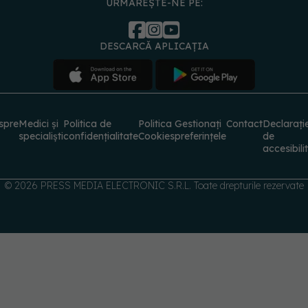
URMĂREȘTE-NE PE:
DESCARCĂ APLICAȚIA
spre
Medici și
Politica de
Politica
Gestionați
Contact
Declarați
specialiști
confidențialitate
Cookies
preferințele
de
accesibili
© 2026 PRESS MEDIA ELECTRONIC S.R.L. Toate drepturile rezervate