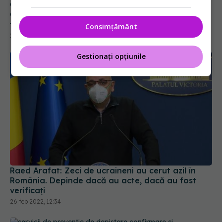
Contractul-cadru se prelungește până la 30 iunie.
Cojan (CNAS): Va cuprinde noutăți importante pe
toate domeniile de asistenţă medicală
Consimțământ
22 mar 2023, 18:09
Gestionați opțiunile
Raed Arafat: Zeci de ucraineni au cerut azil în
România. Depinde dacă au acte, dacă au fost
verificați
26 feb 2022, 12:34