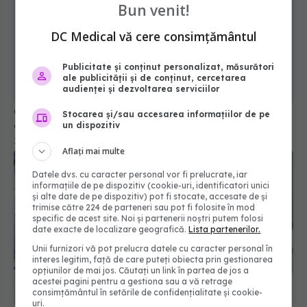
Bun venit!
DC Medical vă cere consimțământul
Publicitate și conținut personalizat, măsurători
ale publicității și de conținut, cercetarea
audienței și dezvoltarea serviciilor
Cardul european de sănătate: unde e valabil și
Stocarea și/sau accesarea informațiilor de pe
cum se obține. Descarcă documentul de AICI
un dispozitiv
16 iul 2023, 15:20
Aflați mai multe
Datele dvs. cu caracter personal vor fi prelucrate, iar
informațiile de pe dispozitiv (cookie-uri, identificatori unici
și alte date de pe dispozitiv) pot fi stocate, accesate de și
trimise către 224 de parteneri sau pot fi folosite în mod
specific de acest site. Noi și partenerii noștri putem folosi
date exacte de localizare geografică.
Lista partenerilor.
Unii furnizori vă pot prelucra datele cu caracter personal în
interes legitim, față de care puteți obiecta prin gestionarea
opțiunilor de mai jos. Căutați un link în partea de jos a
acestei pagini pentru a gestiona sau a vă retrage
consimțământul în setările de confidențialitate și cookie-
uri.