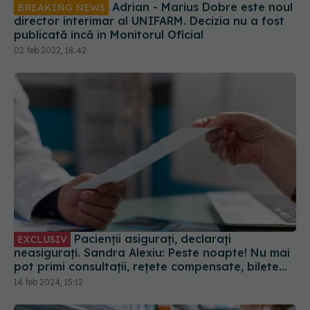
Adrian - Marius Dobre este noul
BREAKING NEWS
director interimar al UNIFARM. Decizia nu a fost
publicată încă în Monitorul Oficial
02 feb 2022, 18:42
Pacienții asigurați, declarați
EXCLUSIV
neasigurați. Sandra Alexiu: Peste noapte! Nu mai
pot primi consultații, rețete compensate, bilete
de trimitere, nimic!
14 feb 2024, 15:12