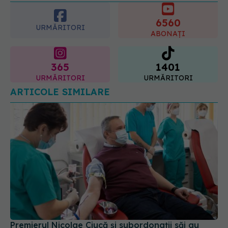
6560
URMĂRITORI
ABONAȚI
365
1401
URMĂRITORI
URMĂRITORI
ARTICOLE SIMILARE
Premierul Nicolae Ciucă și subordonații săi au