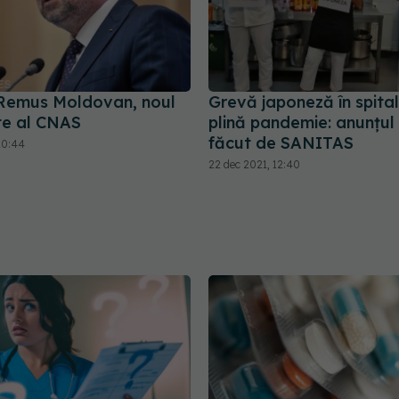
Remus Moldovan, noul
Grevă japoneză în spital
te al CNAS
plină pandemie: anunțul 
făcut de SANITAS
20:44
22 dec 2021, 12:40