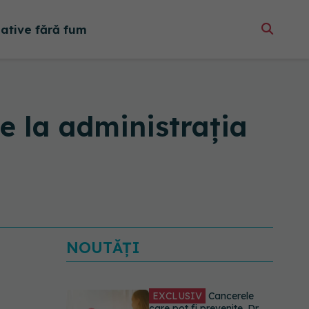
native fără fum
ce la administrația
NOUTĂȚI
EXCLUSIV
Cancerele
care pot fi prevenite. Dr.