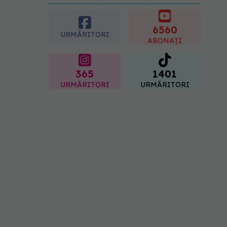
preferată despre vârsta
pe care o ai. Care este
"codul cromatic" al
6560
URMĂRITORI
generațiilor
ABONAȚI
07.08.2026, 21:29
365
1401
URMĂRITORI
URMĂRITORI