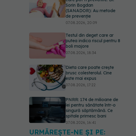
Sorin Bogdan
(SANADOR): Au metode
de prevenție
07.08.2026, 20:09
Testul din deget care ar
putea indica riscul pentru 8
boli majore
07.08.2026, 18:34
Dieta care poate crește
brusc colesterolul. Cine
este mai expus
07.08.2026, 17:22
PNRR: 174 de milioane de
lei pentru sănătate într-o
singură săptămână. Ce
spitale primesc bani
07.08.2026, 16:41
URMĂREȘTE-NE ȘI PE:
Ce spune culoarea ta