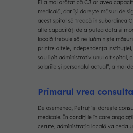
El a mai arătat că CJ ar avea capacit
medicală, dar își dorește măsuri de s
acest spital să treacă în subordinea 
alte capacităţi de a putea dota şi mod
locală trebuie să ne luăm nişte măsur
printre altele, independenţa instituţiei
sau lipit administrativ unui alt spital, 
salariile şi personalul actual”, a mai 
Primarul vrea consulta
De asemenea, Petruț își dorește consult
medicale. În condițiile în care angajați
cerute, administrația locală va ceda 