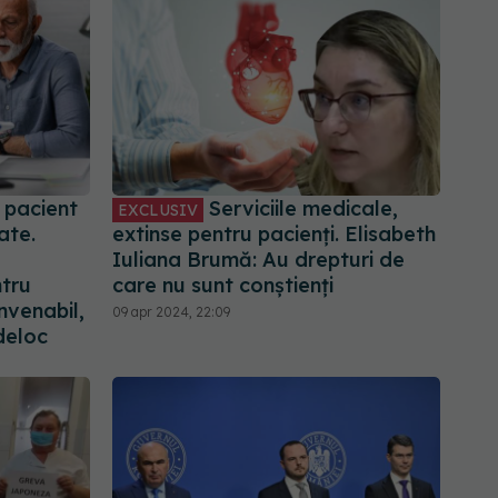
 pacient
Serviciile medicale,
EXCLUSIV
ate.
extinse pentru pacienți. Elisabeth
Iuliana Brumă: Au drepturi de
ntru
care nu sunt conștienți
nvenabil,
09 apr 2024, 22:09
deloc