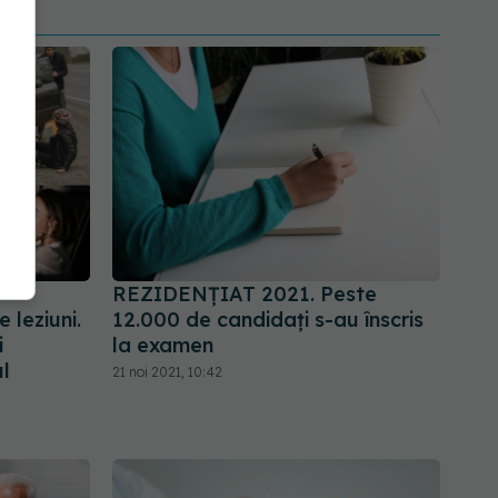
REZIDENȚIAT 2021. Peste
 leziuni.
12.000 de candidați s-au înscris
i
la examen
ul
21 noi 2021, 10:42