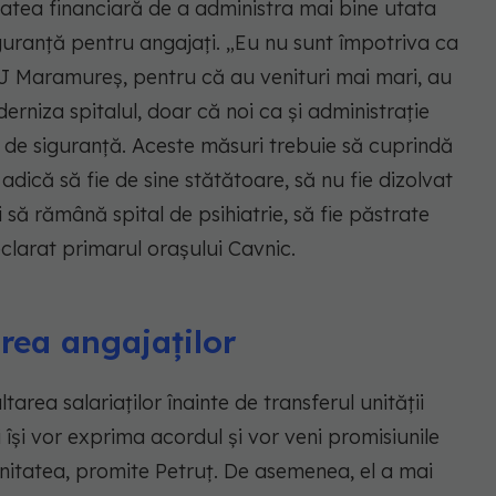
atea financiară de a administra mai bine utata
iguranță pentru angajați. „Eu nu sunt împotriva ca
CJ Maramureş, pentru că au venituri mai mari, au
erniza spitalul, doar că noi ca şi administraţie
i de siguranţă. Aceste măsuri trebuie să cuprindă
, adică să fie de sine stătătoare, să nu fie dizolvat
ci să rămână spital de psihiatrie, să fie păstrate
declarat primarul oraşului Cavnic.
rea angajaților
area salariaților înainte de transferul unității
i își vor exprima acordul și vor veni promisiunile
unitatea, promite Petruț. De asemenea, el a mai