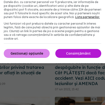
Datele dvs. cu caracter personal vor fi prelucrate, iar informațiile de
pe dispozitiv (cookie-uri, identificatori unici și alte date de pe
dispozitiv) pot fi stocate, accesate de și trimise către 224 de parteneri
sau pot fi folosite în mod specific de acest site. Noi și partenerii noștri
putem folosi date exacte de localizare geografică.
Lista partenerilor.
Unii furnizori vă pot prelucra datele cu caracter personal în interes
legitim, față de care puteți obiecta prin gestionarea opțiunilor de mai
jos. Căutați un link în partea de jos a acestei pagini pentru a gestiona
sau a vă retrage consimțământul în setările de confidențialitate și
cookie-uri.
Gestionați opțiunile
Consimțământ
icită eliminarea
Victimele accidentelor,
ărilor privind tratarea
despăgubite în funcție de
r aflați în situații de
Cât PLĂTEȘTI dacă fac
accident. Vezi AICI cod
leziunilor și AMENDA
1:09
07 iun 2022, 15:42