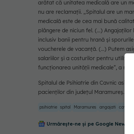
arătat că unitatea medicală are un m
nu are reclamații. „Spitalul are un m
medicală este de cea mai bună calitat
plângere de niciun fel. (...) Angajaţilor
inclusiv banii pentru hrană şi sporuri
voucherele de vacanţă. (...) Putem asi
salariilor şi a costurilor pentru utilită
funcţionarea unităţii medicale”, a mai
Spitalul de Psihiatrie din Cavnic asigur
pacienţilor din judeţul Maramureş.
psihiatrie
spital
Maramures
angajati
cavnic
Urmărește-ne și pe Google News - 