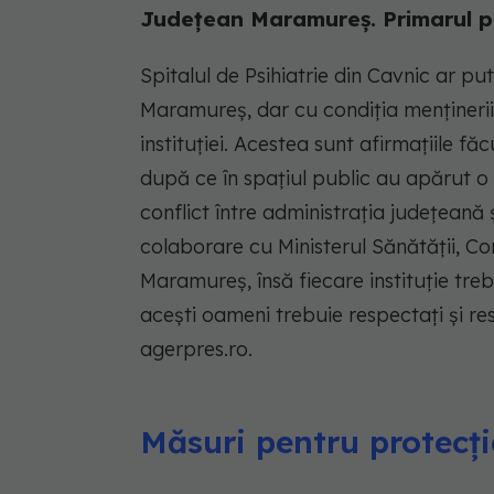
Județean Maramureș. Primarul pu
Spitalul de Psihiatrie din Cavnic ar pu
Maramureș, dar cu condiția menținerii p
instituției. Acestea sunt afirmațiile f
după ce în spațiul public au apărut o 
conflict între administrația județeană 
colaborare cu Ministerul Sănătăţii, 
Maramureş, însă fiecare instituţie tre
aceşti oameni trebuie respectaţi şi resp
agerpres.ro.
Măsuri pentru protecți