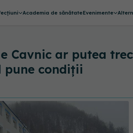
fecțiuni
Academia de sănătate
Evenimente
Alter
ie Cavnic ar putea tre
 pune condiții