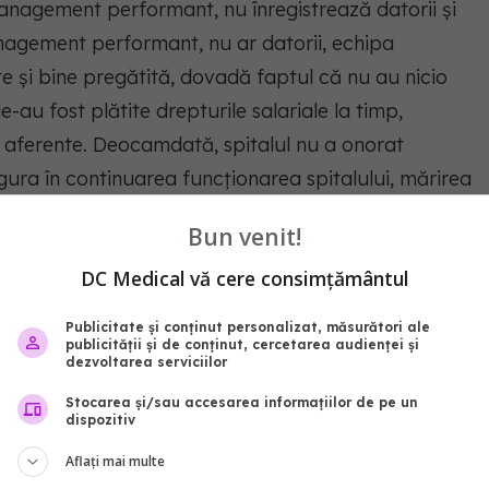
anagement performant, nu înregistrează datorii și
anagement performant, nu ar datorii, echipa
e și bine pregătită, dovadă faptul că nu au nicio
 le-au fost plătite drepturile salariale la timp,
le aferente. Deocamdată, spitalul nu a onorat
gura în continuarea funcţionarea spitalului, mărirea
ţi (gaz, apă, energie electrică) nu pune în pericol
Bun venit!
 declarat Petruţ.
DC Medical vă cere consimțământul
ă asistenţă medicală, îngrijiri medicale şi internare
Publicitate și conținut personalizat, măsurători ale
publicității și de conținut, cercetarea audienței și
dezvoltarea serviciilor
administratie
consiliu judetean
Stocarea și/sau accesarea informațiilor de pe un
dispozitiv
abonează‑te!
Aflați mai multe