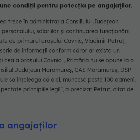
ne condiții pentru potecția pe angajaților.
tea trece în administrația Consiliului Județean
ersonalului, salariilor și continuarea funcționării
ăcute de primarul orașului Cavnic, Vladimir Petruț,
serie de informații conform căror ar exista un
și cea a orașului Cavnic. „Primăria nu se opune la o
Consiliul Judeţean Maramureş, CAS Maramureş, DSP
buie să înţeleagă că aici, muncesc peste 100 oameni,
ectate principiile legii”, a precizat Petruț, citat de
a angajaților