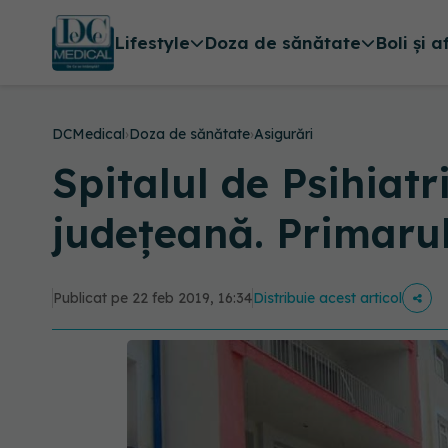
Lifestyle
Doza de sănătate
Boli și a
DCMedical
›
Doza de sănătate
›
Asigurări
Spitalul de Psihiatr
județeană. Primarul
Publicat pe 22 feb 2019, 16:34
Distribuie acest articol