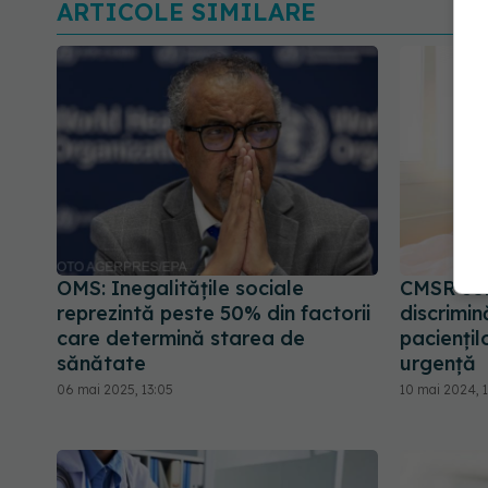
ARTICOLE SIMILARE
OMS: Inegalităţile sociale
CMSR sol
reprezintă peste 50% din factorii
discrimin
care determină starea de
paciențilo
sănătate
urgență
06 mai 2025, 13:05
10 mai 2024, 1