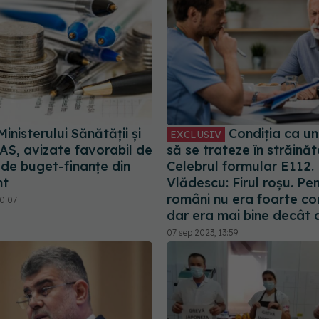
inisterului Sănătății și
Condiția ca un
EXCLUSIV
AS, avizate favorabil de
să se trateze în străinăt
 de buget-finanțe din
Celebrul formular E112.
nt
Vlădescu: Firul roșu. Pe
români nu era foarte co
00:07
dar era mai bine decât 
07 sep 2023, 13:59