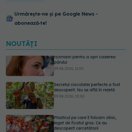
Urmărește-ne și pe Google News -
abonează‑te!
NOUTĂȚI
Secretul ciocolatei perfecte a fost
descoperit. Nu se află în rețetă
09.08.2026, 10:00
Plasticul pe care îl folosim zilnic,
legat de ficatul gras. Ce au
descoperit cercetătorii
09.08.2026, 09:47
Simptomele infecției cu Helicobacter