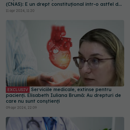
(CNAS): E un drept constituţional într-o astfel de
boală. Nu e normal să moară atâţia oameni
11 apr 2024, 11:20
Serviciile medicale, extinse pentru
EXCLUSIV
pacienți. Elisabeth Iuliana Brumă: Au drepturi de
care nu sunt conștienți
09 apr 2024, 22:09