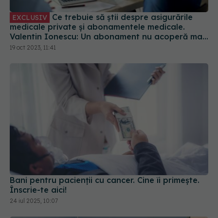
Ce trebuie să știi despre asigurările
EXCLUSIV
medicale private și abonamentele medicale.
Valentin Ionescu: Un abonament nu acoperă mai
nimic. Vă induc în eroare
19 oct 2023, 11:41
Bani pentru pacienții cu cancer. Cine îi primește.
Înscrie-te aici!
24 iul 2025, 10:07