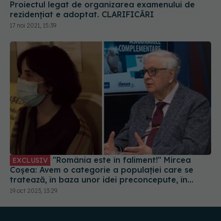
Proiectul legat de organizarea examenului de
rezidențiat e adoptat. CLARIFICĂRI
17 noi 2021, 15:39
"România este în faliment!" Mircea
EXCLUSIV
Coșea: Avem o categorie a populației care se
tratează, în baza unor idei preconcepute, în
Turcia sau Austria. Se tratează bine și aici!
19 oct 2023, 13:29