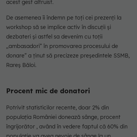
acest gest altruist.
De asemenea îi îndemn pe toți cei prezenți la
workshop să se implice activ în discuții și
dezbateri și astfel sa devenim cu toții
„ambasadori” în promovarea procesului de
donare” a ţinut să precizeze preşedintele SSMB,
Rareş Băloi.
Procent mic de donatori
Potrivit statisticilor recente, doar 2% din
populaţia României donează sânge, procent
îngrijorător , având în vedere faptul că 60% din
populaţie va avea nevoie de sânge la un