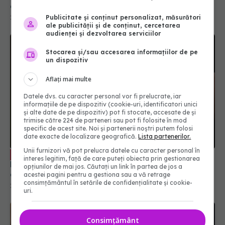
calendarul de ridicare a restricțiilor
Publicitate și conținut personalizat, măsurători
23 feb 2022, 11:53
ale publicității și de conținut, cercetarea
audienței și dezvoltarea serviciilor
Stocarea și/sau accesarea informațiilor de pe
un dispozitiv
Aflați mai multe
Datele dvs. cu caracter personal vor fi prelucrate, iar
informațiile de pe dispozitiv (cookie-uri, identificatori unici
și alte date de pe dispozitiv) pot fi stocate, accesate de și
trimise către 224 de parteneri sau pot fi folosite în mod
specific de acest site. Noi și partenerii noștri putem folosi
date exacte de localizare geografică.
Lista partenerilor.
Unii furnizori vă pot prelucra datele cu caracter personal în
400 euro/an pentru fiecare angajat.
EXCLUSIV
interes legitim, față de care puteți obiecta prin gestionarea
De ce angajatorii ar trebui să includă asigurările
opțiunilor de mai jos. Căutați un link în partea de jos a
de sănătate în pachetul salarial? Explicația ASF
acestei pagini pentru a gestiona sau a vă retrage
consimțământul în setările de confidențialitate și cookie-
27 feb 2025, 15:35
uri.
Consimțământ