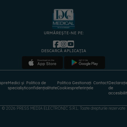
URMĂREȘTE-NE PE:
DESCARCĂ APLICAȚIA
spre
Medici și
Politica de
Politica
Gestionați
Contact
Declarați
specialiști
confidențialitate
Cookies
preferințele
de
accesibili
© 2026 PRESS MEDIA ELECTRONIC S.R.L. Toate drepturile rezervate