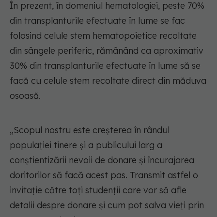
În prezent, în domeniul hematologiei, peste 70%
din transplanturile efectuate în lume se fac
folosind celule stem hematopoietice recoltate
din sângele periferic, rămânând ca aproximativ
30% din transplanturile efectuate în lume să se
facă cu celule stem recoltate direct din măduva
osoasă.
„Scopul nostru este creşterea în rândul
populaţiei tinere şi a publicului larg a
conştientizării nevoii de donare şi încurajarea
doritorilor să facă acest pas. Transmit astfel o
invitație către toţi studenţii care vor să afle
detalii despre donare şi cum pot salva vieţi prin