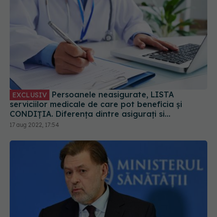
Persoanele neasigurate, LISTA
EXCLUSIV
serviciilor medicale de care pot beneficia și
CONDIȚIA. Diferența dintre asigurați si
neasigurați. CNAS: 50 de lei pe persoană pe an
17 aug 2022, 17:54