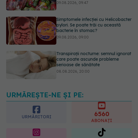
pylori. Se poate trăi cu această
bacterie în stomac?
09.08.2026, 09:00
Transpirații nocturne: semnul ignorat
care poate ascunde probleme
serioase de sănătate
08.08.2026, 20:00
Cum folosești uleiul esențial de
rozmarin pentru a opri căderea
părului
09.08.2026, 11:00
URMĂREȘTE-NE ȘI PE:
6560
URMĂRITORI
ABONAȚI