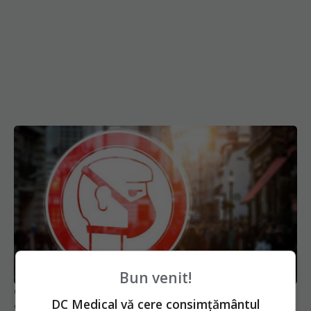
Bun venit!
Ciucă: Suntem pe o linie descendentă a valului 5
DC Medical vă cere consimțământul
al pandemiei COVID. Urmează să fie decis