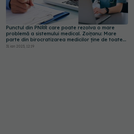
Punctul din PNRR care poate rezolva o mare
problemă a sistemului medical. Zoițanu: Mare
parte din birocratizarea medicilor ține de toate
hârtiile pe care pacientul trebuie să le plimbe
31 ian 2023, 12:19