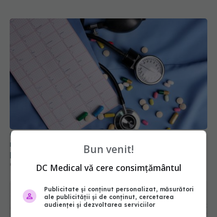
Cum aleg medicii combinația potrivită de
medicamente pentru hipertensiune. De ce doi
Bun venit!
pacienți cu aceeași tensiune pot primi
tratamente diferite
06 aug 2026, 16:19
DC Medical vă cere consimțământul
Publicitate și conținut personalizat, măsurători
ale publicității și de conținut, cercetarea
audienței și dezvoltarea serviciilor