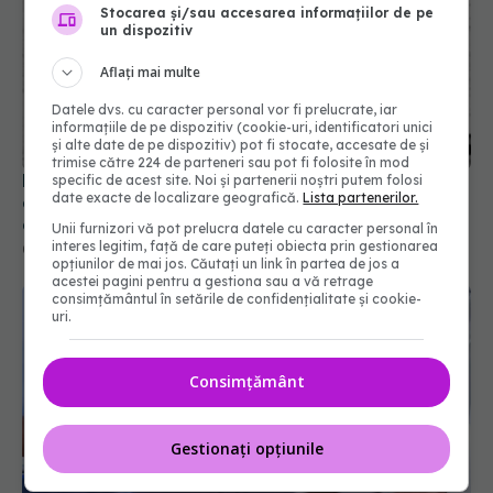
Stocarea și/sau accesarea informațiilor de pe
un dispozitiv
Aflați mai multe
Datele dvs. cu caracter personal vor fi prelucrate, iar
informațiile de pe dispozitiv (cookie-uri, identificatori unici
și alte date de pe dispozitiv) pot fi stocate, accesate de și
trimise către 224 de parteneri sau pot fi folosite în mod
FDA a aprobat prima pastilă care reduce
specific de acest site. Noi și partenerii noștri putem folosi
date exacte de localizare geografică.
Lista partenerilor.
colesterolul rău cu aproape 60%. Ce se întâmplă
cu statinele
Unii furnizori vă pot prelucra datele cu caracter personal în
interes legitim, față de care puteți obiecta prin gestionarea
05 aug 2026, 14:23
opțiunilor de mai jos. Căutați un link în partea de jos a
acestei pagini pentru a gestiona sau a vă retrage
consimțământul în setările de confidențialitate și cookie-
uri.
Consimțământ
Gestionați opțiunile