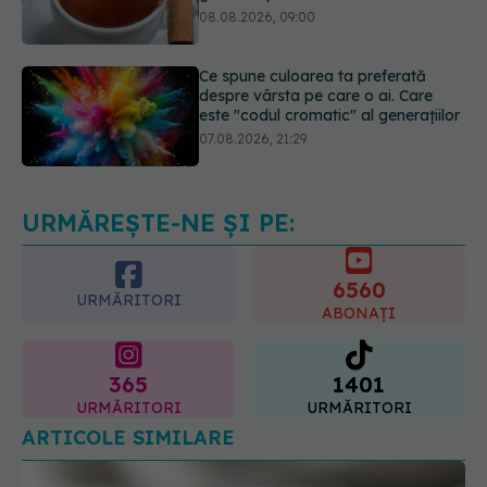
Ce spune culoarea ta preferată
despre vârsta pe care o ai. Care
este "codul cromatic" al generațiilor
07.08.2026, 21:29
Analiza de sânge AST (SGOT): ce
înseamnă rezultatele și când sunt un
semnal de alarmă
08.08.2026, 11:00
URMĂREȘTE-NE ȘI PE:
6560
URMĂRITORI
ABONAȚI
365
1401
URMĂRITORI
URMĂRITORI
ARTICOLE SIMILARE