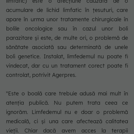
limfatic) este o afecţiune cauzată de o
acumulare de lichid limfatic în ţesuturi, care
apare în urma unor tratamente chirurgicale în
bolile oncologice sau în cazul unor boli
parazitare şi este, de multe ori, o problemă de
sănătate asociată sau determinată de unele
boli genetice. Instalat, limfedemul nu poate fi
vindecat, dar cu un tratament corect poate fi
controlat, potrivit Agerpres.
"Este o boală care trebuie adusă mai mult în
atenţia publică. Nu putem trata ceea ce
ignorăm. Limfedemul nu e doar o problemă
medicală, ci şi una care afectează calitatea
vieţii. Chiar dacă avem acces la terapii