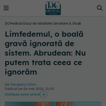
DCMedical
›
Doza de sănătate
›
Cercetare & Studii
Limfedemul, o boală
gravă ignorată de
sistem. Abrudean: Nu
putem trata ceea ce
ignorăm
De
Giorgiana Ichim
Publicat pe 06 mar 2025, 21:00
Distribuie acest articol