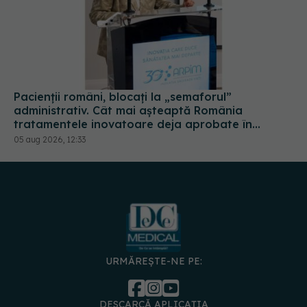
Pacienții români, blocați la „semaforul”
administrativ. Cât mai așteaptă România
tratamentele inovatoare deja aprobate în
Europa
05 aug 2026, 12:33
URMĂREȘTE-NE PE:
DESCARCĂ APLICAȚIA