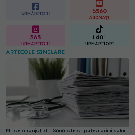
cum acționează tratamentul
ABONAȚI
06.08.2026, 22:49
365
1401
URMĂRITORI
URMĂRITORI
ARTICOLE SIMILARE
Mii de angajați din Sănătate ar putea primi salarii
mai mari. Sindicatele cer schimbarea legii
06 aug 2026, 19:26