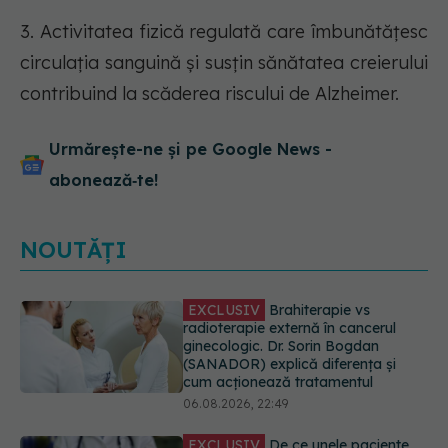
3. Activitatea fizică regulată care îmbunătățesc
circulația sanguină și susțin sănătatea creierului
contribuind la scăderea riscului de Alzheimer.
Urmărește-ne și pe Google News -
abonează‑te!
NOUTĂȚI
EXCLUSIV
De ce unele paciente
cu cancer de col uterin nu mai ajung
la operație. Dr. Sorin Bogdan
(SANADOR): Intervenția
chirurgicală, doar în situații
particulare
06.08.2026, 20:45