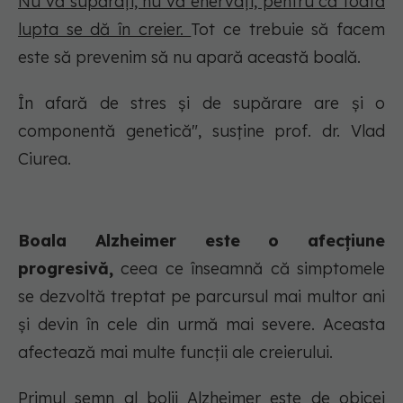
Nu vă supărați, nu vă enervați, pentru că toată
lupta se dă în creier.
Tot ce trebuie să facem
este să prevenim să nu apară această boală.
În afară de stres și de supărare are și o
componentă genetică
", susține prof. dr. Vlad
Ciurea.
Boala Alzheimer este o afecțiune
progresivă,
ceea ce înseamnă că simptomele
se dezvoltă treptat pe parcursul mai multor ani
și devin în cele din urmă mai severe. Aceasta
afectează mai multe funcții ale creierului.
Primul semn al bolii Alzheimer este de obicei