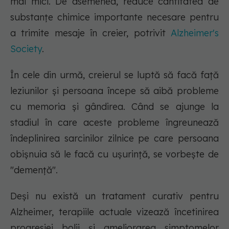
mai mici. De asemenea, reduce cantitatea de
substanțe chimice importante necesare pentru
a trimite mesaje în creier, potrivit
Alzheimer's
Society
.
În cele din urmă, creierul se luptă să facă față
leziunilor și persoana începe să aibă probleme
cu memoria și gândirea. Când se ajunge la
stadiul în care aceste probleme îngreunează
îndeplinirea sarcinilor zilnice pe care persoana
obișnuia să le facă cu ușurință, se vorbește de
"demență".
Deși nu există un tratament curativ pentru
Alzheimer, terapiile actuale vizează încetinirea
progresiei bolii și ameliorarea simptomelor