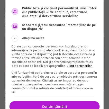
Șeful CNAS, mesaj după revolta radiologilor: În
Publicitate și conținut personalizat, măsurători
sănătate, timpul se măsoară în șanse la viață
ale publicității și de conținut, cercetarea
04 aug 2026, 10:10
audienței și dezvoltarea serviciilor
Stocarea și/sau accesarea informațiilor de pe
un dispozitiv
Aflați mai multe
Datele dvs. cu caracter personal vor fi prelucrate, iar
informațiile de pe dispozitiv (cookie-uri, identificatori unici
și alte date de pe dispozitiv) pot fi stocate, accesate de și
trimise către 224 de parteneri sau pot fi folosite în mod
specific de acest site. Noi și partenerii noștri putem folosi
date exacte de localizare geografică.
Lista partenerilor.
Unii furnizori vă pot prelucra datele cu caracter personal în
interes legitim, față de care puteți obiecta prin gestionarea
opțiunilor de mai jos. Căutați un link în partea de jos a
Medicii de la Fundeni demontează unul dintre
acestei pagini pentru a gestiona sau a vă retrage
cele mai răspândite mituri despre diabet
consimțământul în setările de confidențialitate și cookie-
06 aug 2026, 11:52
uri.
Consimțământ