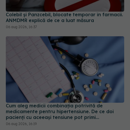
Colebil și Panzcebil, blocate temporar în farmacii.
ANMDMR explică de ce a luat măsura
06 aug 2026, 16:37
Cum aleg medicii combinația potrivită de
medicamente pentru hipertensiune. De ce doi
pacienți cu aceeași tensiune pot primi
tratamente diferite
06 aug 2026, 16:19