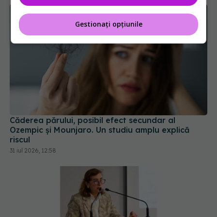
Gestionați opțiunile
Căderea părului, posibil efect secundar al
Ozempic și Mounjaro. Un studiu amplu explică
riscul
31 iul 2026, 12:58