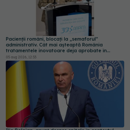
Pacienții români, blocați la „semaforul”
administrativ. Cât mai așteaptă România
tratamentele inovatoare deja aprobate în
Europa
05 aug 2026, 12:33
Ilie Bolojan, anunț despre spitale în contextul
crizei energetice
06 aug 2026, 15:24