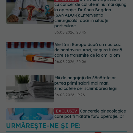
Alertă în Europa după un nou caz
de hantavirus Anzi, singura tulpină
care se transmite de la om la om
06.08.2026, 20:06
Mii de angajați din Sănătate ar
putea primi salarii mai mari.
Sindicatele cer schimbarea legii
06.08.2026, 19:26
EXCLUSIV
Cancerele ginecologice
care pot fi tratate fără operație. Dr.
Sorin Bogdan (SANADOR): Chirurgia
este indicată doar punctual, pentru
anumite categorii de paciente
06.08.2026, 19:05
URMĂREȘTE-NE ȘI PE:
EXCLUSIV
Brahiterapie vs
radioterapie externă în cancerul
ginecologic. Dr. Sorin Bogdan
6560
(SANADOR) explică diferența și
URMĂRITORI