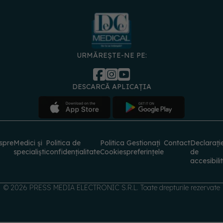
URMĂREȘTE-NE PE:
DESCARCĂ APLICAȚIA
spre
Medici și
Politica de
Politica
Gestionați
Contact
Declarați
specialiști
confidențialitate
Cookies
preferințele
de
accesibili
© 2026 PRESS MEDIA ELECTRONIC S.R.L. Toate drepturile rezervate