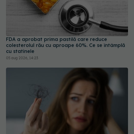
FDA a aprobat prima pastilă care reduce
colesterolul rău cu aproape 60%. Ce se întâmplă
cu statinele
05 aug 2026, 14:23
Căderea părului, posibil efect secundar al
Ozempic și Mounjaro. Un studiu amplu explică