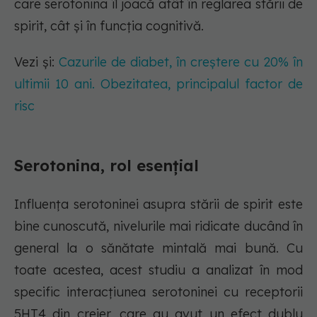
care serotonina îl joacă atât în reglarea stării de
spirit, cât și în funcția cognitivă.
Vezi și:
Cazurile de diabet, în creștere cu 20% în
ultimii 10 ani. Obezitatea, principalul factor de
risc
Serotonina, rol esențial
Influența serotoninei asupra stării de spirit este
bine cunoscută, nivelurile mai ridicate ducând în
general la o sănătate mintală mai bună. Cu
toate acestea, acest studiu a analizat în mod
specific interacțiunea serotoninei cu receptorii
5HT4 din creier, care au avut un efect dublu