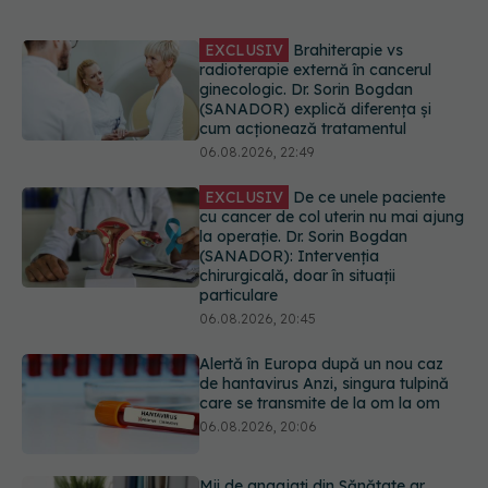
EXCLUSIV
De ce unele paciente
cu cancer de col uterin nu mai ajung
la operație. Dr. Sorin Bogdan
(SANADOR): Intervenția
chirurgicală, doar în situații
particulare
06.08.2026, 20:45
Alertă în Europa după un nou caz
de hantavirus Anzi, singura tulpină
care se transmite de la om la om
06.08.2026, 20:06
Mii de angajați din Sănătate ar
putea primi salarii mai mari.
Sindicatele cer schimbarea legii
06.08.2026, 19:26
EXCLUSIV
Cancerele ginecologice
care pot fi tratate fără operație. Dr.