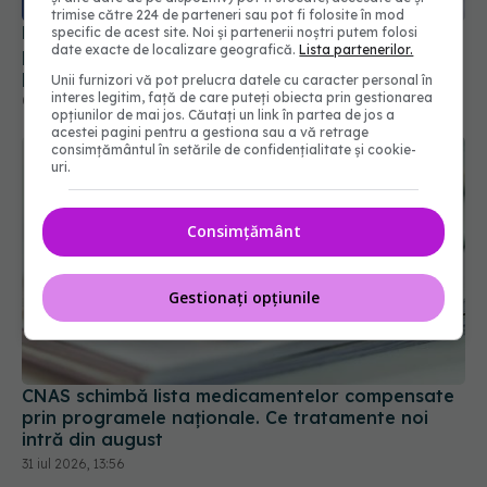
trimise către 224 de parteneri sau pot fi folosite în mod
primi
specific de acest site. Noi și partenerii noștri putem folosi
02 aug 2026, 21:18
date exacte de localizare geografică.
Lista partenerilor.
Unii furnizori vă pot prelucra datele cu caracter personal în
interes legitim, față de care puteți obiecta prin gestionarea
opțiunilor de mai jos. Căutați un link în partea de jos a
acestei pagini pentru a gestiona sau a vă retrage
consimțământul în setările de confidențialitate și cookie-
uri.
Consimțământ
Gestionați opțiunile
CNAS schimbă lista medicamentelor compensate
prin programele naționale. Ce tratamente noi
intră din august
31 iul 2026, 13:56