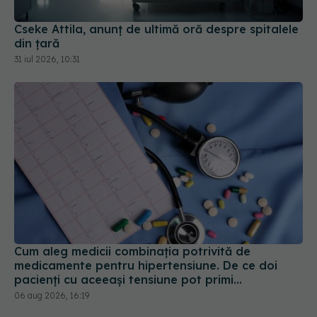
din țară
31 iul 2026, 10:31
Cum aleg medicii combinația potrivită de
medicamente pentru hipertensiune. De ce doi
pacienți cu aceeași tensiune pot primi
tratamente diferite
06 aug 2026, 16:19