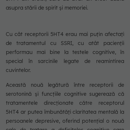
asupra stării de spirit și memoriei.
Cu cât receptorii 5HT4 erau mai puțin afectați
de tratamentul cu SSRI, cu atât pacienții
performau mai bine la testele cognitive, în
special în sarcinile legate de reamintirea
cuvintelor.
Această nouă legătură între receptorii de
serotonină și funcțiile cognitive sugerează că
tratamentele direcționate către receptorul
5HT4 ar putea îmbunătăți claritatea mentală la
persoanele depresive, oferind potențial o nouă
cale de tratare a deficitelor cognitive care