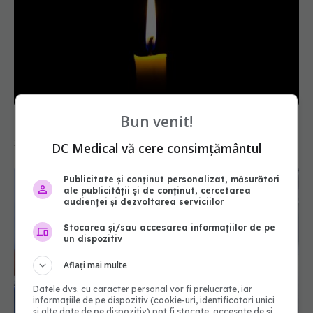
Tragedie în lumea fotbalului. A murit Franco
Baresi, legenda lui AC Milan
31 iul 2026, 09:52
Bun venit!
DC Medical vă cere consimțământul
Publicitate și conținut personalizat, măsurători
ale publicității și de conținut, cercetarea
audienței și dezvoltarea serviciilor
Stocarea și/sau accesarea informațiilor de pe
un dispozitiv
Aflați mai multe
Datele dvs. cu caracter personal vor fi prelucrate, iar
Ești asigurat la sănătate? Drepturile pe care le ai
informațiile de pe dispozitiv (cookie-uri, identificatori unici
prin CNAS și serviciile medicale pe care le poți
și alte date de pe dispozitiv) pot fi stocate, accesate de și