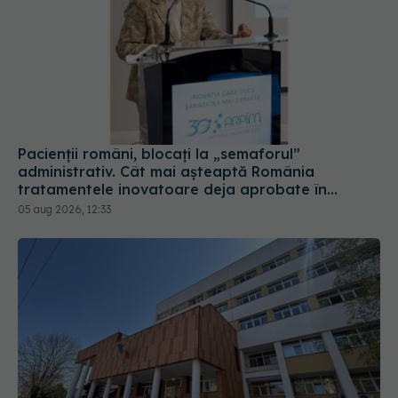
Pacienții români, blocați la „semaforul”
administrativ. Cât mai așteaptă România
tratamentele inovatoare deja aprobate în
Europa
05 aug 2026, 12:33