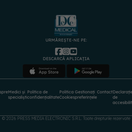
URMĂREȘTE-NE PE:
DESCARCĂ APLICAȚIA
spre
Medici și
Politica de
Politica
Gestionați
Contact
Declarați
specialiști
confidențialitate
Cookies
preferințele
de
accesibili
© 2026 PRESS MEDIA ELECTRONIC S.R.L. Toate drepturile rezervate