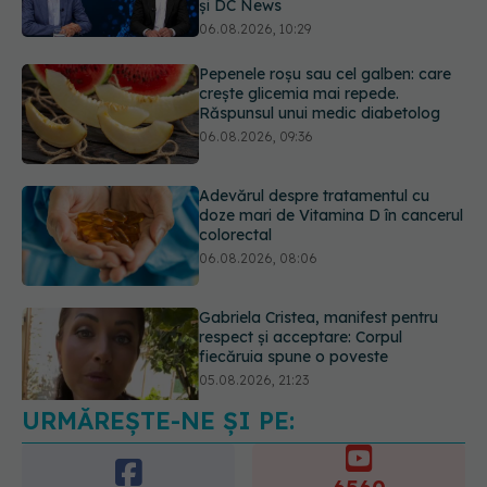
06.08.2026, 10:29
Pepenele roșu sau cel galben: care
crește glicemia mai repede.
Răspunsul unui medic diabetolog
06.08.2026, 09:36
Adevărul despre tratamentul cu
doze mari de Vitamina D în cancerul
colorectal
06.08.2026, 08:06
Gabriela Cristea, manifest pentru
respect și acceptare: Corpul
fiecăruia spune o poveste
05.08.2026, 21:23
URMĂREȘTE-NE ȘI PE:
Medicii de la Fundeni demontează
unul dintre cele mai răspândite
mituri despre diabet
6560