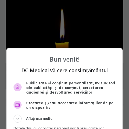
Bun venit!
Tragedie în lumea fotbalului. A murit Franco
DC Medical vă cere consimțământul
Baresi, legenda lui AC Milan
31 iul 2026, 09:52
Publicitate și conținut personalizat, măsurători
ale publicității și de conținut, cercetarea
audienței și dezvoltarea serviciilor
Stocarea și/sau accesarea informațiilor de pe
un dispozitiv
Aflați mai multe
Datele dvs. cu caracter personal vor fi prelucrate, iar