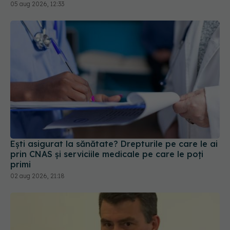
Europa
05 aug 2026, 12:33
Ești asigurat la sănătate? Drepturile pe care le ai
prin CNAS și serviciile medicale pe care le poți
primi
02 aug 2026, 21:18