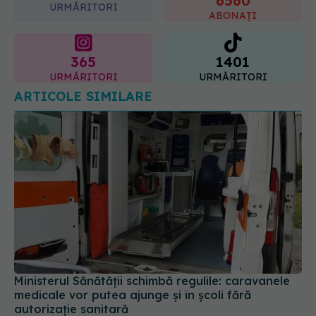
06.08.2026, 11:52
URMĂRITORI
ABONAȚI
365
1401
URMĂRITORI
URMĂRITORI
ARTICOLE SIMILARE
Ministerul Sănătății schimbă regulile: caravanele
medicale vor putea ajunge și în școli fără
autorizație sanitară