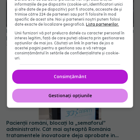
informațiile de pe dispozitiv (cookie-uri, identificatori unici
și alte date de pe dispozitiv) pot fi stocate, accesate de și
trimise către 224 de parteneri sau pot fi folosite în mod
specific de acest site. Noi și partenerii noștri putem folosi
date exacte de localizare geografică.
Lista partenerilor.
Noi reguli medicale pentru obținerea și reînnoirea
Unii furnizori vă pot prelucra datele cu caracter personal în
permisului de conducere. Ce se schimbă
interes legitim, față de care puteți obiecta prin gestionarea
30 iul 2026, 15:58
opțiunilor de mai jos. Căutați un link în partea de jos a
acestei pagini pentru a gestiona sau a vă retrage
consimțământul în setările de confidențialitate și cookie-
uri.
Consimțământ
Gestionați opțiunile
Pacienții români, blocați la „semaforul”
administrativ. Cât mai așteaptă România
tratamentele inovatoare deja aprobate în