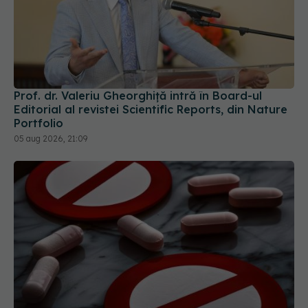
Prof. dr. Valeriu Gheorghiță intră în Board-ul
Editorial al revistei Scientific Reports, din Nature
Portfolio
05 aug 2026, 21:09
Colebil și Panzcebil, blocate temporar în farmacii.
ANMDMR explică de ce a luat măsura
06 aug 2026, 16:37