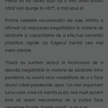
trebui să vă faceți iluzii că o veți avea atunci
când veți ajunge la vârf", a mai spus el.
Printre celelalte recomandări ale sale, Whitty a
afirmat că reducerea inegalităților în materie de
sănătate și capacitatea de a efectua cercetări
științifice rapide ca fulgerul merită cea mai
mare atenție.
"Dacă nu suntem serioși în încercarea de a
aborda inegalitățile în materie de sănătate între
pandemii, nu există nicio modalitate de a o face
atunci când pandemiile apar. Cel mai important
lucru care cred că merită puțin mai mult accent
este să avem mecanismul de a putea face
cercetare foarte, foarte rapid", a spus el.