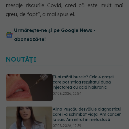
mesaje riscurile Covid, cred că este mult mai
greu, de fapt", a mai spus el.
Urmărește-ne și pe Google News -
abonează‑te!
NOUTĂȚI
Alina Pușcău dezvăluie diagnosticul
care i-a schimbat viața: Am cancer
la sân. Am intrat în metastază
07.08.2026, 12:39
Greșeala care îți crește tensiunea
arterială. Nu este doar sarea din
solniță
07.08.2026, 12:14