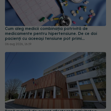
Cum aleg medicii combinația potrivită de
medicamente pentru hipertensiune. De ce doi
pacienți cu aceeași tensiune pot primi
tratamente diferite
06 aug 2026, 16:19
Pană majoră de curent afectează activitatea
Spitalului Județean, la Sibiu
31 iul 2026, 17:31