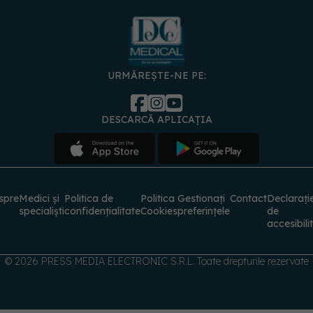
URMĂREȘTE-NE PE:
DESCARCĂ APLICAȚIA
spre
Medici și
Politica de
Politica
Gestionați
Contact
Declarați
specialiști
confidențialitate
Cookies
preferințele
de
accesibili
© 2026 PRESS MEDIA ELECTRONIC S.R.L. Toate drepturile rezervate