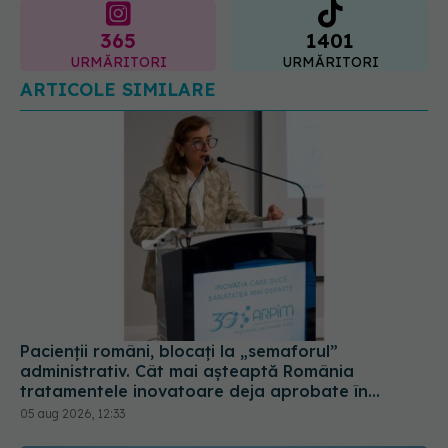
ARTICOLE SIMILARE
Pacienții români, blocați la „semaforul”
administrativ. Cât mai așteaptă România
tratamentele inovatoare deja aprobate în
Europa
05 aug 2026, 12:33