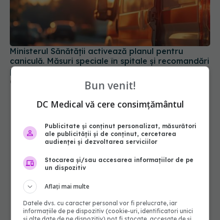
Ministerul Sănătății activează planul pentru
caniculă. Măsuri speciale în spitale și recomandări
pentru populație
03 aug 2026, 10:30
Bun venit!
DC Medical vă cere consimțământul
Publicitate și conținut personalizat, măsurători
ale publicității și de conținut, cercetarea
audienței și dezvoltarea serviciilor
Stocarea și/sau accesarea informațiilor de pe
un dispozitiv
Aflați mai multe
Datele dvs. cu caracter personal vor fi prelucrate, iar
informațiile de pe dispozitiv (cookie-uri, identificatori unici
și alte date de pe dispozitiv) pot fi stocate, accesate de și