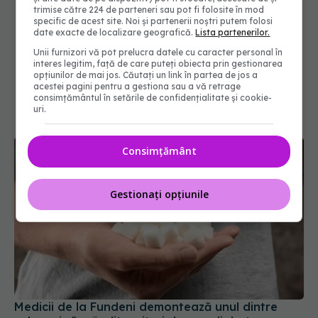
trimise către 224 de parteneri sau pot fi folosite în mod
specific de acest site. Noi și partenerii noștri putem folosi
date exacte de localizare geografică.
Lista partenerilor.
Unii furnizori vă pot prelucra datele cu caracter personal în
interes legitim, față de care puteți obiecta prin gestionarea
opțiunilor de mai jos. Căutați un link în partea de jos a
acestei pagini pentru a gestiona sau a vă retrage
consimțământul în setările de confidențialitate și cookie-
uri.
Consimțământ
Gestionați opțiunile
Medicii de la Fundeni demontează unul dintre
cele mai răspândite mituri despre diabet
06 aug 2026, 11:52