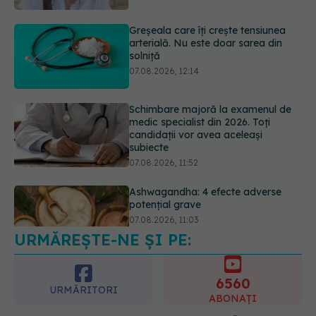
Schimbare majoră la examenul de
medic specialist din 2026. Toți
candidații vor avea aceleași
subiecte
07.08.2026, 11:52
Ashwagandha: 4 efecte adverse
potențial grave
07.08.2026, 11:03
URMĂREȘTE-NE ȘI PE:
Ți-ai mărit buzele? Cele 4 greșeli
care pot strica rezultatul după
injectarea cu acid hialuronic
6560
07.08.2026, 13:54
URMĂRITORI
ABONAȚI
365
1401
URMĂRITORI
URMĂRITORI