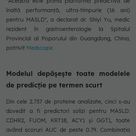
"Aceasta este prima platformă predictivă de
înaltă performanță, ultra-timpurie (16 ani)
pentru MASLD", a declarat dr. Shiyi Yu, medic
rezident în gastroenterologie la Spitalul
Provincial al Poporului din Guangdong, China,
potrivit
Medscape.
Modelul depășește toate modelele
de predicție pe termen scurt
Din cele 2.737 de proteine analizate, cinci s-au
dovedit a fi predictori solizi pentru MASLD:
CDHR2, FUOM, KRT18, ACY1 și GGT1, toate
având scoruri AUC de peste 0.79. Combinația