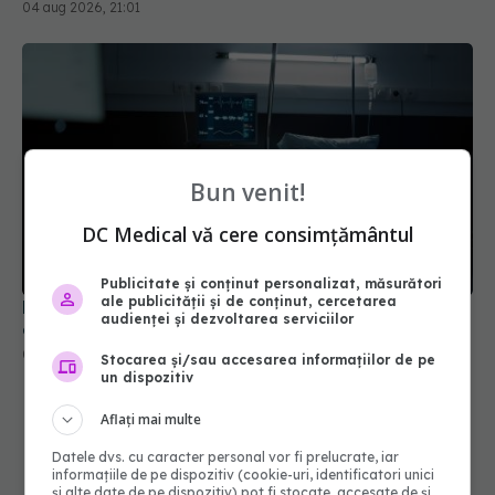
Bun venit!
PNRR: 174 de milioane de lei pentru sănătate într-
DC Medical vă cere consimțământul
o singură săptămână. Ce spitale primesc bani
07 aug 2026, 16:41
Publicitate și conținut personalizat, măsurători
ale publicității și de conținut, cercetarea
audienței și dezvoltarea serviciilor
Stocarea și/sau accesarea informațiilor de pe
un dispozitiv
Aflați mai multe
Datele dvs. cu caracter personal vor fi prelucrate, iar
informațiile de pe dispozitiv (cookie-uri, identificatori unici
și alte date de pe dispozitiv) pot fi stocate, accesate de și