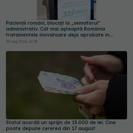
Pacienții români, blocați la „semaforul”
administrativ. Cât mai așteaptă România
tratamentele inovatoare deja aprobate în
Europa
05 aug 2026, 12:33
Statul acordă un sprijin de 15.000 de lei. Cine
poate depune cererea din 17 august
04 aug 2026, 21:01