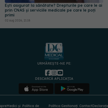
02 aug 2026, 21:18
URMĂREȘTE-NE PE:
DESCARCĂ APLICAȚIA
spre
Medici și
Politica de
Politica
Gestionați
Contact
Declarați
specialiști
confidențialitate
Cookies
preferințele
de
accesibili