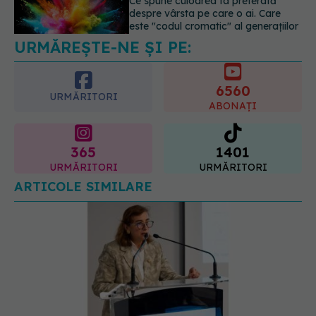
Analiza de sânge AST (SGOT): ce
înseamnă rezultatele și când sunt un
semnal de alarmă
6560
08.08.2026, 11:00
URMĂRITORI
ABONAȚI
365
1401
URMĂRITORI
URMĂRITORI
ARTICOLE SIMILARE