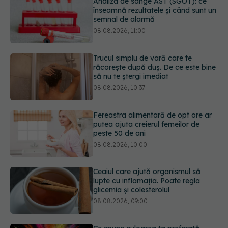
Trucul simplu de vară care te
răcorește după duș. De ce este bine
să nu te ștergi imediat
08.08.2026, 10:37
Fereastra alimentară de opt ore ar
putea ajuta creierul femeilor de
peste 50 de ani
08.08.2026, 10:00
Ceaiul care ajută organismul să
lupte cu inflamația. Poate regla
glicemia și colesterolul
08.08.2026, 09:00
Ce spune culoarea ta preferată
despre vârsta pe care o ai. Care
este "codul cromatic" al generațiilor
07.08.2026, 21:29
URMĂREȘTE-NE ȘI PE: