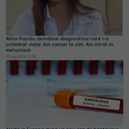
Alina Pușcău dezvăluie diagnosticul care i-a
schimbat viața: Am cancer la sân. Am intrat în
metastază
07 aug 2026, 12:39
Alertă în Europa după un nou caz de hantavirus
Anzi, singura tulpină care se transmite de la om la
om
06 aug 2026, 20:06