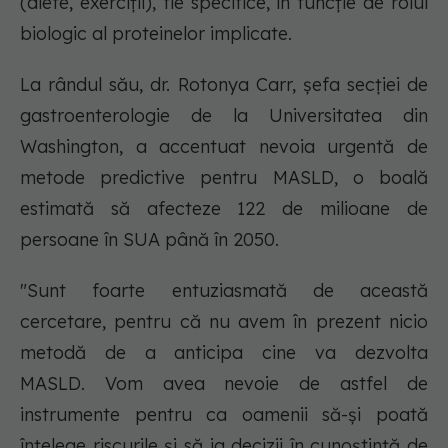
(diete, exerciții), fie specifice, în funcție de rolul
biologic al proteinelor implicate.
La rândul său, dr. Rotonya Carr, șefa secției de
gastroenterologie de la Universitatea din
Washington, a accentuat nevoia urgentă de
metode predictive pentru MASLD, o boală
estimată să afecteze 122 de milioane de
persoane în SUA până în 2050.
"Sunt foarte entuziasmată de această
cercetare, pentru că nu avem în prezent nicio
metodă de a anticipa cine va dezvolta
MASLD. Vom avea nevoie de astfel de
instrumente pentru ca oamenii să-și poată
înțelege riscurile și să ia decizii în cunoștință de