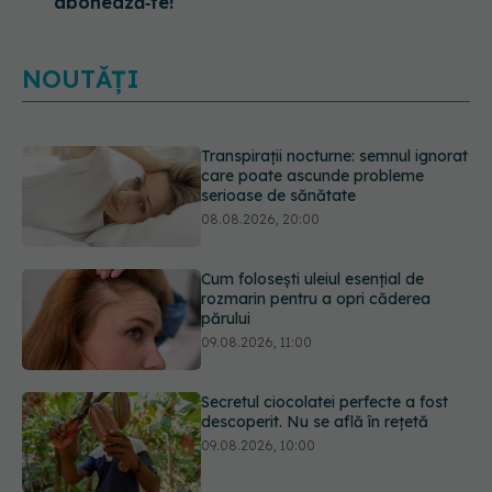
abonează‑te!
NOUTĂȚI
Transpirații nocturne: semnul ignorat
care poate ascunde probleme
serioase de sănătate
08.08.2026, 20:00
Cum folosești uleiul esențial de
rozmarin pentru a opri căderea
părului
09.08.2026, 11:00
Secretul ciocolatei perfecte a fost
descoperit. Nu se află în rețetă
09.08.2026, 10:00