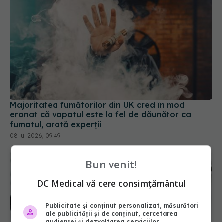
Majoritatea fumătorilor din UK cred în mod
eronat că vapatul este la fel de dăunător ca
fumatul, arată experții
08 iul 2026, 09:49
Bun venit!
DC Medical vă cere consimțământul
Publicitate și conținut personalizat, măsurători
ale publicității și de conținut, cercetarea
audienței și dezvoltarea serviciilor