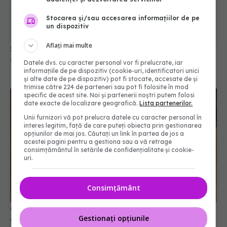
Stocarea și/sau accesarea informațiilor de pe
un dispozitiv
Aflați mai multe
Se schimbă salariile în Sănătate! Cine va încasa
sporuri de până la 50% și bonusuri noi
Datele dvs. cu caracter personal vor fi prelucrate, iar
informațiile de pe dispozitiv (cookie-uri, identificatori unici
17 iul 2026, 20:16
și alte date de pe dispozitiv) pot fi stocate, accesate de și
trimise către 224 de parteneri sau pot fi folosite în mod
specific de acest site. Noi și partenerii noștri putem folosi
date exacte de localizare geografică.
Lista partenerilor.
Unii furnizori vă pot prelucra datele cu caracter personal în
interes legitim, față de care puteți obiecta prin gestionarea
opțiunilor de mai jos. Căutați un link în partea de jos a
acestei pagini pentru a gestiona sau a vă retrage
consimțământul în setările de confidențialitate și cookie-
uri.
Consimțământ
Ce alimente sunt mai blânde cu stomacul când ai
Gestionați opțiunile
gastrită