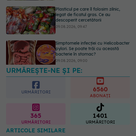
Plasticul pe care îl folosim zilnic,
legat de ficatul gras. Ce au
descoperit cercetătorii
09.08.2026, 09:47
Simptomele infecției cu Helicobacter
pylori. Se poate trăi cu această
bacterie în stomac?
09.08.2026, 09:00
URMĂREȘTE-NE ȘI PE:
6560
URMĂRITORI
ABONAȚI
365
1401
URMĂRITORI
URMĂRITORI
ARTICOLE SIMILARE