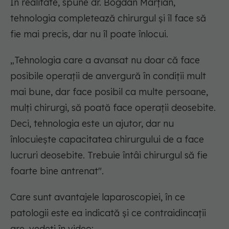
În realitate, spune dr. Bogdan Marțian,
tehnologia completează chirurgul și îl face să
fie mai precis, dar nu îl poate înlocui.
„Tehnologia care a avansat nu doar că face
posibile operații de anvergură în condiții mult
mai bune, dar face posibil ca multe persoane,
mulți chirurgi, să poată face operații deosebite.
Deci, tehnologia este un ajutor, dar nu
înlocuiește capacitatea chirurgului de a face
lucruri deosebite. Trebuie întâi chirurgul să fie
foarte bine antrenat".
Care sunt avantajele laparoscopiei, în ce
patologii este ea indicată și ce contraidincații
are, vedeți în video: