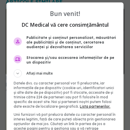
Bun venit!
DC Medical vă cere consimțământul
Publicitate și conținut personalizat, măsurători
ale publicității și de conținut, cercetarea
audienței și dezvoltarea serviciilor
Stocarea și/sau accesarea informațiilor de pe
Statul acordă un sprijin de 15.000 de lei. Cine
un dispozitiv
poate depune cererea din 17 august
Aflați mai multe
04 aug 2026, 21:01
Datele dvs. cu caracter personal vor fi prelucrate, iar
informațiile de pe dispozitiv (cookie-uri, identificatori unici
și alte date de pe dispozitiv) pot fi stocate, accesate de și
trimise către 224 de parteneri sau pot fi folosite în mod
specific de acest site. Noi și partenerii noștri putem folosi
date exacte de localizare geografică.
Lista partenerilor.
Unii furnizori vă pot prelucra datele cu caracter personal în
interes legitim, față de care puteți obiecta prin gestionarea
opțiunilor de mai jos. Căutați un link în partea de jos a
acestei pagini pentru a gestiona sau a vă retrage