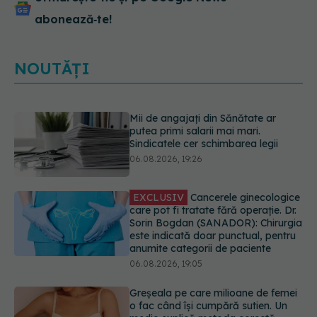
abonează‑te!
NOUTĂȚI
EXCLUSIV
Cancerele ginecologice
care pot fi tratate fără operație. Dr.
Sorin Bogdan (SANADOR): Chirurgia
este indicată doar punctual, pentru
anumite categorii de paciente
06.08.2026, 19:05
Greșeala pe care milioane de femei
o fac când își cumpără sutien. Un
medic explică metoda corectă
06.08.2026, 18:08
Colebil și Panzcebil, blocate
temporar în farmacii. ANMDMR