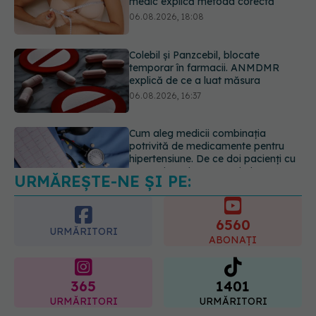
explică de ce a luat măsura
06.08.2026, 16:37
Cum aleg medicii combinația
potrivită de medicamente pentru
hipertensiune. De ce doi pacienți cu
aceeași tensiune pot primi
tratamente diferite
06.08.2026, 16:19
URMĂREȘTE-NE ȘI PE:
Mii de angajați din Sănătate ar
putea primi salarii mai mari.
Sindicatele cer schimbarea legii
6560
06.08.2026, 19:26
URMĂRITORI
ABONAȚI
365
1401
URMĂRITORI
URMĂRITORI
ARTICOLE SIMILARE