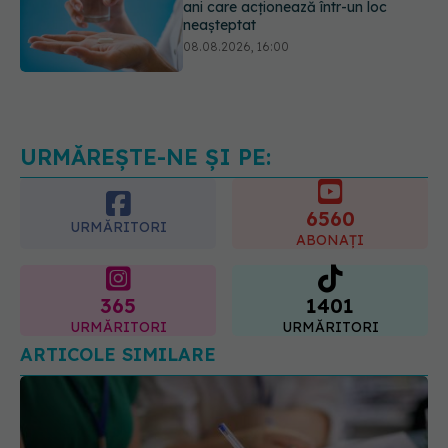
08.08.2026, 16:00
Transpirații nocturne: semnul ignorat
care poate ascunde probleme
serioase de sănătate
08.08.2026, 20:00
URMĂREȘTE-NE ȘI PE:
6560
URMĂRITORI
ABONAȚI
365
1401
URMĂRITORI
URMĂRITORI
ARTICOLE SIMILARE