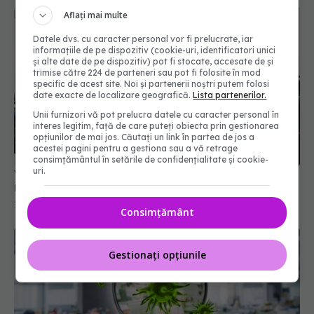
Aflați mai multe
Datele dvs. cu caracter personal vor fi prelucrate, iar
informațiile de pe dispozitiv (cookie-uri, identificatori unici
și alte date de pe dispozitiv) pot fi stocate, accesate de și
trimise către 224 de parteneri sau pot fi folosite în mod
specific de acest site. Noi și partenerii noștri putem folosi
date exacte de localizare geografică.
Lista partenerilor.
Unii furnizori vă pot prelucra datele cu caracter personal în
interes legitim, față de care puteți obiecta prin gestionarea
opțiunilor de mai jos. Căutați un link în partea de jos a
acestei pagini pentru a gestiona sau a vă retrage
consimțământul în setările de confidențialitate și cookie-
uri.
Val de angajări în spitalele și instituțiile din țară.
Unde se caută asistenți medicali și brancardieri
10 iul 2026, 08:51
Consimțământ
Gestionați opțiunile