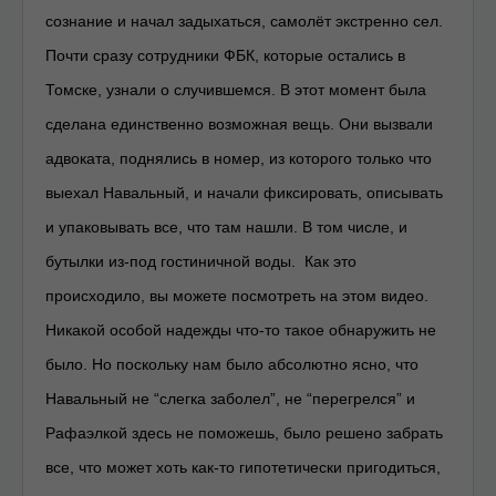
сознание и начал задыхаться, самолёт экстренно сел.
Почти сразу сотрудники ФБК, которые остались в
Томске, узнали о случившемся. В этот момент была
сделана единственно возможная вещь. Они вызвали
адвоката, поднялись в номер, из которого только что
выехал Навальный, и начали фиксировать, описывать
и упаковывать все, что там нашли. В том числе, и
бутылки из-под гостиничной воды. Как это
происходило, вы можете посмотреть на этом видео.
Никакой особой надежды что-то такое обнаружить не
было. Но поскольку нам было абсолютно ясно, что
Навальный не “слегка заболел”, не “перегрелся” и
Рафаэлкой здесь не поможешь, было решено забрать
все, что может хоть как-то гипотетически пригодиться,