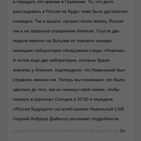
и передать это врачам в Германии. То, что дело
расследовать в России не будут, тоже было достаточно
очевидно. Так и вышло: прошел почти месяц, Россия
так и не признала отравление Алексея. Спустя две
недели именно на бутылке из томского номера
немецкая лаборатория обнаружила следы «Новичка».
А потом еще две лаборатории, которые брали
анализы у Алексея, подтвердили, что Навальный был
отравлен именно им. Теперь мы понимаем: это было
сделано до того, как он покинул свой номер, чтобы
поехать в аэропорт. Сегодня в 20.00 в передаче
«Россия Будущего» на ютюб-канале Навальный LIVE
Георгий Албуров @alburov расскажет подробности.
A post shared by
Алексей Навальный
(@navalny) on
Sep 16, 2020 at 11:59pm PDT