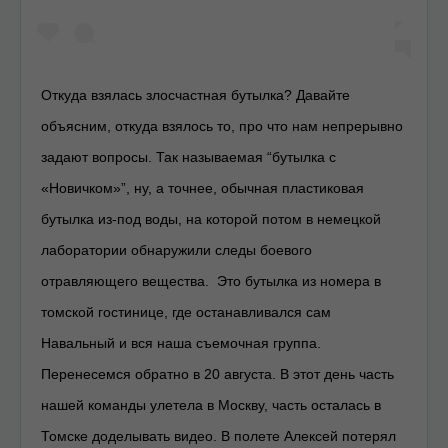
Откуда взялась злосчастная бутылка? Давайте
объясним, откуда взялось то, про что нам непрерывно
задают вопросы. Так называемая “бутылка с
«Новичком»”, ну, а точнее, обычная пластиковая
бутылка из-под воды, на которой потом в немецкой
лаборатории обнаружили следы боевого
отравляющего вещества. Это бутылка из номера в
томской гостинице, где останавливался сам
Навальный и вся наша съемочная группа.
Перенесемся обратно в 20 августа. В этот день часть
нашей команды улетела в Москву, часть осталась в
Томске доделывать видео. В полете Алексей потерял