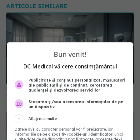
Bun venit!
DC Medical vă cere consimțământul
Cseke Attila, anunț de ultimă oră despre spitalele
Publicitate și conținut personalizat, măsurători
din țară
ale publicității și de conținut, cercetarea
audienței și dezvoltarea serviciilor
31 iul 2026, 10:31
Stocarea și/sau accesarea informațiilor de pe
un dispozitiv
Aflați mai multe
Datele dvs. cu caracter personal vor fi prelucrate, iar
informațiile de pe dispozitiv (cookie-uri, identificatori unici
și alte date de pe dispozitiv) pot fi stocate, accesate de și