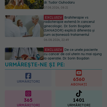
(SANADOR) explică diferența și
cum acționează tratamentul
06.08.2026, 22:49
EXCLUSIV
De ce unele paciente
cu cancer de col uterin nu mai ajung
la operație. Dr. Sorin Bogdan
(SANADOR): Intervenția
chirurgicală, doar în situații
particulare
06.08.2026, 20:45
URMĂREȘTE-NE ȘI PE:
EXCLUSIV
Ce grăbește apariția
ridurilor. Nu este doar vârsta. Ce
spun dermatologii
6560
07.08.2026, 10:02
URMĂRITORI
ABONAȚI
365
1401
URMĂRITORI
URMĂRITORI
ARTICOLE SIMILARE