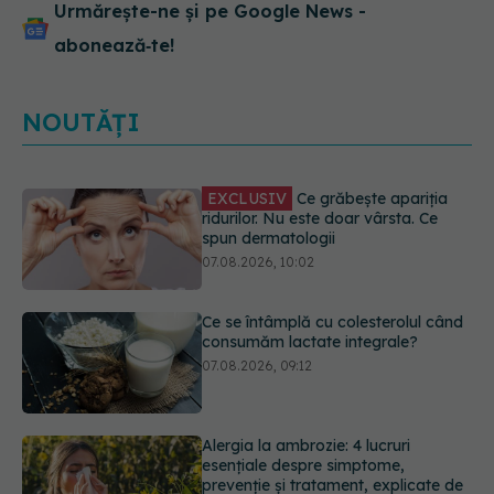
Urmărește-ne și pe Google News -
abonează‑te!
NOUTĂȚI
Ce se întâmplă cu colesterolul când
consumăm lactate integrale?
07.08.2026, 09:12
Alergia la ambrozie: 4 lucruri
esențiale despre simptome,
prevenție și tratament, explicate de
dr. Tudor Ciuhodaru
07.08.2026, 08:21
EXCLUSIV
Brahiterapie vs
radioterapie externă în cancerul
ginecologic. Dr. Sorin Bogdan