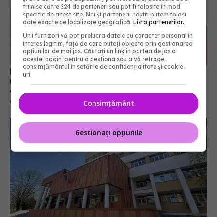
trimise către 224 de parteneri sau pot fi folosite în mod
specific de acest site. Noi și partenerii noștri putem folosi
date exacte de localizare geografică.
Lista partenerilor.
Unii furnizori vă pot prelucra datele cu caracter personal în
interes legitim, față de care puteți obiecta prin gestionarea
opțiunilor de mai jos. Căutați un link în partea de jos a
Persoanele peste 65 de ani care iau multe
acestei pagini pentru a gestiona sau a vă retrage
medicamente ar putea avea un risc mai mare de
consimțământul în setările de confidențialitate și cookie-
uri.
deces. Ce arată studiul
03 aug 2026, 15:21
Consimțământ
Gestionați opțiunile