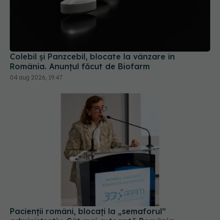
Colebil și Panzcebil, blocate la vânzare în
România. Anunțul făcut de Biofarm
04 aug 2026, 19:47
Pacienții români, blocați la „semaforul”
administrativ. Cât mai așteaptă România
tratamentele inovatoare deja aprobate în