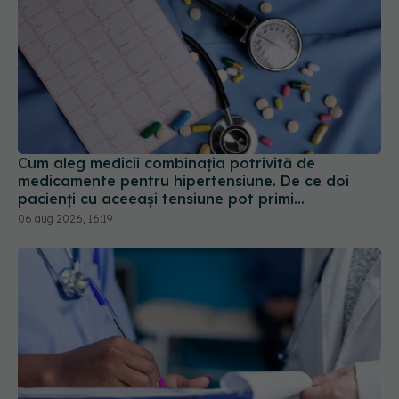
Cum aleg medicii combinația potrivită de
medicamente pentru hipertensiune. De ce doi
pacienți cu aceeași tensiune pot primi
tratamente diferite
06 aug 2026, 16:19