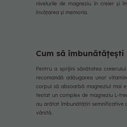
nivelurile de magneziu în creier și î
învățarea și memoria.
Cum să îmbunătățești
Pentru a sprijini sănătatea creierul
recomandă adăugarea unor vitamine î
corpul să absoarbă magneziul mai efi
testat un complex de magneziu L-treo
au arătat îmbunătățiri semnificative al
vârstă.