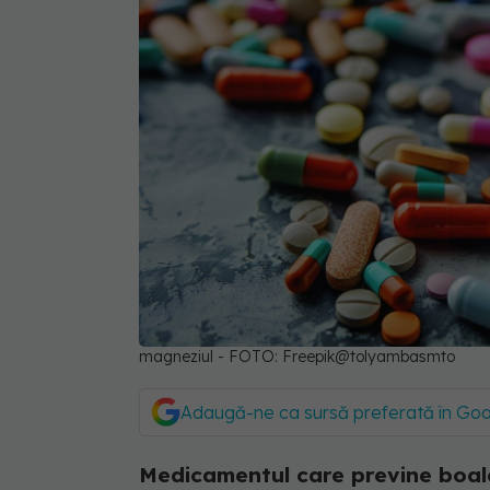
magneziul - FOTO: Freepik@tolyambasmto
Adaugă-ne ca sursă preferată în Go
Medicamentul care previne boala