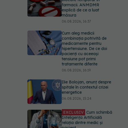
farmacii. ANMDMR
explică de ce a luat
măsura
06.08.2026, 16:37
Cum aleg medicii
combinația potrivită de
medicamente pentru
hipertensiune. De ce doi
pacienți cu aceeași
tensiune pot primi
tratamente diferite
06.08.2026, 16:19
Ilie Bolojan, anunț despre
spitale în contextul crizei
energetice
06.08.2026, 15:24
EXCLUSIV
Cum schimbă
Inteligența Artificială
relația dintre medic și
pacient