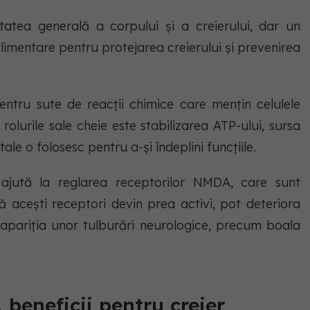
tatea generală a corpului și a creierului, dar un
plimentare pentru protejarea creierului și prevenirea
entru sute de reacții chimice care mențin celulele
e rolurile sale cheie este stabilizarea ATP-ului, sursa
ale o folosesc pentru a-și îndeplini funcțiile.
ajută la reglarea receptorilor NMDA, care sunt
ă acești receptori devin prea activi, pot deteriora
a apariția unor tulburări neurologice, precum boala
 beneficii pentru creier