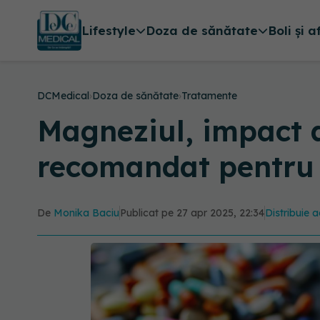
Lifestyle
Doza de sănătate
Boli și a
DCMedical
›
Doza de sănătate
›
Tratamente
Magneziul, impact a
recomandat pentru 
De
Monika Baciu
Publicat pe 27 apr 2025, 22:34
Distribuie a