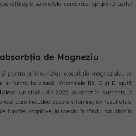
mbunătățește semnalele cerebrale, sprijinind astfel
 absorbția de Magneziu
ui și pentru a îmbunătăți absorbția magneziului, se
n rutina ta zilnică. Vitaminele B6, C și D ajută
cient. Un studiu din 2022, publicat în Nutrients, a
naat care includea aceste vitamine, iar rezultatele
e funcției cognitive, în special în rândul adulților în