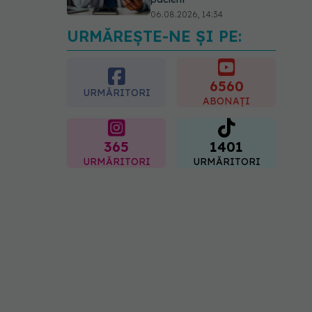
06.08.2026, 14:34
URMĂREȘTE-NE ȘI PE:
Greșeala pe care milioane
de femei o fac când își
cumpără sutien. Un medic
explică metoda corectă
6560
URMĂRITORI
06.08.2026, 18:08
ABONAȚI
365
1401
URMĂRITORI
URMĂRITORI