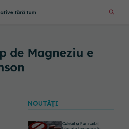
native fără fum
ip de Magneziu e
nson
NOUTĂȚI
Colebil și Panzcebil,
blocate temporar în