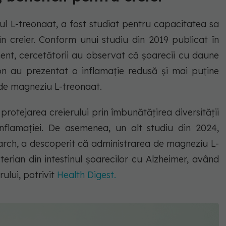
ul L-treonaat, a fost studiat pentru capacitatea sa
in creier. Conform unui studiu din 2019 publicat în
nt, cercetătorii au observat că șoarecii cu daune
n au prezentat o inflamație redusă și mai puține
de magneziu L-treonaat.
rotejarea creierului prin îmbunătățirea diversității
inflamației. De asemenea, un alt studiu din 2024,
arch, a descoperit că administrarea de magneziu L-
terian din intestinul șoarecilor cu Alzheimer, având
ului, potrivit
Health Digest.