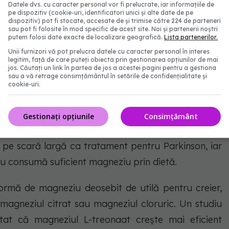
Datele dvs. cu caracter personal vor fi prelucrate, iar informațiile de
pe dispozitiv (cookie-uri, identificatori unici și alte date de pe
dispozitiv) pot fi stocate, accesate de și trimise către 224 de parteneri
 Ce tip de Magneziu e recomandat pentru a preveni
sau pot fi folosite în mod specific de acest site. Noi și partenerii noștri
putem folosi date exacte de localizare geografică.
Lista partenerilor.
- FOTO: Freepik@fotoarhiv0001
Unii furnizori vă pot prelucra datele cu caracter personal în interes
legitim, față de care puteți obiecta prin gestionarea opțiunilor de mai
jos. Căutați un link în partea de jos a acestei pagini pentru a gestiona
sau a vă retrage consimțământul în setările de confidențialitate și
n, legătură
cookie-uri.
ată cu dezvoltarea bolii Parkinson, conform unei
Gestionați opțiunile
Consimțământ
ournal of Molecular Sciences. Deși această legătură
at pe scară largă ca tratament pentru Parkinson, iar
u consumă suficient magneziu prin dietă.
ormă de magneziu deosebit de utilă pentru creier,
magneziul citrat sau magneziul cloruric. Un studiu
at că magneziul L-treonaat crește mai eficient