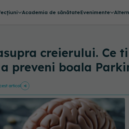
fecțiuni
Academia de sănătate
Evenimente
Alter
supra creierului. Ce t
a preveni boala Parki
cest articol