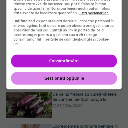
trimise către 224 de parteneri sau pot fi folosite în mod
specific de acest site. Noi și partenerii noștri putem folosi
Urmărește-ne și pe Google News -
date exacte de localizare geografică.
Lista partenerilor.
Unii furnizori vă pot prelucra datele cu caracter personal în
abonează‑te!
interes legitim, față de care puteți obiecta prin gestionarea
opțiunilor de mai jos. Căutați un link în partea de jos a
acestei pagini pentru a gestiona sau a vă retrage
consimțământul în setările de confidențialitate și cookie-
NOUTĂȚI
uri.
Consimțământ
De ce nu trebuie să cureți vinetele.
Ce conține, de fapt, coaja lor
09.08.2026, 20:00
Gestionați opțiunile
Excrescențele cutanate benigne în
zona genitală: cauze, simptome,
diagnostic și opțiuni de tratament
09.08.2026, 19:00
Guma de mestecat care a captat