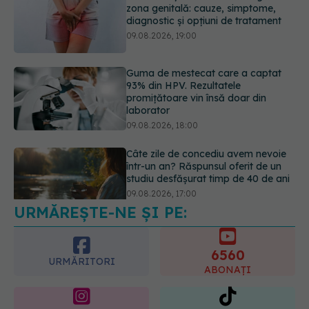
93% din HPV. Rezultatele
promițătoare vin însă doar din
laborator
09.08.2026, 18:00
Câte zile de concediu avem nevoie
într-un an? Răspunsul oferit de un
studiu desfășurat timp de 40 de ani
09.08.2026, 17:00
Reclamele din platformele medicale
AI pot influența prescrierea
medicamentelor
09.08.2026, 21:00
URMĂREȘTE-NE ȘI PE:
6560
URMĂRITORI
ABONAȚI