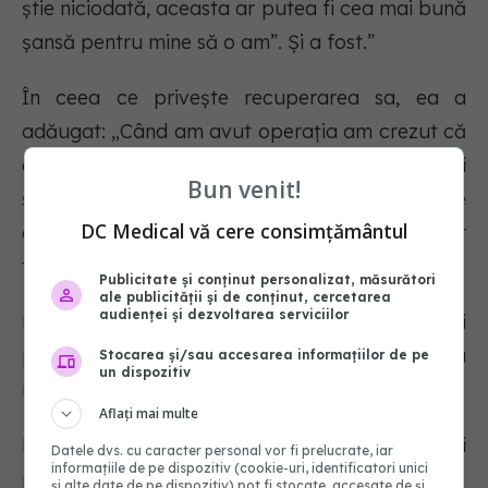
știe niciodată, aceasta ar putea fi cea mai bună
șansă pentru mine să o am”. Și a fost.”
În ceea ce privește recuperarea sa, ea a
adăugat: „Când am avut operația am crezut că
este posibil să stau în spital săptămâni sau luni
Bun venit!
și am fost acasă în câteva zile. Am avut vedere
DC Medical vă cere consimțământul
dublă timp de aproximativ trei luni, dar în rest
totul a fost bine”.
Publicitate și conținut personalizat, măsurători
ale publicității și de conținut, cercetarea
audienței și dezvoltarea serviciilor
Ea a spus că s-a pus în locul pacienților săi
pentru a se ajuta în timpul recuperării și a
Stocarea și/sau accesarea informațiilor de pe
un dispozitiv
rămas cu o cicatrice „foarte mică”.
Aflați mai multe
Ea a adăugat: „Dacă nu te uiți cu atenție, nu vei
Datele dvs. cu caracter personal vor fi prelucrate, iar
informațiile de pe dispozitiv (cookie-uri, identificatori unici
putea să vezi.”
și alte date de pe dispozitiv) pot fi stocate, accesate de și