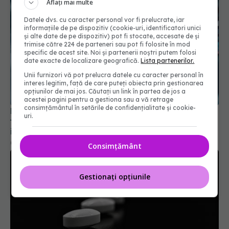
Aflați mai multe
Datele dvs. cu caracter personal vor fi prelucrate, iar
informațiile de pe dispozitiv (cookie-uri, identificatori unici
și alte date de pe dispozitiv) pot fi stocate, accesate de și
trimise către 224 de parteneri sau pot fi folosite în mod
specific de acest site. Noi și partenerii noștri putem folosi
date exacte de localizare geografică.
Lista partenerilor.
Unii furnizori vă pot prelucra datele cu caracter personal în
interes legitim, față de care puteți obiecta prin gestionarea
Pacienții ar putea avea acces mai rapid la
opțiunilor de mai jos. Căutați un link în partea de jos a
tratamente. UNIFARM anunță un parteneriat
acestei pagini pentru a gestiona sau a vă retrage
important
consimțământul în setările de confidențialitate și cookie-
uri.
04 aug 2026, 12:30
Consimțământ
Gestionați opțiunile