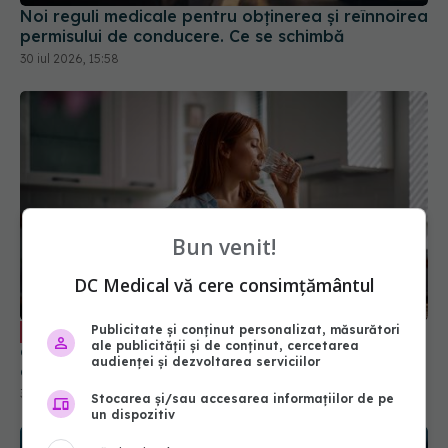
30 iul 2026, 15:58
Bun venit!
DC Medical vă cere consimțământul
Substanțele rezultate din clorinarea
EXCLUSIV
apei au fost asociate cu un risc mai mare de
cancer uterin, arată un studiu
Publicitate și conținut personalizat, măsurători
ale publicității și de conținut, cercetarea
30 iul 2026, 10:11
audienței și dezvoltarea serviciilor
Stocarea și/sau accesarea informațiilor de pe
un dispozitiv