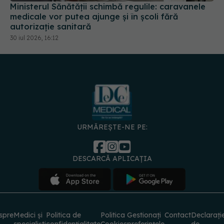
autorizație sanitară
30 iul 2026, 16:12
URMĂREȘTE-NE PE:
DESCARCĂ APLICAȚIA
spre
Medici și
Politica de
Politica
Gestionați
Contact
Declarați
specialiști
confidențialitate
Cookies
preferințele
de
accesibili