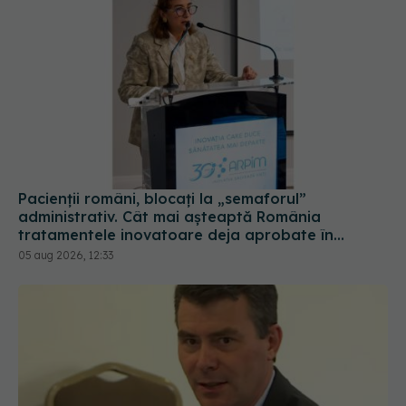
Pacienții români, blocați la „semaforul”
administrativ. Cât mai așteaptă România
tratamentele inovatoare deja aprobate în
Europa
05 aug 2026, 12:33