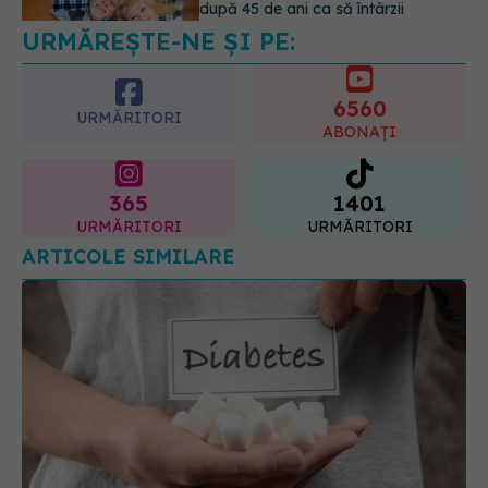
temporar în farmacii. ANMDMR
explică de ce a luat măsura
6560
06.08.2026, 16:37
URMĂRITORI
ABONAȚI
365
1401
URMĂRITORI
URMĂRITORI
ARTICOLE SIMILARE