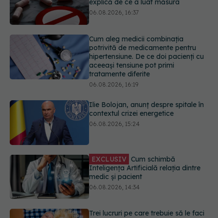
hipertensiune. De ce doi pacienți cu
aceeași tensiune pot primi
tratamente diferite
06.08.2026, 16:19
Ilie Bolojan, anunț despre spitale în
contextul crizei energetice
06.08.2026, 15:24
EXCLUSIV
Cum schimbă
Inteligența Artificială relația dintre
medic și pacient
06.08.2026, 14:34
Trei lucruri pe care trebuie să le faci
după 45 de ani ca să întârzii
demența cu până la 13 ani
06.08.2026, 13:03
URMĂREȘTE-NE ȘI PE:
Colebil și Panzcebil, blocate