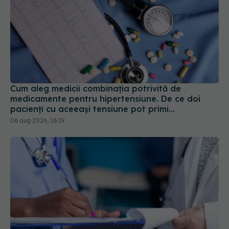
Cum aleg medicii combinația potrivită de
medicamente pentru hipertensiune. De ce doi
pacienți cu aceeași tensiune pot primi
tratamente diferite
06 aug 2026, 16:19