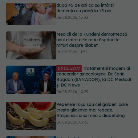
Medicii de la Fundeni demontează
unul dintre cele mai răspândite
mituri despre diabet
06.08.2026, 11:52
EXCLUSIV
Tratamentul modern al
cancerelor ginecologice. Dr. Sorin
Bogdan (SANADOR), la DC Medical
și DC News
06.08.2026, 10:29
Pepenele roșu sau cel galben: care
crește glicemia mai repede.
Răspunsul unui medic diabetolog
06.08.2026, 09:36
Adevărul despre tratamentul cu
doze mari de Vitamina D în cancerul
colorectal
06.08.2026, 08:06