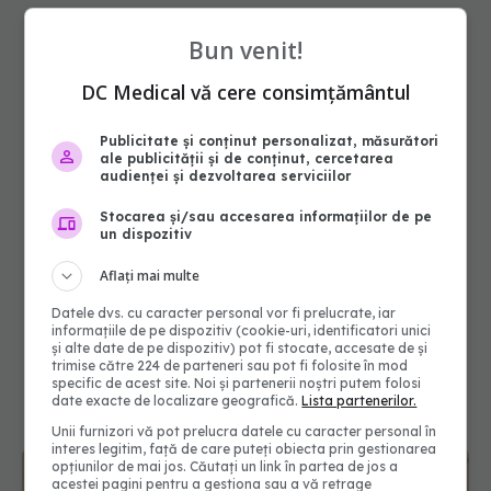
Bun venit!
DC Medical vă cere consimțământul
Publicitate și conținut personalizat, măsurători
ale publicității și de conținut, cercetarea
audienței și dezvoltarea serviciilor
Stocarea și/sau accesarea informațiilor de pe
un dispozitiv
Aflați mai multe
Datele dvs. cu caracter personal vor fi prelucrate, iar
informațiile de pe dispozitiv (cookie-uri, identificatori unici
și alte date de pe dispozitiv) pot fi stocate, accesate de și
trimise către 224 de parteneri sau pot fi folosite în mod
specific de acest site. Noi și partenerii noștri putem folosi
date exacte de localizare geografică.
Lista partenerilor.
Unii furnizori vă pot prelucra datele cu caracter personal în
interes legitim, față de care puteți obiecta prin gestionarea
opțiunilor de mai jos. Căutați un link în partea de jos a
acestei pagini pentru a gestiona sau a vă retrage