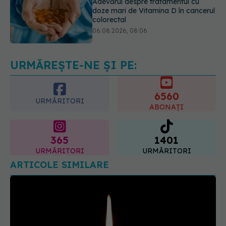
Trei lucruri pe care trebuie să le faci
după 45 de ani ca să întârzii
demența cu până la 13 ani
06.08.2026, 13:03
URMĂREȘTE-NE ȘI PE:
6560
URMĂRITORI
ABONAȚI
365
1401
URMĂRITORI
URMĂRITORI
ARTICOLE SIMILARE