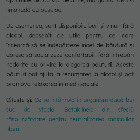
apă minerală cu suc de afine, margarita falsă și
limonadă cu busuioc.
De asemenea, sunt disponibile beri și vinuri fără
alcool, deosebit de utile pentru cei care
încearcă să se îndepărteze încet de băutură și
doresc să socializeze confortabil, fără întrebări
nedorite cu privire la alegerea băuturii. Aceste
băuturi pot ajuta la renunțarea la alcool și pot
promova relaxarea în medii sociale.
Citește și:
Ce se întâmplă în organism dacă bei
suc de sfeclă. Betalainele din sfeclă
răspunzătoare pentru neutralizarea radicalilor
liberi