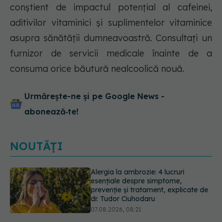
conștient de impactul potențial al cafeinei,
aditivilor vitaminici și suplimentelor vitaminice
asupra sănătății dumneavoastră. Consultați un
furnizor de servicii medicale înainte de a
consuma orice băutură nealcoolică nouă.
Urmărește-ne și pe Google News -
abonează‑te!
NOUTĂȚI
EXCLUSIV
Brahiterapie vs
radioterapie externă în cancerul
ginecologic. Dr. Sorin Bogdan
(SANADOR) explică diferența și
cum acționează tratamentul