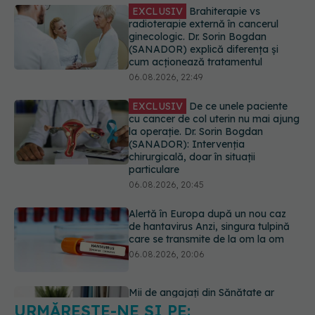
06.08.2026, 22:49
EXCLUSIV
De ce unele paciente
cu cancer de col uterin nu mai ajung
la operație. Dr. Sorin Bogdan
(SANADOR): Intervenția
chirurgicală, doar în situații
particulare
06.08.2026, 20:45
Alertă în Europa după un nou caz
de hantavirus Anzi, singura tulpină
care se transmite de la om la om
06.08.2026, 20:06
Mii de angajați din Sănătate ar
putea primi salarii mai mari.
Sindicatele cer schimbarea legii
06.08.2026, 19:26
URMĂREȘTE-NE ȘI PE:
Alergia la ambrozie: 4 lucruri
esențiale despre simptome,