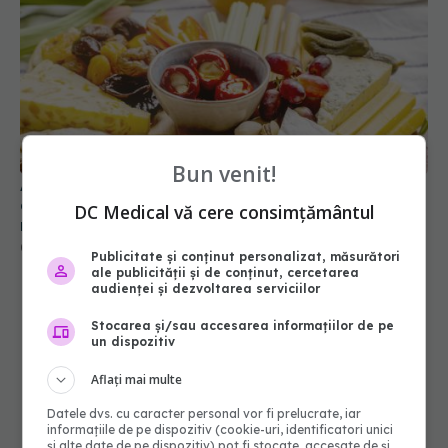
Alimentul pe care medicii recomandă să îl eviți pe
Bun venit!
caniculă. Maioneza poate deveni un pericol dacă
nu este păstrată corect
DC Medical vă cere consimțământul
01 aug 2026, 19:18
Publicitate și conținut personalizat, măsurători
ale publicității și de conținut, cercetarea
audienței și dezvoltarea serviciilor
Stocarea și/sau accesarea informațiilor de pe
un dispozitiv
Aflați mai multe
Datele dvs. cu caracter personal vor fi prelucrate, iar
informațiile de pe dispozitiv (cookie-uri, identificatori unici
și alte date de pe dispozitiv) pot fi stocate, accesate de și