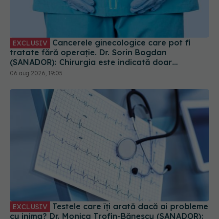
Cancerele ginecologice care pot fi
EXCLUSIV
tratate fără operație. Dr. Sorin Bogdan
(SANADOR): Chirurgia este indicată doar
punctual, pentru anumite categorii de paciente
06 aug 2026, 19:05
Testele care îți arată dacă ai probleme
EXCLUSIV
cu inima? Dr. Monica Trofin-Bănescu (SANADOR):
Investigații amănunțite