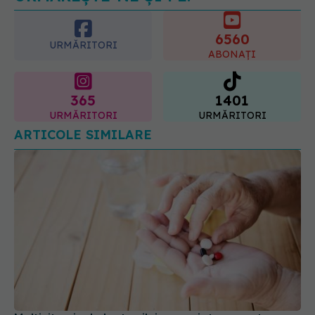
prevenție și tratament, explicate de
6560
dr. Tudor Ciuhodaru
URMĂRITORI
ABONAȚI
07.08.2026, 08:21
365
1401
URMĂRITORI
URMĂRITORI
ARTICOLE SIMILARE
Multivitaminele luate zilnic, asociate cu o stare