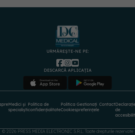
URMĂREȘTE-NE PE:
DESCARCĂ APLICAȚIA
spre
Medici și
Politica de
Politica
Gestionați
Contact
Declarați
specialiști
confidențialitate
Cookies
preferințele
de
accesibili
© 2026 PRESS MEDIA ELECTRONIC S.R.L. Toate drepturile rezervate