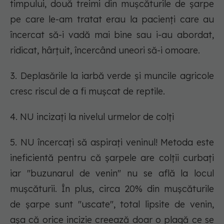
timpului, două treimi din mușcăturile de șarpe
pe care le-am tratat erau la pacienți care au
încercat să-i vadă mai bine sau i-au abordat,
ridicat, hârțuit, încercând uneori să-i omoare.
3. Deplasările la iarbă verde şi muncile agricole
cresc riscul de a fi mușcat de reptile.
4. NU incizați la nivelul urmelor de colți
5. NU încercați să aspirați veninul! Metoda este
ineficientă pentru că șarpele are colții curbați
iar "buzunarul de venin" nu se află la locul
mușcăturii. În plus, circa 20% din mușcăturile
de șarpe sunt "uscate", total lipsite de venin,
așa că orice incizie creează doar o plagă ce se