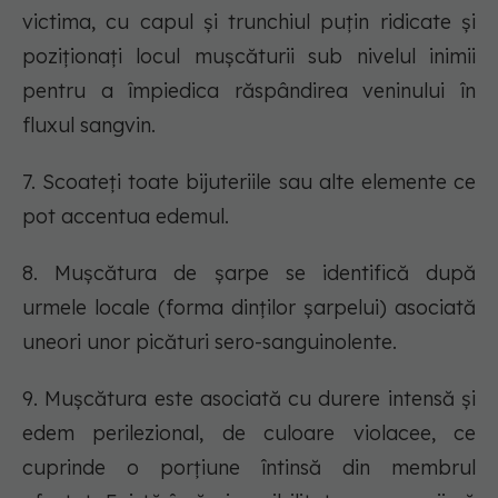
victima, cu capul şi trunchiul puţin ridicate şi
poziționați locul mușcăturii sub nivelul inimii
pentru a împiedica răspândirea veninului în
fluxul sangvin.
7. Scoateți toate bijuteriile sau alte elemente ce
pot accentua edemul.
8. Mușcătura de șarpe se identifică după
urmele locale (forma dinților șarpelui) asociată
uneori unor picături sero-sanguinolente.
9. Mușcătura este asociată cu durere intensă şi
edem perilezional, de culoare violacee, ce
cuprinde o porțiune întinsă din membrul