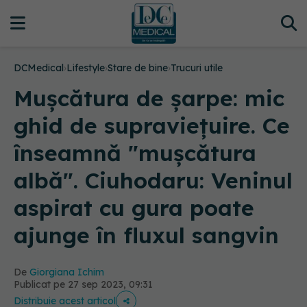
DCMedical
›
Lifestyle
›
Stare de bine
›
Trucuri utile
Mușcătura de șarpe: mic
ghid de supraviețuire. Ce
înseamnă "mușcătura
albă". Ciuhodaru: Veninul
aspirat cu gura poate
ajunge în fluxul sangvin
De
Giorgiana Ichim
Publicat pe 27 sep 2023, 09:31
Distribuie acest articol