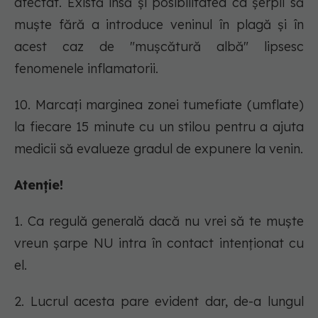
afectat. Există însă şi posibilitatea ca șerpii să
muște fără a introduce veninul în plagă şi în
acest caz de "mușcătură albă" lipsesc
fenomenele inflamatorii.
10. Marcați marginea zonei tumefiate (umflate)
la fiecare 15 minute cu un stilou pentru a ajuta
medicii să evalueze gradul de expunere la venin.
Atenție!
1. Ca regulă generală dacă nu vrei să te muște
vreun șarpe NU intra în contact intenționat cu
el.
2. Lucrul acesta pare evident dar, de-a lungul