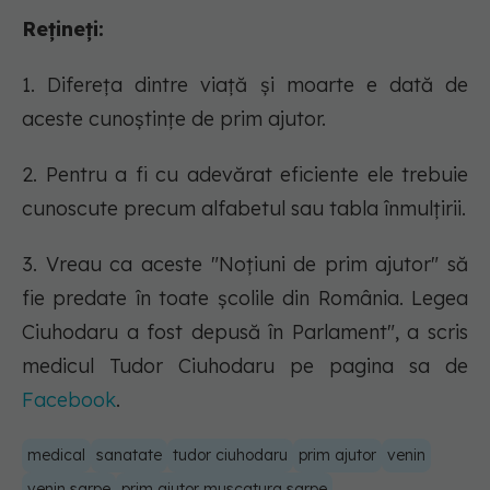
Rețineți:
1. Difereța dintre viață și moarte e dată de
aceste cunoștințe de prim ajutor.
2. Pentru a fi cu adevărat eficiente ele trebuie
cunoscute precum alfabetul sau tabla înmulțirii.
3. Vreau ca aceste "Noțiuni de prim ajutor" să
fie predate în toate școlile din România. Legea
Ciuhodaru a fost depusă în Parlament", a scris
medicul Tudor Ciuhodaru pe pagina sa de
Facebook
.
medical
sanatate
tudor ciuhodaru
prim ajutor
venin
venin sarpe
prim ajutor muscatura sarpe