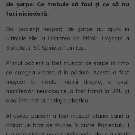
de șarpe. Ce trebuie să faci și ce să nu
faci niciodată.
Doi pacienți mușcați de şarpe au ajuns în
ultimele zile la Unitatea de Primiri Urgenţe a
Spitalului "Sf. Spiridon" din Iași.
Primul pacient a fost mușcat de șarpe în timp
ce culegea vreascuri în pădure. Acesta a fost
mușcat la nivelul mâinii drepte, a avut
manifestări neurologice, a fost tratat la UPU şi
apoi internat la chirirgie plastică.
Al doilea pacient a fost mușcat atunci când a
ridicat un braţ de frunze, în curte. Pacientului i
s-a administrat un ser antiviperin, dar s-a simţit