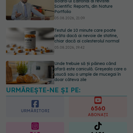
Testul de 10 minute care poate
arăta dacă ai nevoie de statine,
chiar dacă ai colesterolul normal
05.08.2026, 19:42
Unde trebuie să ții pâinea când
afară este caniculă. Greșeala care o
usucă sau o umple de mucegai în
doar câteva zile
05.08.2026, 18:33
URMĂREȘTE-NE ȘI PE:
Adevărul despre tratamentul cu
doze mari de Vitamina D în cancerul
colorectal
6560
06.08.2026, 08:06
URMĂRITORI
ABONAȚI
365
1401
URMĂRITORI
URMĂRITORI
ARTICOLE SIMILARE