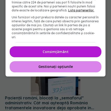
trimise către 224 de parteneri sau pot fi folosite în mod
specific de acest site. Noi și partenerii noștri putem folosi
date exacte de localizare geografică.
Lista partenerilor.
Unii furnizori vă pot prelucra datele cu caracter personal în
interes legitim, față de care puteți obiecta prin gestionarea
opțiunilor de mai jos. Căutați un link în partea de jos a
acestei pagini pentru a gestiona sau a vă retrage
consimțământul în setările de confidențialitate și cookie-
uri.
Consimțământ
Gestionați opțiunile
Pacienții români, blocați la „semaforul”
administrativ. Cât mai așteaptă România
tratamentele inovatoare deja aprobate în
Europa
05 aug 2026, 12:33