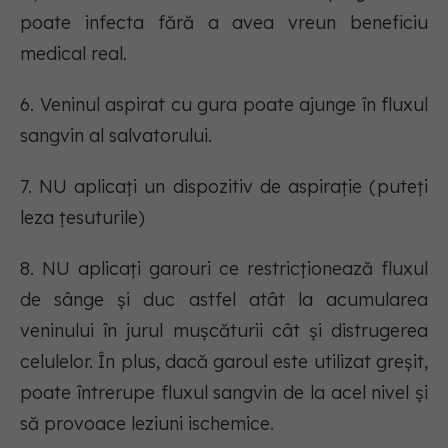
poate infecta fără a avea vreun beneficiu
medical real.
6. Veninul aspirat cu gura poate ajunge în fluxul
sangvin al salvatorului.
7. NU aplicați un dispozitiv de aspirație (puteți
leza țesuturile)
8. NU aplicați garouri ce restricționează fluxul
de sânge şi duc astfel atât la acumularea
veninului în jurul mușcăturii cât şi distrugerea
celulelor. În plus, dacă garoul este utilizat greșit,
poate întrerupe fluxul sangvin de la acel nivel şi
să provoace leziuni ischemice.