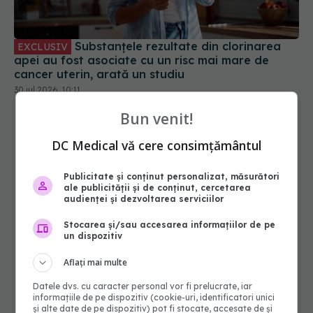
apei au fost asociate cu un risc mai mare de
cancer uterin, arată un studiu
30 iul 2026, 10:11
Bun venit!
DC Medical vă cere consimțământul
Publicitate și conținut personalizat, măsurători
ale publicității și de conținut, cercetarea
audienței și dezvoltarea serviciilor
Stocarea și/sau accesarea informațiilor de pe
un dispozitiv
Aflați mai multe
Datele dvs. cu caracter personal vor fi prelucrate, iar
informațiile de pe dispozitiv (cookie-uri, identificatori unici
și alte date de pe dispozitiv) pot fi stocate, accesate de și