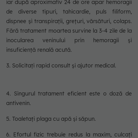
iar după aproximativ 24 de ore apar hemoragii
de diverse tipuri, tahicardie, puls filiform,
dispnee şi transpirații, grețuri, vărsături, colaps.
Fără tratament moartea survine la 3-4 zile de la
inocularea veninului prin hemoragii şi
insuficiență renală acută.
3. Solicitați rapid consult şi ajutor medical.
4. Singurul tratament eficient este o doză de
antivenin.
5. Toaletați plaga cu apă şi săpun.
6. Efortul fizic trebuie redus la maxim, culcați