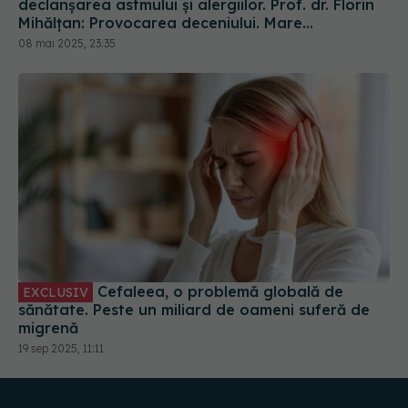
declanșarea astmului și alergiilor. Prof. dr. Florin
Mihălțan: Provocarea deceniului. Mare
amenințare
08 mai 2025, 23:35
Cefaleea, o problemă globală de
EXCLUSIV
sănătate. Peste un miliard de oameni suferă de
migrenă
19 sep 2025, 11:11