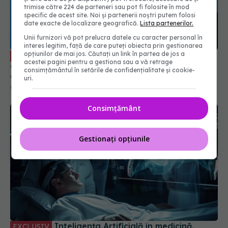
trimise către 224 de parteneri sau pot fi folosite în mod
specific de acest site. Noi și partenerii noștri putem folosi
date exacte de localizare geografică.
Lista partenerilor.
Unii furnizori vă pot prelucra datele cu caracter personal în
interes legitim, față de care puteți obiecta prin gestionarea
opțiunilor de mai jos. Căutați un link în partea de jos a
Acoperirea vaccinală, sub pragul critic
EXCLUSIV
acestei pagini pentru a gestiona sau a vă retrage
de 55%. Prof. dr. Victoria Aramă: Scădere
consimțământul în setările de confidențialitate și cookie-
dramatică
uri.
02 apr 2026, 18:53
Consimțământ
Gestionați opțiunile
Inteligența Artificială în medicină.
EXCLUSIV