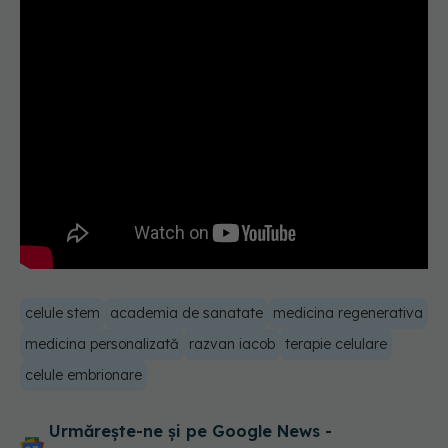
celule stem
academia de sanatate
medicina regenerativa
medicina personalizată
razvan iacob
terapie celulare
celule embrionare
Urmărește-ne și pe Google News -