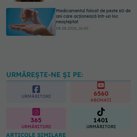
Medicamentul folosit de peste 60 de
ani care acționează într-un loc
neașteptat
08.08.2026, 16:00
Transpirații nocturne: semnul ignorat
care poate ascunde probleme
serioase de sănătate
08.08.2026, 20:00
URMĂREȘTE-NE ȘI PE:
6560
URMĂRITORI
ABONAȚI
365
1401
URMĂRITORI
URMĂRITORI
ARTICOLE SIMILARE