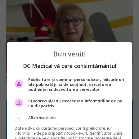
Bun venit!
DC Medical vă cere consimțământul
Vaccinare și infecții: provocările
EXCLUSIV
pediatriei. Prof. dr. Doina Pleșca | Academia de
Publicitate și conținut personalizat, măsurători
Sănătate
ale publicității și de conținut, cercetarea
02 oct 2025, 11:34
audienței și dezvoltarea serviciilor
Stocarea și/sau accesarea informațiilor de pe
un dispozitiv
Aflați mai multe
Datele dvs. cu caracter personal vor fi prelucrate, iar
informațiile de pe dispozitiv (cookie-uri, identificatori unici
și alte date de pe dispozitiv) pot fi stocate, accesate de și