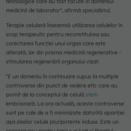
tehnologice care au fost făcute în domeniul
medicinii de laborator"
, afirmă specialistul.
Terapie celulară înseamnă utilizarea celulelor în
scop terapeutic pentru reconstituirea sau
corectarea funcției unui organ care este
alterată, iar din prisma medicinii regenerative -
stimularea regenerării organului vizat.
"E un domeniu în continuare supus la multiple
controverse din punct de vedere etic care au
pornit de la conceptul de celulă
stem
embrionară. La ora actuală, aceste controverse
sunt pe cale de a fi minimizate datorită apariției
așa-ziselor celule pluripotente induse. Este un
concept nou pentru care s-a luat și Premiul