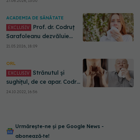
27.06.2026, 13:00
urbane care extind sezonul
alergiilor
ACADEMIA DE SĂNĂTATE
Prof. dr. Codruț
EXCLUSIV
Sarafoleanu dezvăluie
adevărul din spatele
21.05.2026, 18:09
alergiilor sezoniere
ORL
Strănutul și
EXCLUSIV
sughițul, de ce apar. Codruț
Sarafoleanu: Sunt deseori
24.10.2022, 16:56
ignorate, dar sunt extrem
de deranjate pentru
pacienți. Avem o paletă
foarte largă de alte
circumstanțe, inclusiv,
Urmărește-ne și pe Google News -
emoționale
abonează‑te!