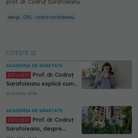
prof. dr. Codruț Sarafoleanu.
alergii
ORL
codrut sarafoleanu
CITEȘTE ȘI
ACADEMIA DE SĂNĂTATE
Prof. dr. Codruț
EXCLUSIV
Sarafoleanu explică cum
funcționează aplicația
21.05.2026, 23:46
pentru alergii
ACADEMIA DE SĂNĂTATE
Prof. dr. Codruț
EXCLUSIV
Sarafoleanu, despre
capcanele climatice și