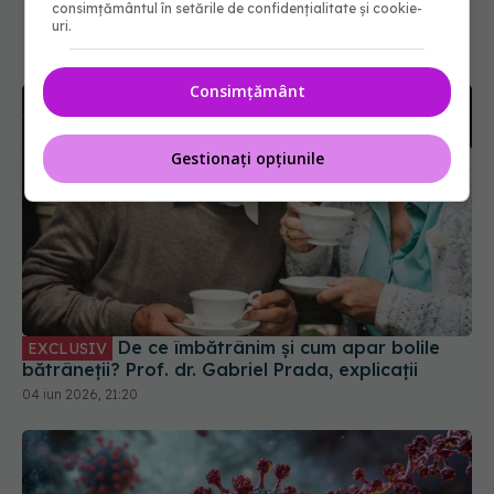
consimțământul în setările de confidențialitate și cookie-
uri.
Consimțământ
Gestionați opțiunile
De ce îmbătrânim și cum apar bolile
EXCLUSIV
bătrâneții? Prof. dr. Gabriel Prada, explicații
04 iun 2026, 21:20