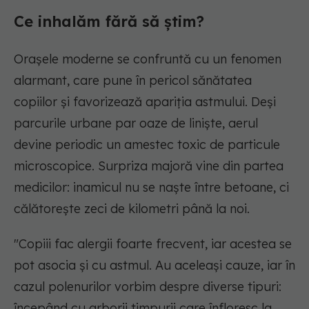
Ce inhalăm fără să știm?
Orașele moderne se confruntă cu un fenomen
alarmant, care pune în pericol sănătatea
copiilor și favorizează apariția astmului. Deși
parcurile urbane par oaze de liniște, aerul
devine periodic un amestec toxic de particule
microscopice. Surpriza majoră vine din partea
medicilor: inamicul nu se naște între betoane, ci
călătorește zeci de kilometri până la noi.
"Copiii fac alergii foarte frecvent, iar acestea se
pot asocia și cu astmul. Au aceleași cauze, iar în
cazul polenurilor vorbim despre diverse tipuri:
începând cu arborii timpurii care înfloresc la