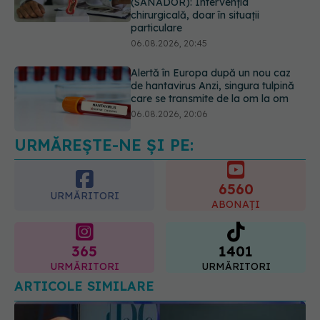
(SANADOR): Intervenția
chirurgicală, doar în situații
particulare
06.08.2026, 20:45
Alertă în Europa după un nou caz
de hantavirus Anzi, singura tulpină
care se transmite de la om la om
06.08.2026, 20:06
URMĂREȘTE-NE ȘI PE:
Mii de angajați din Sănătate ar
putea primi salarii mai mari.
Sindicatele cer schimbarea legii
6560
06.08.2026, 19:26
URMĂRITORI
ABONAȚI
365
1401
URMĂRITORI
URMĂRITORI
ARTICOLE SIMILARE