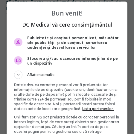
sănătate. Peste un miliard de oameni suferă de
migrenă
Bun venit!
19 sep 2025, 11:11
DC Medical vă cere consimțământul
Publicitate și conținut personalizat, măsurători
ale publicității și de conținut, cercetarea
audienței și dezvoltarea serviciilor
Stocarea și/sau accesarea informațiilor de pe
un dispozitiv
Aflați mai multe
Datele dvs. cu caracter personal vor fi prelucrate, iar
informațiile de pe dispozitiv (cookie-uri, identificatori unici
și alte date de pe dispozitiv) pot fi stocate, accesate de și
trimise către 224 de parteneri sau pot fi folosite în mod
specific de acest site. Noi și partenerii noștri putem folosi
date exacte de localizare geografică.
Lista partenerilor.
Unii furnizori vă pot prelucra datele cu caracter personal în
interes legitim, față de care puteți obiecta prin gestionarea
opțiunilor de mai jos. Căutați un link în partea de jos a
acestei pagini pentru a gestiona sau a vă retrage