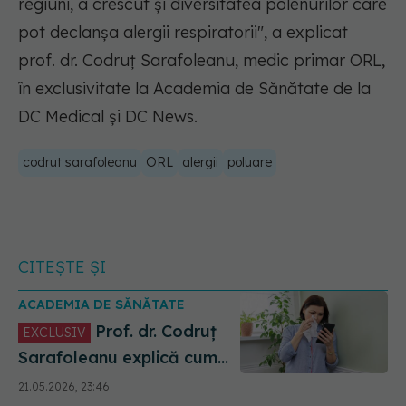
regiuni, a crescut și diversitatea polenurilor care
pot declanșa alergii respiratorii",
a explicat
prof. dr. Codruț Sarafoleanu, medic primar ORL,
în exclusivitate la Academia de Sănătate de la
DC Medical și DC News.
codrut sarafoleanu
ORL
alergii
poluare
CITEȘTE ȘI
ACADEMIA DE SĂNĂTATE
Prof. dr. Codruț
EXCLUSIV
Sarafoleanu explică cum
funcționează aplicația
21.05.2026, 23:46
pentru alergii