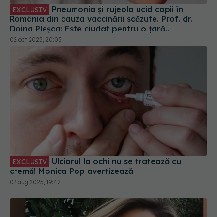
Pneumonia și rujeola ucid copii în
EXCLUSIV
România din cauza vaccinării scăzute. Prof. dr.
Doina Pleșca: Este ciudat pentru o țară
europeană
02 oct 2025, 20:03
Ulciorul la ochi nu se tratează cu
EXCLUSIV
cremă! Monica Pop avertizează
07 aug 2025, 19:42