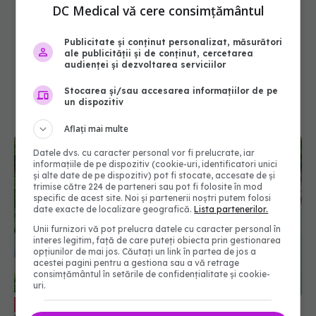
DC Medical vă cere consimțământul
Publicitate și conținut personalizat, măsurători
ale publicității și de conținut, cercetarea
audienței și dezvoltarea serviciilor
Stocarea și/sau accesarea informațiilor de pe
un dispozitiv
Aflați mai multe
Datele dvs. cu caracter personal vor fi prelucrate, iar
informațiile de pe dispozitiv (cookie-uri, identificatori unici
și alte date de pe dispozitiv) pot fi stocate, accesate de și
trimise către 224 de parteneri sau pot fi folosite în mod
specific de acest site. Noi și partenerii noștri putem folosi
date exacte de localizare geografică.
Lista partenerilor.
Unii furnizori vă pot prelucra datele cu caracter personal în
interes legitim, față de care puteți obiecta prin gestionarea
opțiunilor de mai jos. Căutați un link în partea de jos a
acestei pagini pentru a gestiona sau a vă retrage
consimțământul în setările de confidențialitate și cookie-
uri.
De ce sunt arătate femeile cu degetul.
EXCLUSIV