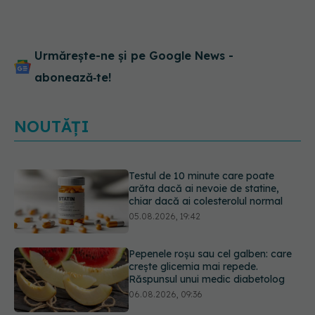
de deranjate pentru
pacienți. Avem o paletă
foarte largă de alte
circumstanțe, inclusiv,
Urmărește-ne și pe Google News -
emoționale
abonează‑te!
NOUTĂȚI
Testul de 10 minute care poate
arăta dacă ai nevoie de statine,
chiar dacă ai colesterolul normal
05.08.2026, 19:42
Pepenele roșu sau cel galben: care
crește glicemia mai repede.
Răspunsul unui medic diabetolog
06.08.2026, 09:36