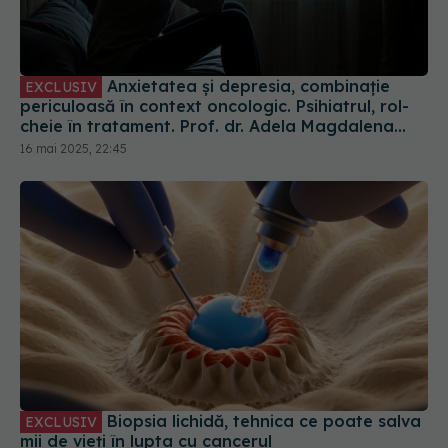
Anxietatea și depresia, combinație
EXCLUSIV
periculoasă în context oncologic. Psihiatrul, rol-
cheie în tratament. Prof. dr. Adela Magdalena
Ciobanu: Greu de tratat
16 mai 2025, 22:45
Biopsia lichidă, tehnica ce poate salva
EXCLUSIV
mii de vieți în lupta cu cancerul