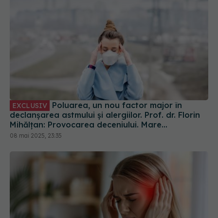
Poluarea, un nou factor major în
EXCLUSIV
declanșarea astmului și alergiilor. Prof. dr. Florin
Mihălțan: Provocarea deceniului. Mare
amenințare
08 mai 2025, 23:35