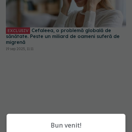
Cefaleea, o problemă globală de
EXCLUSIV
sănătate. Peste un miliard de oameni suferă de
migrenă
19 sep 2025, 11:11
Bun venit!