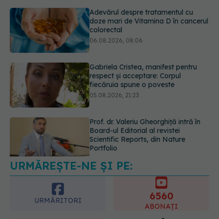
Adevărul despre tratamentul cu
doze mari de Vitamina D în cancerul
colorectal
06.08.2026, 08:06
Gabriela Cristea, manifest pentru
respect și acceptare: Corpul
fiecăruia spune o poveste
05.08.2026, 21:23
Prof. dr. Valeriu Gheorghiță intră în
Board-ul Editorial al revistei
Scientific Reports, din Nature
Portfolio
05.08.2026, 21:09
URMĂREȘTE-NE ȘI PE:
6560
URMĂRITORI
ABONAȚI