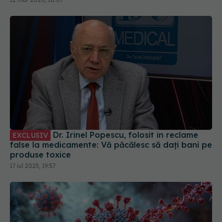
Dr. Irinel Popescu, folosit în reclame
EXCLUSIV
false la medicamente: Vă păcălesc să dați bani pe
produse toxice
17 iul 2025, 19:57