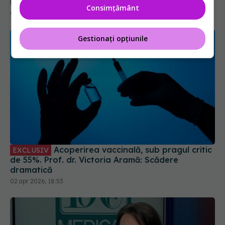
Dr. Andreas Vythoulkas: Trebuie să ne descurcăm!
Consimțământ
06 noi 2025, 23:46
Gestionați opțiunile
Acoperirea vaccinală, sub pragul critic
EXCLUSIV
de 55%. Prof. dr. Victoria Aramă: Scădere
dramatică
02 apr 2026, 18:53