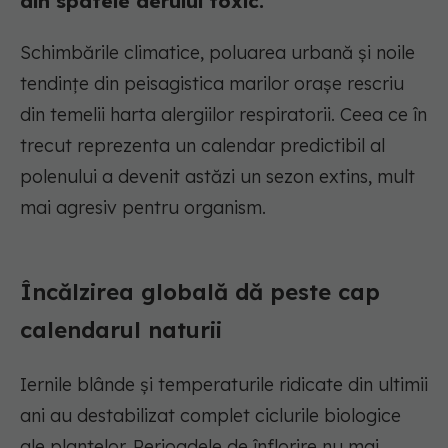
din spatele aerului toxic.
Schimbările climatice, poluarea urbană și noile
tendințe din peisagistica marilor orașe rescriu
din temelii harta alergiilor respiratorii. Ceea ce în
trecut reprezenta un calendar predictibil al
polenului a devenit astăzi un sezon extins, mult
mai agresiv pentru organism.
Încălzirea globală dă peste cap
calendarul naturii
Iernile blânde și temperaturile ridicate din ultimii
ani au destabilizat complet ciclurile biologice
ale plantelor. Perioadele de înflorire nu mai