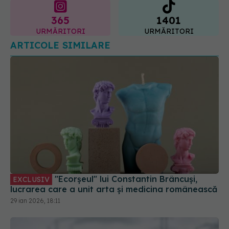
365
1401
URMĂRITORI
URMĂRITORI
ARTICOLE SIMILARE
"Ecorșeul" lui Constantin Brâncuși,
EXCLUSIV
lucrarea care a unit arta și medicina românească
29 ian 2026, 18:11