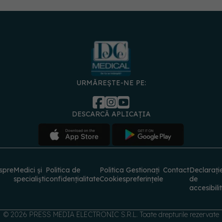
URMĂREȘTE-NE PE:
DESCARCĂ APLICAȚIA
spre
Medici și
Politica de
Politica
Gestionați
Contact
Declarați
specialiști
confidențialitate
Cookies
preferințele
de
accesibili
© 2026 PRESS MEDIA ELECTRONIC S.R.L. Toate drepturile rezervate