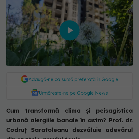
00:00
/
30:09
Adaugă-ne ca sursă preferată în Google
Urmărește-ne pe Google News
Cum transformă clima și peisagistica
urbană alergiile banale în astm? Prof. dr.
Codruț Sarafoleanu dezvăluie adevărul