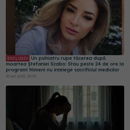
Un psihiatru rupe tăcerea după
EXCLUSIV
moartea Ștefaniei Szabo: Stau peste 24 de ore la
program! Nimeni nu înțelege sacrificiul medicilor
30 oct 2025, 20:29