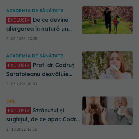
ACADEMIA DE SĂNĂTATE
De ce devine
EXCLUSIV
alergarea în natură un
pericol. Prof. dr. Codruț
21.05.2026, 20:35
Sarafoleanu: Cauză de
suferință
ACADEMIA DE SĂNĂTATE
Prof. dr. Codruț
EXCLUSIV
Sarafoleanu dezvăluie
adevărul din spatele
21.05.2026, 18:09
alergiilor sezoniere
ORL
Strănutul și
EXCLUSIV
sughițul, de ce apar. Codruț
Sarafoleanu: Sunt deseori
24.10.2022, 16:56
ignorate, dar sunt extrem