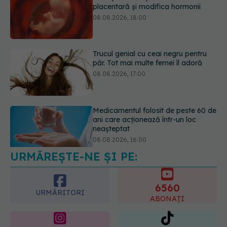
Trucul genial cu ceai negru pentru
păr. Tot mai multe femei îl adoră
08.08.2026, 17:00
Medicamentul folosit de peste 60 de
ani care acționează într-un loc
neașteptat
08.08.2026, 16:00
URMĂREȘTE-NE ȘI PE:
Transpirații nocturne: semnul ignorat
care poate ascunde probleme
serioase de sănătate
6560
08.08.2026, 20:00
URMĂRITORI
ABONAȚI
365
1401