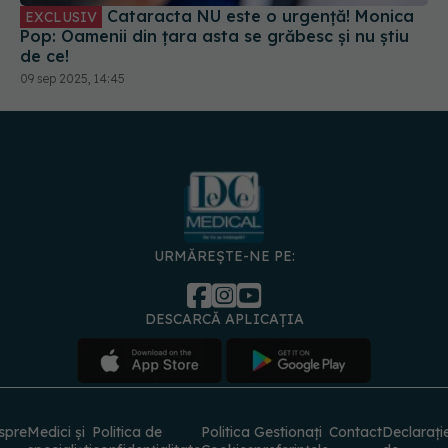
Pop: Oamenii din țara asta se grăbesc și nu știu
de ce!
09 sep 2025, 14:45
URMĂREȘTE-NE PE:
DESCARCĂ APLICAȚIA
spre
Medici și
Politica de
Politica
Gestionați
Contact
Declarați
specialiști
confidențialitate
Cookies
preferințele
de
accesibili