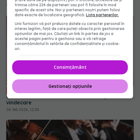
trimise către 224 de parteneri sau pot fi folosite în mod
specific de acest site. Noi și partenerii noștri putem folosi
date exacte de localizare geografică.
Lista partenerilor.
Unii furnizori vă pot prelucra datele cu caracter personal în
interes legitim, față de care puteți obiecta prin gestionarea
opțiunilor de mai jos. Căutați un link în partea de jos a
acestei pagini pentru a gestiona sau a vă retrage
consimțământul în setările de confidențialitate și cookie-
uri.
Consimțământ
Varice: cum pot fi tratate mai rapid și
EXCLUSIV
Gestionați opțiunile
eficient. Dr. Toni Feodor: Scurtează timpul de
vindecare
06 feb 2026, 12:34