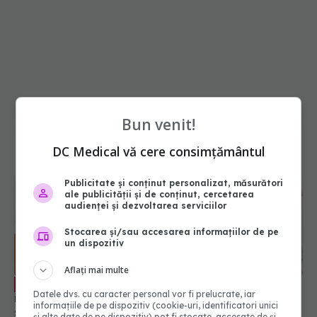
Bun venit!
DC Medical vă cere consimțământul
Publicitate și conținut personalizat, măsurători
ale publicității și de conținut, cercetarea
audienței și dezvoltarea serviciilor
Stocarea și/sau accesarea informațiilor de pe
un dispozitiv
Cum se pune diagnosticul de
EXCLUSIV
Aflați mai multe
infertilitate. Dr. Andreas Vythoulkas: Lucrurile
sunt împărțite
Datele dvs. cu caracter personal vor fi prelucrate, iar
informațiile de pe dispozitiv (cookie-uri, identificatori unici
06 noi 2025, 22:09
și alte date de pe dispozitiv) pot fi stocate, accesate de și