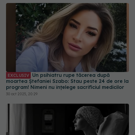
Un psihiatru rupe tăcerea după
EXCLUSIV
moartea Ștefaniei Szabo: Stau peste 24 de ore la
program! Nimeni nu înțelege sacrificiul medicilor
30 oct 2025, 20:29