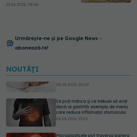
trebuie să faci doar un pas
23.06.2026, 08:46
Urmărește-ne și pe Google News -
abonează‑te!
NOUTĂȚI
Ce poți mânca și ce trebuie să eviți
dacă ai gastrită: exemplu de meniu
care reduce inflamația stomacului
08.08.2026, 19:00
Microplasticele pot traversa bariera
placentară și modifica hormonii
08.08.2026, 18:00