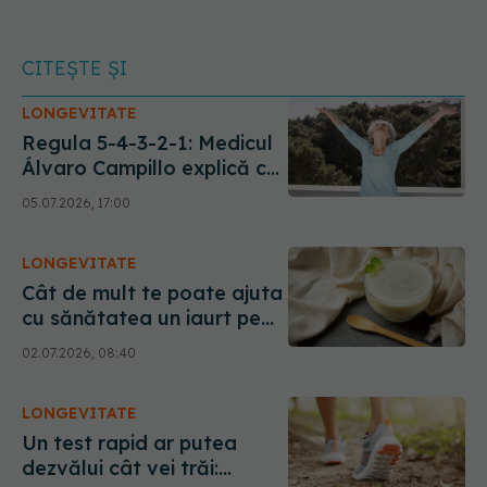
CITEȘTE ȘI
LONGEVITATE
Regula 5-4-3-2-1: Medicul
Álvaro Campillo explică cei
cinci pași simpli care pot
05.07.2026, 17:00
adăuga ani sănătoși vieții
LONGEVITATE
Cât de mult te poate ajuta
cu sănătatea un iaurt pe
zi?
02.07.2026, 08:40
LONGEVITATE
Un test rapid ar putea
dezvălui cât vei trăi: