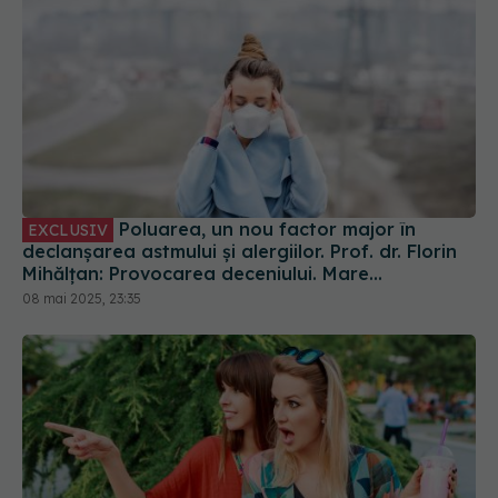
Poluarea, un nou factor major în
EXCLUSIV
declanșarea astmului și alergiilor. Prof. dr. Florin
Mihălțan: Provocarea deceniului. Mare
amenințare
08 mai 2025, 23:35