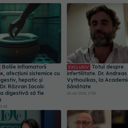
Bolile inflamatorii
Totul despre
EXCLUSIV
le, afecțiuni sistemice cu
infertilitate. Dr. Andreas
gestiv, hepatic și
Vythoulkas, la Academi
 Dr. Răzvan Iacob:
Sănătate
a digestivă să fie
06 noi 2025, 17:55
ă
15:45