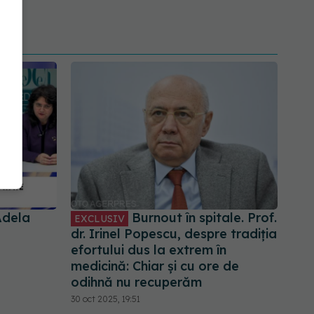
 Adela
Burnout în spitale. Prof.
EXCLUSIV
dr. Irinel Popescu, despre tradiția
efortului dus la extrem în
medicină: Chiar și cu ore de
odihnă nu recuperăm
30 oct 2025, 19:51