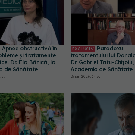
Apnee obstructivă în
Paradoxul
EXCLUSIV
obleme și tratamente
tratamentului lui Donal
ce. Dr. Ela Bănică, la
Dr. Gabriel Tatu-Chițoiu,
a de Sănătate
Academia de Sănătate
1:57
15 ian 2026, 14:31