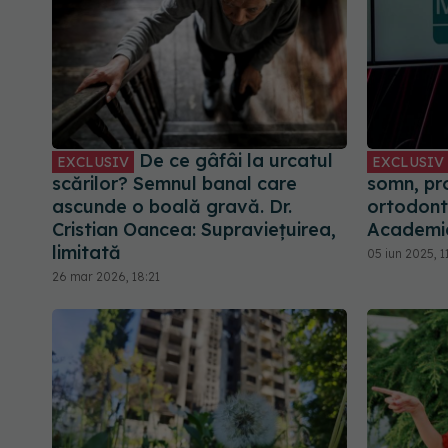
De ce gâfâi la urcatul
EXCLUSIV
EXCLUSIV
scărilor? Semnul banal care
somn, pr
ascunde o boală gravă. Dr.
ortodonti
Cristian Oancea: Supraviețuirea,
Academi
limitată
05 iun 2025, 1
26 mar 2026, 18:21