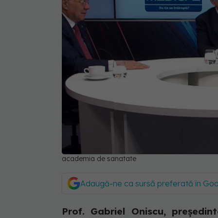
academia de sanatate
Adaugă-ne ca sursă preferată în Go
Prof. Gabriel Oniscu, președin