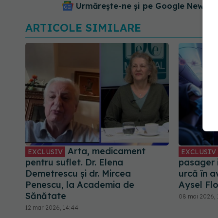
Urmărește-ne și pe Google News - 
ARTICOLE SIMILARE
Arta, medicament
EXCLUSIV
EXCLUSIV
pentru suflet. Dr. Elena
pasager 
Demetrescu și dr. Mircea
urcă în a
Penescu, la Academia de
Aysel Flo
Sănătate
08 mai 2026, 
12 mar 2026, 14:44