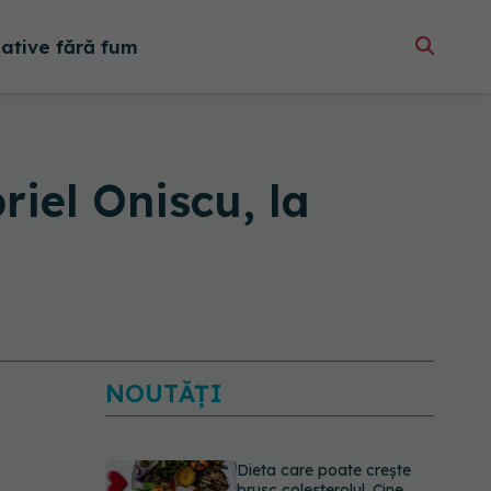
native fără fum
riel Oniscu, la
NOUTĂȚI
Dieta care poate crește
brusc colesterolul. Cine