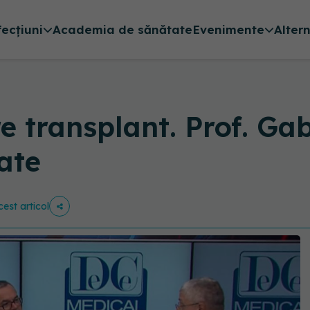
fecțiuni
Academia de sănătate
Evenimente
Alter
e transplant. Prof. Gab
ate
cest articol