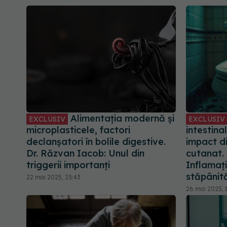
Alimentația modernă și
EXCLUSIV
EXCLUSIV
microplasticele, factori
intestina
declanșatori în bolile digestive.
impact di
Dr. Răzvan Iacob: Unul din
cutanat.
triggerii importanți
Inflamați
stăpânit
22 mai 2025, 23:43
26 mai 2025, 