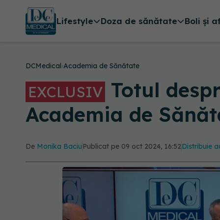
Lifestyle
Doza de sănătate
Boli și a
DCMedical
›
Academia de Sănătate
Totul despr
EXCLUSIV
Academia de Sănăt
De
Monika Baciu
Publicat pe 09 oct 2024, 16:52
Distribuie a