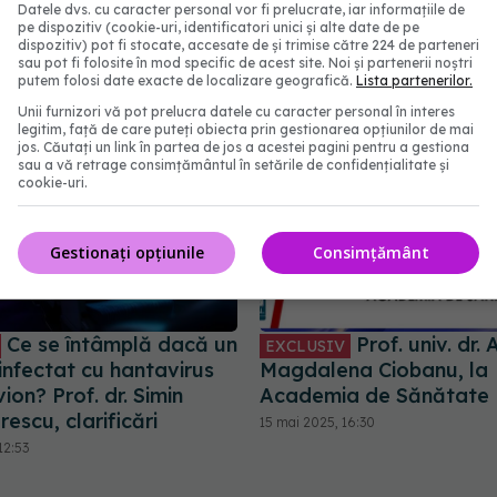
Datele dvs. cu caracter personal vor fi prelucrate, iar informațiile de
abonează‑te!
pe dispozitiv (cookie-uri, identificatori unici și alte date de pe
dispozitiv) pot fi stocate, accesate de și trimise către 224 de parteneri
sau pot fi folosite în mod specific de acest site. Noi și partenerii noștri
putem folosi date exacte de localizare geografică.
Lista partenerilor.
Unii furnizori vă pot prelucra datele cu caracter personal în interes
legitim, față de care puteți obiecta prin gestionarea opțiunilor de mai
jos. Căutați un link în partea de jos a acestei pagini pentru a gestiona
sau a vă retrage consimțământul în setările de confidențialitate și
cookie-uri.
Gestionați opțiunile
Consimțământ
Ce se întâmplă dacă un
Prof. univ. dr.
EXCLUSIV
infectat cu hantavirus
Magdalena Ciobanu, la
vion? Prof. dr. Simin
Academia de Sănătate
rescu, clarificări
15 mai 2025, 16:30
12:53