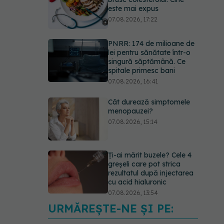
este mai expus
07.08.2026, 17:22
PNRR: 174 de milioane de
lei pentru sănătate într-o
singură săptămână. Ce
spitale primesc bani
07.08.2026, 16:41
Cât durează simptomele
menopauzei?
07.08.2026, 15:14
Ți-ai mărit buzele? Cele 4
greșeli care pot strica
rezultatul după injectarea
cu acid hialuronic
07.08.2026, 13:54
URMĂREȘTE-NE ȘI PE:
Testul din deget care ar
putea indica riscul pentru 8