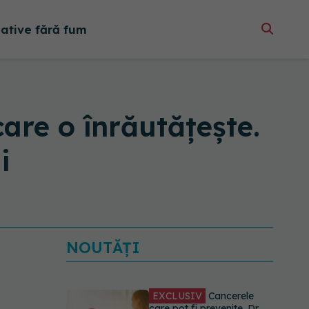
native fără fum
are o înrăutățește.
i
NOUTĂȚI
EXCLUSIV
Cancerele
care pot fi prevenite. Dr.