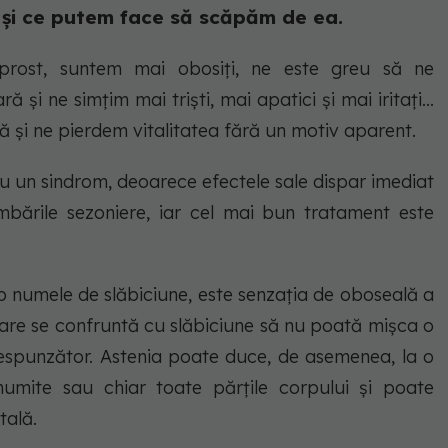
și ce putem face să scăpăm de ea.
prost, suntem mai obosiți, ne este greu să ne
i ne simțim mai triști, mai apatici și mai iritați...
ă și ne pierdem vitalitatea fără un motiv aparent.
u un sindrom, deoarece efectele sale dispar imediat
bările sezoniere, iar cel mai bun tratament este
sub numele de slăbiciune, este senzația de oboseală a
care se confruntă cu slăbiciune să nu poată mișca o
espunzător. Astenia poate duce, de asemenea, la o
umite sau chiar toate părțile corpului și poate
tală.