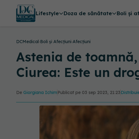
Lifestyle
Doza de sănătate
Boli și a
DCMedical
›
Boli și Afecțiuni
›
Afecțiuni
Astenia de toamnă, 
Ciurea: Este un dro
De
Giorgiana Ichim
Publicat pe 03 sep 2023, 21:23
Distribui