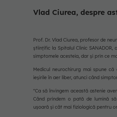
Vlad Ciurea, despre a
Prof. Dr. Vlad Ciurea, profesor de neu
științific la Spitalul Clinic SANADOR
simptomele acesteia, dar şi prin ce 
Medicul neurochirurg mai spune că ex
ieşirile în aer liber, atunci când simpt
"Ca să învingem această astenie avem
Când prindem o pată de lumină să
uşoară şi cât mai fiziologică pentru or