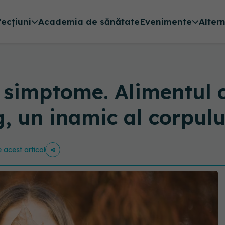
fecțiuni
Academia de sănătate
Evenimente
Alter
simptome. Alimentul c
g, un inamic al corpulu
e acest articol