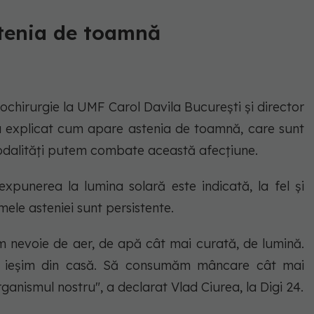
stenia de toamnă
rochirurgie la UMF Carol Davila București și director
, a explicat cum apare astenia de toamnă, care sunt
modalităţi putem combate această afecţiune.
punerea la lumina solară este indicată, la fel şi
omele asteniei sunt persistente.
 nevoie de aer, de apă cât mai curată, de lumină.
 ieşim din casă. Să consumăm mâncare cât mai
ganismul nostru", a declarat Vlad Ciurea, la Digi 24.