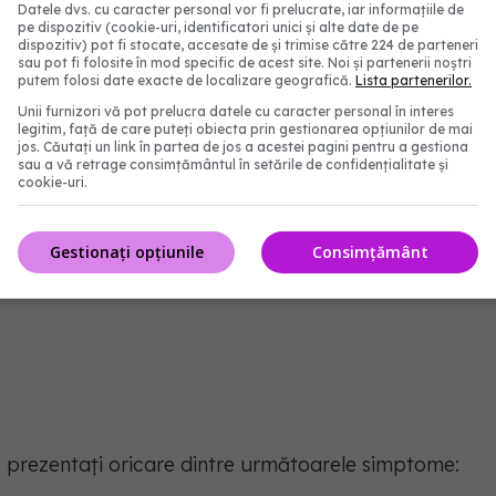
Datele dvs. cu caracter personal vor fi prelucrate, iar informațiile de
pe dispozitiv (cookie-uri, identificatori unici și alte date de pe
dispozitiv) pot fi stocate, accesate de și trimise către 224 de parteneri
sau pot fi folosite în mod specific de acest site. Noi și partenerii noștri
ă vă simțiți epuizat, similar cu senzația pe care o
putem folosi date exacte de localizare geografică.
Lista partenerilor.
t lucru este cunoscut sub numele de oboseală, dar
Unii furnizori vă pot prelucra datele cu caracter personal în interes
legitim, față de care puteți obiecta prin gestionarea opțiunilor de mai
untați cu o slăbiciune a întregului corp fără să vă
jos. Căutați un link în partea de jos a acestei pagini pentru a gestiona
sau a vă retrage consimțământul în setările de confidențialitate și
cookie-uri.
lăbiciune corporală completă se confruntă și cu:
Gestionați opțiunile
Consimțământ
 prezentați oricare dintre următoarele simptome: