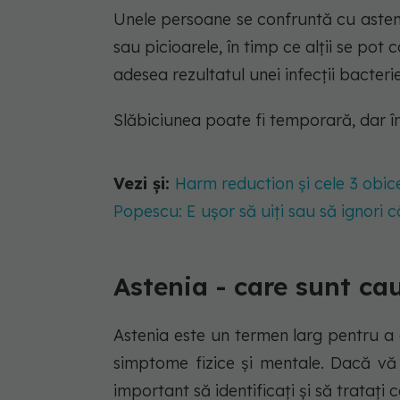
Unele persoane se confruntă cu asteni
sau picioarele, în timp ce alții se pot
adesea rezultatul unei infecții bacteri
Slăbiciunea poate fi temporară, dar î
Vezi și:
Harm reduction și cele 3 obice
Popescu: E ușor să uiți sau să ignori 
Astenia - care sunt ca
Astenia este un termen larg pentru a 
simptome fizice și mentale. Dacă vă 
important să identificați și să tratați