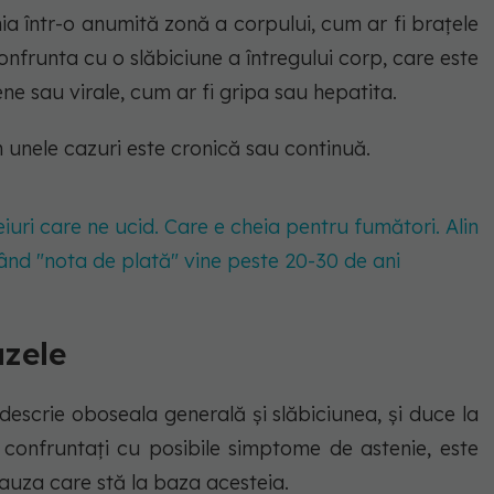
a într-o anumită zonă a corpului, cum ar fi brațele
 confrunta cu o slăbiciune a întregului corp, care este
ene sau virale, cum ar fi gripa sau hepatita.
n unele cazuri este cronică sau continuă.
iuri care ne ucid. Care e cheia pentru fumători. Alin
când "nota de plată" vine peste 20-30 de ani
uzele
descrie oboseala generală și slăbiciunea, și duce la
confruntați cu posibile simptome de astenie, este
 cauza care stă la baza acesteia.