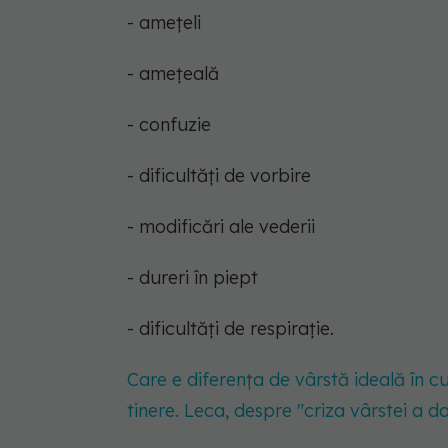
- amețeli
- amețeală
- confuzie
- dificultăți de vorbire
- modificări ale vederii
- dureri în piept
- dificultăți de respirație.
Care e diferența de vârstă ideală în c
tinere. Leca, despre "criza vârstei a 