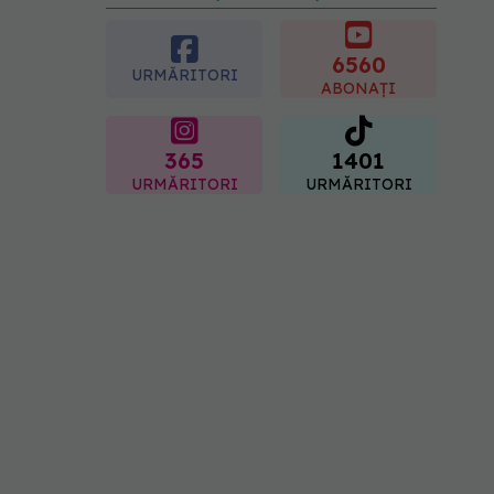
preferată despre vârsta
pe care o ai. Care este
"codul cromatic" al
6560
URMĂRITORI
generațiilor
ABONAȚI
07.08.2026, 21:29
365
1401
URMĂRITORI
URMĂRITORI