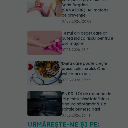
Sorin Bogdan
(SANADOR): Au metode
de prevenție
07.08.2026, 20:09
Testul din deget care ar
putea indica riscul pentru 8
boli majore
07.08.2026, 18:34
Dieta care poate crește
brusc colesterolul. Cine
este mai expus
07.08.2026, 17:22
PNRR: 174 de milioane de
lei pentru sănătate într-o
singură săptămână. Ce
spitale primesc bani
07.08.2026, 16:41
URMĂREȘTE-NE ȘI PE:
Ce spune culoarea ta