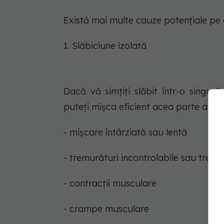
Există mai multe cauze potențiale pe 
1. Slăbiciune izolată
Dacă vă simțiți slăbit într-o singur
puteți mișca eficient acea parte a co
- mișcare întârziată sau lentă
- tremurături incontrolabile sau tremu
- contracții musculare
- crampe musculare