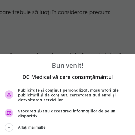
care trebuie să luați în considerare precum:
ă zonă a corpului, este posibil să constatați că nu
rpului. De asemenea, puteți experimenta:
Bun venit!
DC Medical vă cere consimțământul
Publicitate și conținut personalizat, măsurători ale
rături
publicității și de conținut, cercetarea audienței și
dezvoltarea serviciilor
Stocarea și/sau accesarea informațiilor de pe un
dispozitiv
Aflați mai multe