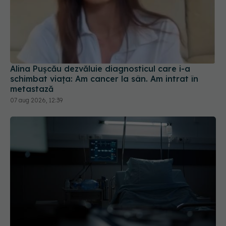
Alina Pușcău dezvăluie diagnosticul care i-a
schimbat viața: Am cancer la sân. Am intrat în
metastază
07 aug 2026, 12:39
PNRR: 174 de milioane de lei pentru sănătate într-
o singură săptămână. Ce spitale primesc bani