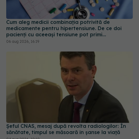
Cum aleg medicii combinația potrivită de
medicamente pentru hipertensiune. De ce doi
pacienți cu aceeași tensiune pot primi
tratamente diferite
06 aug 2026, 16:19
Șeful CNAS, mesaj după revolta radiologilor: În
sănătate, timpul se măsoară în șanse la viață
04 aug 2026, 10:10