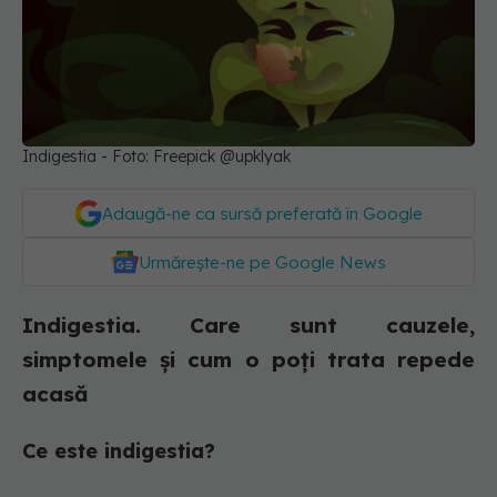
Indigestia - Foto: Freepick @upklyak
Adaugă-ne ca sursă preferată în Google
Urmărește-ne pe Google News
Indigestia. Care sunt cauzele,
simptomele și cum o poți trata repede
acasă
Ce este indigestia?