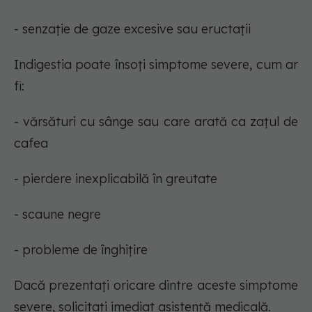
- senzație de gaze excesive sau eructații
Indigestia poate însoți simptome severe, cum ar
fi:
- vărsături cu sânge sau care arată ca zațul de
cafea
- pierdere inexplicabilă în greutate
- scaune negre
- probleme de înghițire
Dacă prezentați oricare dintre aceste simptome
severe, solicitați imediat asistență medicală.