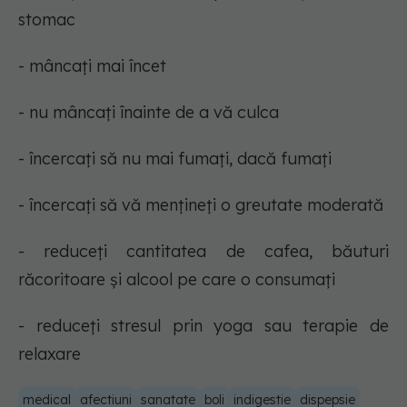
stomac
- mâncați mai încet
- nu mâncați înainte de a vă culca
- încercați să nu mai fumați, dacă fumați
- încercați să vă mențineți o greutate moderată
- reduceți cantitatea de cafea, băuturi
răcoritoare și alcool pe care o consumați
- reduceți stresul prin yoga sau terapie de
relaxare
medical
afectiuni
sanatate
boli
indigestie
dispepsie