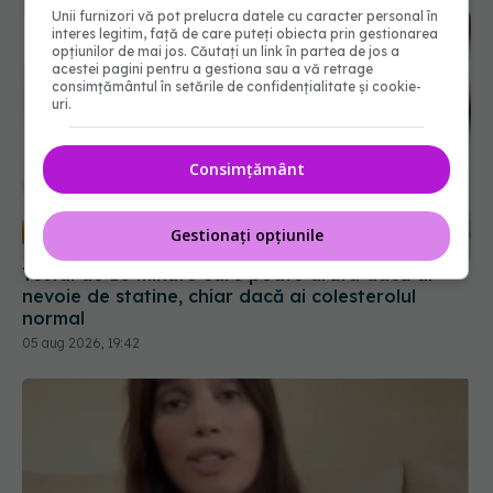
Unii furnizori vă pot prelucra datele cu caracter personal în
interes legitim, față de care puteți obiecta prin gestionarea
opțiunilor de mai jos. Căutați un link în partea de jos a
acestei pagini pentru a gestiona sau a vă retrage
consimțământul în setările de confidențialitate și cookie-
uri.
Consimțământ
Testul de 10 minute care poate arăta dacă ai
nevoie de statine, chiar dacă ai colesterolul
Gestionați opțiunile
normal
05 aug 2026, 19:42