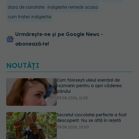
doza de sanatate
indigestie remedii acasa
cum tratez indigestia
Urmărește-ne și pe Google News -
abonează‑te!
NOUTĂȚI
Secretul ciocolatei perfecte a fost
descoperit. Nu se află în rețetă
09.08.2026, 10:00
Plasticul pe care îl folosim zilnic,
legat de ficatul gras. Ce au
descoperit cercetătorii