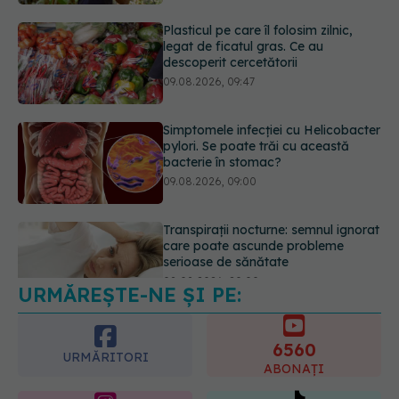
09.08.2026, 09:47
Simptomele infecției cu Helicobacter
pylori. Se poate trăi cu această
bacterie în stomac?
09.08.2026, 09:00
Transpirații nocturne: semnul ignorat
care poate ascunde probleme
serioase de sănătate
08.08.2026, 20:00
URMĂREȘTE-NE ȘI PE:
Cum folosești uleiul esențial de
rozmarin pentru a opri căderea
părului
6560
09.08.2026, 11:00
URMĂRITORI
ABONAȚI
365
1401
URMĂRITORI
URMĂRITORI