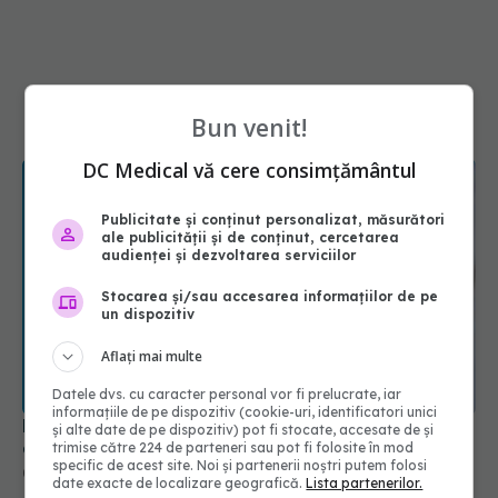
Bun venit!
DC Medical vă cere consimțământul
Publicitate și conținut personalizat, măsurători
ale publicității și de conținut, cercetarea
audienței și dezvoltarea serviciilor
Stocarea și/sau accesarea informațiilor de pe
un dispozitiv
Aflați mai multe
Medicamentul folosit de peste 60 de ani care
acționează într-un loc neașteptat
Datele dvs. cu caracter personal vor fi prelucrate, iar
08 aug 2026, 16:00
informațiile de pe dispozitiv (cookie-uri, identificatori unici
și alte date de pe dispozitiv) pot fi stocate, accesate de și
trimise către 224 de parteneri sau pot fi folosite în mod
specific de acest site. Noi și partenerii noștri putem folosi
date exacte de localizare geografică.
Lista partenerilor.