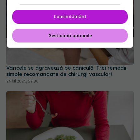
Consimțământ
Gestionați opțiunile
Varicele se agravează pe caniculă. Trei remedii
simple recomandate de chirurgi vasculari
24 iul 2026, 22:00