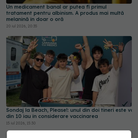
Un medicament banal ar putea fi primul
tratament pentru albinism. A produs mai multă
melanină în doar o oră
20 iul 2026, 20:35
Sondaj la Beach, Please!: unul din doi tineri este vac
din 10 iau în considerare vaccinarea
15 iul 2026, 15:30