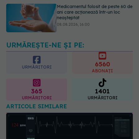
08.08.2026, 16:00
Transpirații nocturne: semnul ignorat
care poate ascunde probleme
serioase de sănătate
08.08.2026, 20:00
URMĂREȘTE-NE ȘI PE:
6560
URMĂRITORI
ABONAȚI
365
1401
URMĂRITORI
URMĂRITORI
ARTICOLE SIMILARE