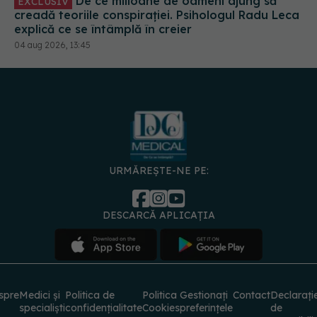
De ce milioane de oameni ajung să
EXCLUSIV
creadă teoriile conspirației. Psihologul Radu Leca
explică ce se întâmplă în creier
04 aug 2026, 13:45
URMĂREȘTE-NE PE:
DESCARCĂ APLICAȚIA
spre
Medici și
Politica de
Politica
Gestionați
Contact
Declarați
specialiști
confidențialitate
Cookies
preferințele
de