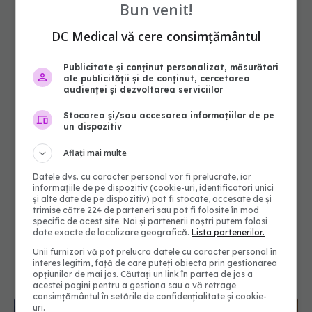
Bun venit!
DC Medical vă cere consimțământul
Publicitate și conținut personalizat, măsurători
ale publicității și de conținut, cercetarea
audienței și dezvoltarea serviciilor
Stocarea și/sau accesarea informațiilor de pe
un dispozitiv
Aflați mai multe
Datele dvs. cu caracter personal vor fi prelucrate, iar
informațiile de pe dispozitiv (cookie-uri, identificatori unici
și alte date de pe dispozitiv) pot fi stocate, accesate de și
trimise către 224 de parteneri sau pot fi folosite în mod
specific de acest site. Noi și partenerii noștri putem folosi
date exacte de localizare geografică.
Lista partenerilor.
Unii furnizori vă pot prelucra datele cu caracter personal în
interes legitim, față de care puteți obiecta prin gestionarea
opțiunilor de mai jos. Căutați un link în partea de jos a
acestei pagini pentru a gestiona sau a vă retrage
consimțământul în setările de confidențialitate și cookie-
uri.