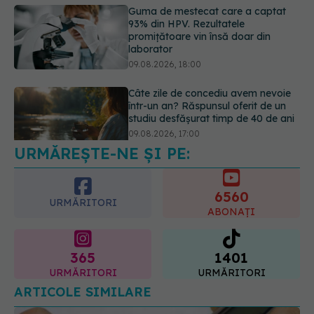
Câte zile de concediu avem nevoie
într-un an? Răspunsul oferit de un
studiu desfășurat timp de 40 de ani
09.08.2026, 17:00
Reclamele din platformele medicale
AI pot influența prescrierea
medicamentelor
09.08.2026, 21:00
URMĂREȘTE-NE ȘI PE:
6560
URMĂRITORI
ABONAȚI
365
1401
URMĂRITORI
URMĂRITORI
ARTICOLE SIMILARE