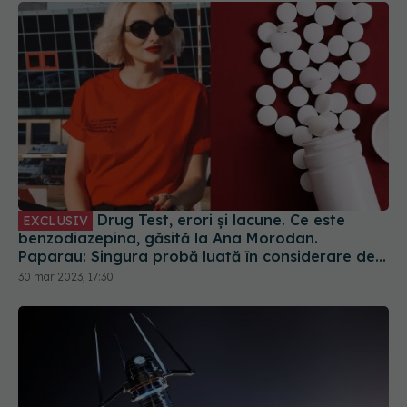
Drug Test, erori și lacune. Ce este
EXCLUSIV
benzodiazepina, găsită la Ana Morodan.
Paparau: Singura probă luată în considerare de
instanță! Sunt necesare sancțiuni mai grave
30 mar 2023, 17:30