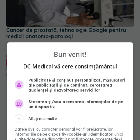
Cancer de prostată, tehnologie Google pentru
medicii anatomo-patologi
25 noi 2018, 14:59
Bun venit!
De la ce vârstă începe bătrânețea.
EXCLUSIV
DC Medical vă cere consimțământul
Diana Bulgaru: Moartea de bătrânețe NU există!
Nu se scrie niciodată așa ceva. La așa vârstă nu
poți spune că a murit de bătrân
Publicitate și conținut personalizat, măsurători
10 dec 2022, 08:37
ale publicității și de conținut, cercetarea
audienței și dezvoltarea serviciilor
Stocarea și/sau accesarea informațiilor de pe
un dispozitiv
Aflați mai multe
Datele dvs. cu caracter personal vor fi prelucrate, iar
informațiile de pe dispozitiv (cookie-uri, identificatori unici
și alte date de pe dispozitiv) pot fi stocate, accesate de și