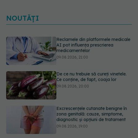
NOUTĂȚI
De ce nu trebuie să cureți vinetele.
Ce conține, de fapt, coaja lor
09.08.2026, 20:00
Excrescențele cutanate benigne în
zona genitală: cauze, simptome,
diagnostic și opțiuni de tratament
09.08.2026, 19:00
Guma de mestecat care a captat
93% din HPV. Rezultatele
promițătoare vin însă doar din
laborator
09.08.2026, 18:00