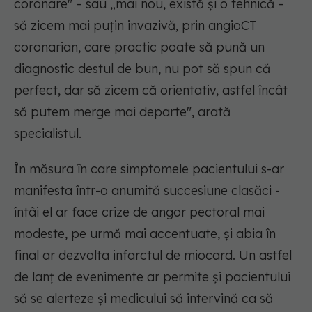
coronare
" – sau „
mai nou, există și o tehnică –
să zicem mai puțin invazivă, prin angioCT
coronarian, care practic poate să pună un
diagnostic destul de bun, nu pot să spun că
perfect, dar să zicem că orientativ, astfel încât
să putem merge mai departe
", arată
specialistul.
În măsura în care simptomele pacientului s-ar
manifesta într-o anumită succesiune clasăci -
întâi el ar face crize de angor pectoral mai
modeste, pe urmă mai accentuate, și abia în
final ar dezvolta infarctul de miocard. Un astfel
de lanț de evenimente ar permite și pacientului
să se alerteze și medicului să intervină ca să