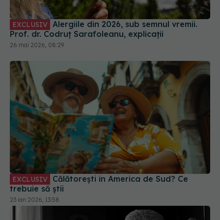
Alergiile din 2026, sub semnul vremii.
EXCLUSIV
Prof. dr. Codruț Sarafoleanu, explicații
26 mai 2026, 08:29
Călătorești în America de Sud? Ce
EXCLUSIV
trebuie să știi
23 ian 2026, 13:58