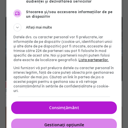
audienței și dezvoltarea serviciilor
Stocarea și/sau accesarea informațiilor de pe
un dispozitiv
Aflați mai multe
Datele dvs. cu caracter personal vor fi prelucrate, iar
informațiile de pe dispozitiv (cookie-uri, identificatori unici
și alte date de pe dispozitiv) pot fi stocate, accesate de și
trimise către 224 de parteneri sau pot fi folosite în mod
specific de acest site. Noi și partenerii noștri putem folosi
date exacte de localizare geografică.
Lista partenerilor.
Unii furnizori vă pot prelucra datele cu caracter personal în
interes legitim, față de care puteți obiecta prin gestionarea
opțiunilor de mai jos. Căutați un link în partea de jos a
acestei pagini pentru a gestiona sau a vă retrage
Meloterapia, impact asupra bolilor. Dr.
EXCLUSIV
consimțământul în setările de confidențialitate și cookie-
Mircea Penescu: Totul pornește de la creier
uri.
16 mar 2026, 15:45
Consimțământ
Gestionați opțiunile