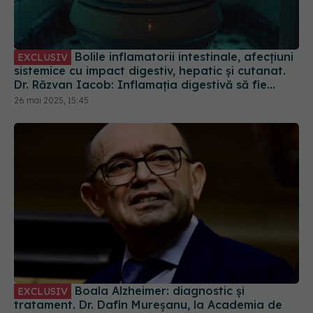
Bolile inflamatorii intestinale, afecțiuni
EXCLUSIV
sistemice cu impact digestiv, hepatic și cutanat.
Dr. Răzvan Iacob: Inflamația digestivă să fie
stăpânită
26 mai 2025, 15:45
Boala Alzheimer: diagnostic și
EXCLUSIV
tratament. Dr. Dafin Mureșanu, la Academia de