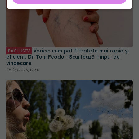
Varice: cum pot fi tratate mai rapid și
EXCLUSIV
eficient. Dr. Toni Feodor: Scurtează timpul de
vindecare
06 feb 2026, 12:34