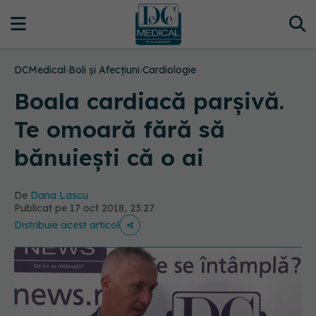
DCMedical
›
Boli și Afecțiuni
›
Cardiologie
Boala cardiacă parșivă.
Te omoară fără să
bănuiești că o ai
De
Dana Lascu
Publicat pe 17 oct 2018, 23:27
Distribuie acest articol