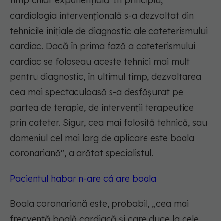
timp chiar exponențială. În principiu,
cardiologia intervențională s-a dezvoltat din
tehnicile inițiale de diagnostic ale cateterismului
cardiac. Dacă în prima fază a cateterismului
cardiac se foloseau aceste tehnici mai mult
pentru diagnostic, în ultimul timp, dezvoltarea
cea mai spectaculoasă s-a desfășurat pe
partea de terapie, de intervenții terapeutice
prin cateter. Sigur, cea mai folosită tehnică, sau
domeniul cel mai larg de aplicare este boala
coronariană
", a arătat specialistul.
Pacientul habar n-are că are boala
Boala coronariană este, probabil, „
cea mai
frecventă boală cardiacă și care duce la cele